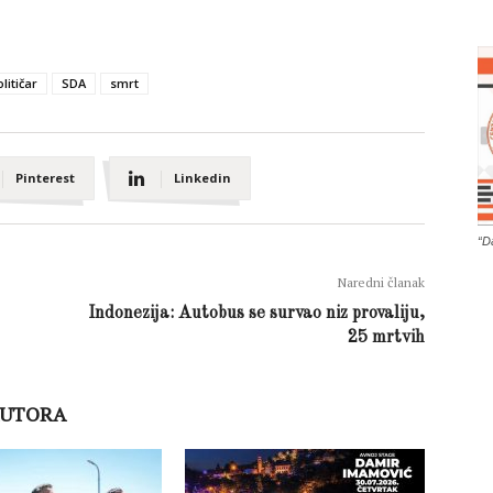
litičar
SDA
smrt
Pinterest
Linkedin
“D
Naredni članak
Indonezija: Autobus se survao niz provaliju,
25 mrtvih
AUTORA