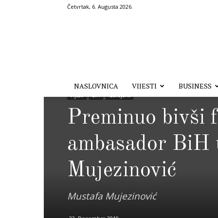
Četvrtak, 6. Augusta 2026.
Hronika.ba
NASLOVNICA
VIJESTI
BUSINESS
Vijesti
BiH
Izdvojeno
Preminuo bivši f
ambasador BiH u
Mujezinović
Mustafa Mujezinović