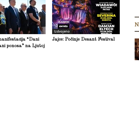
N
Izdvojeno
anifestacija “Dani
Jajce: Počinje Desant Festival
ani ponosa” na Ljutoj