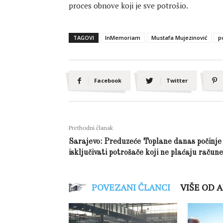
proces obnove koji je sve potrošio.
TAGOVI
InMemoriam
Mustafa Mujezinović
po
Facebook
Twitter
Prethodni članak
Sarajevo: Preduzeće Toplane danas počinje
isključivati potrošače koji ne plaćaju račune
POVEZANI ČLANCI
VIŠE OD 