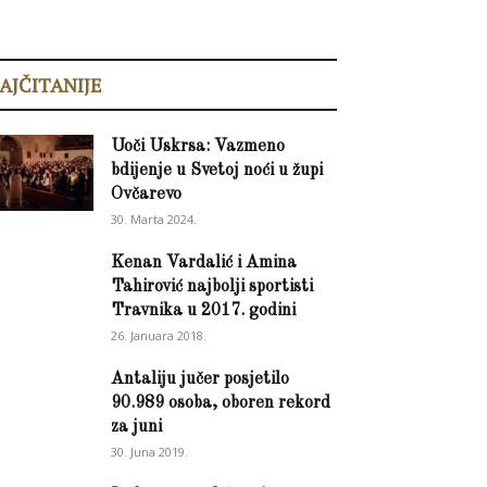
AJČITANIJE
Uoči Uskrsa: Vazmeno
bdijenje u Svetoj noći u župi
Ovčarevo
30. Marta 2024.
Kenan Vardalić i Amina
Tahirović najbolji sportisti
Travnika u 2017. godini
26. Januara 2018.
Antaliju jučer posjetilo
90.989 osoba, oboren rekord
za juni
30. Juna 2019.