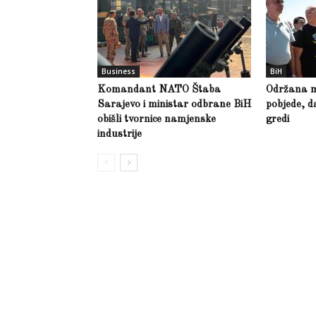
Business
BiH
Komandant NATO Štaba
Održana m
Sarajevo i ministar odbrane BiH
pobjede, d
obišli tvornice namjenske
gredi
industrije