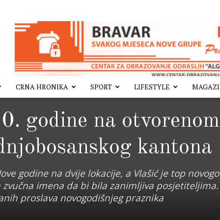
CRNA HRONIKA
SPORT
LIFESTYLE
MAGAZ
0. godine na otvorenom
dnjobosanskog kantona
ove godine na dvije lokacije, a Vlašić je top novogo
a zvučna imena da bi bila zanimljiva posjetiteljima.
ranih proslava novogodišnjeg praznika