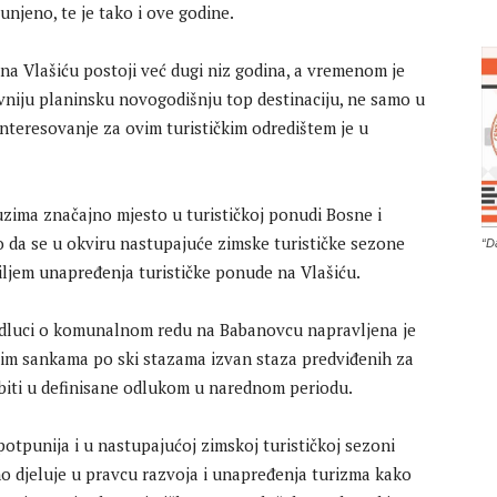
njeno, te je tako i ove godine.
na Vlašiću postoji već dugi niz godina, a vremenom je
ivniju planinsku novogodišnju top destinaciju, ne samo u
 interesovanje za ovim turističkim odredištem je u
uzima značajno mjesto u turističkoj ponudi Bosne i
sio da se u okviru nastupajuće zimske turističke sezone
“D
 ciljem unapređenja turističke ponude na Vlašiću.
odluci o komunalnom redu na Babanovcu napravljena je
im sankama po ski stazama izvan staza predviđenih za
biti u definisane odlukom u narednom periodu.
potpunija i u nastupajućoj zimskoj turističkoj sezoni
no djeluje u pravcu razvoja i unapređenja turizma kako