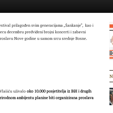
tival prilagođen svim generacijama „Šankanje“, kao i
ecu decembru predviđeni brojni koncerti i zabavni
 i proslavu Nove godine u samom srcu srednje Bosne.
N
Vlašiću uživalo
oko 10.000 posjetitelja iz BiH i drugih
rirodnom ambijentu planine biti organizirana proslava