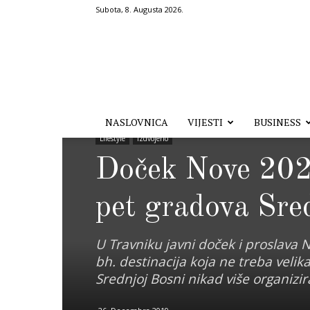
Subota, 8. Augusta 2026.
Hronika.ba
NASLOVNICA
VIJESTI
BUSINESS
Lifestyle
Izdvojeno
Doček Nove 202
pet gradova Sre
U Travniku javni doček i proslava N
bh. destinacija koja ne treba velik
Srednjoj Bosni nikad više organizi