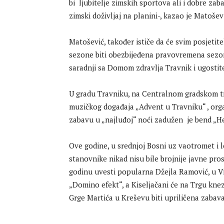
bi ljubitelje zimskih sportova ali i dobre za
zimski doživljaj na planini-, kazao je Matošev
Matošević, također ističe da će svim posjetit
sezone biti obezbijeđena pravovremena sezons
saradnji sa Domom zdravlja Travnik i ugostite
U gradu Travniku, na Centralnom gradskom tr
muzičkog događaja „Advent u Travniku“ , orga
zabavu u „najluđoj“ noći zadužen je bend „He
Ove godine, u srednjoj Bosni uz vaotromet i 
stanovnike nikad nisu bile brojnije javne pr
godinu uvesti popularna Džejla Ramović, u V
„Domino efekt“, a Kiseljačani će na Trgu kne
Grge Martića u Kreševu biti upriličena zabava