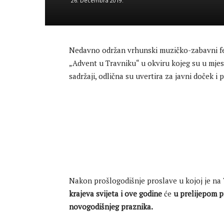
26. Decembra 2019.
Nedavno održan vrhunski muzičko-zabavni fes
„Advent u Travniku“ u okviru kojeg su u mjes
sadržaji, odlična su uvertira za javni doček
Nakon prošlogodišnje proslave u kojoj je na 
krajeva svijeta i ove godine
će
u prelijepom p
novogodišnjeg praznika.