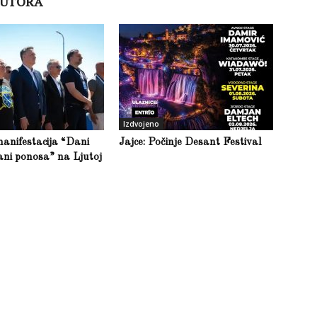
AUTORA
Izdvojeno
anifestacija “Dani
Jajce: Počinje Desant Festival
ani ponosa” na Ljutoj