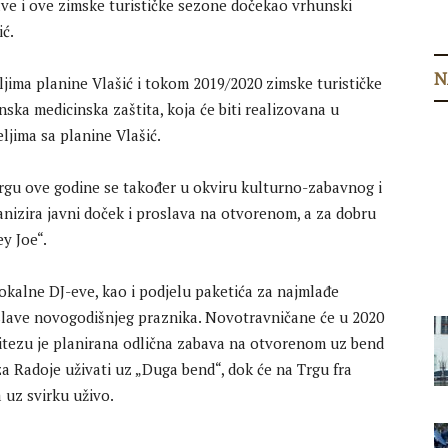
bave i ove zimske turističke sezone dočekao vrhunski
ić.
N
eljima planine Vlašić i tokom 2019/2020 zimske turističke
ka medicinska zaštita, koja će biti realizovana u
ljima sa planine Vlašić.
gu ove godine se također u okviru kulturno-zabavnog i
nizira javni doček i proslava na otvorenom, a za dobru
y Joe“.
lokalne DJ-eve, kao i podjelu paketića za najmlađe
oslave novogodišnjeg praznika. Novotravničane će u 2020
itezu je planirana odlična zabava na otvorenom uz bend
za Radoje uživati uz „Duga bend“, dok će na Trgu fra
 uz svirku uživo.