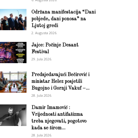
Održana manifestacija “Dani
pobjede, dani ponosa” na
Ljutoj gredi
2. Augusta 2026.
Jajce: Počinje Desant
Festival
29. Jula 2026.
Predsjedavajući Bečirović i
ministar Helez posjetili
Bugojno i Gornji Vakuf –...
28. Jula 2026.
Damir Imamović :
Vrijednosti antifašizma
treba njegovati, pogotovo
kada se širom...
28. Jula 2026.