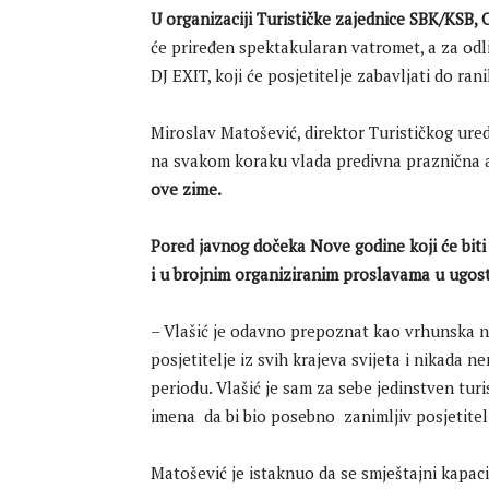
U organizaciji Turističke zajednice SBK/KSB, 
će priređen spektakularan vatromet, a za odl
DJ EXIT, koji će posjetitelje zabavljati do rani
Miroslav Matošević, direktor Turističkog ure
na svakom koraku vlada predivna praznična a
ove zime.
Pored javnog dočeka Nove godine koji će biti 
i u brojnim organiziranim proslavama u ugost
– Vlašić je odavno prepoznat kao vrhunska n
posjetitelje iz svih krajeva svijeta i nikad
periodu. Vlašić je sam za sebe jedinstven tur
imena da bi bio posebno zanimljiv posjetitelj
Matošević je istaknuo da se smještajni kapaci