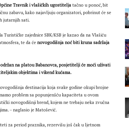
Općine Travnik i vlašićkih ugostitelja
tačno u ponoć, bit
ičnu zabavu, kako najavljuju organizatori, pobrinut će se
h jutarnjih sati.
da Turističke zajednice SBK/KSB je kazao da na Vlašiću
tmosfera, te da će
novogodišnja noć biti kruna sadržaja
održan na platou Babanovca, posjetitelji će moći uživati
iteljskim objektima i vikend kućama.
ovogodišnja destinacija koja svake godine okupi brojne
a nemamo problem sa popunjenšću kapaciteta u ovom
istički novogodišnji brend, kojem ne trebaju neka zvučna
ima. – naglasio je Matošević.
teti za period praznika, rezervišu još čak u ljetnom