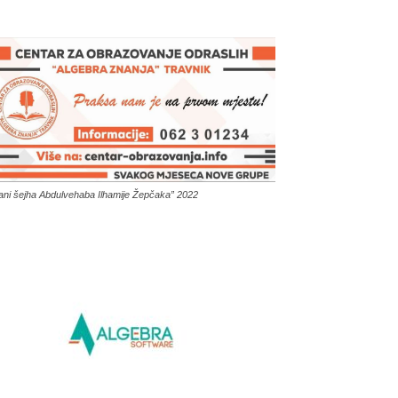
ani šejha Abdulvehaba Ilhamije Žepčaka” 2022