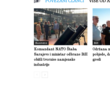
POVEZANI ČLANCI
VIŠE OD 
Business
BiH
Komandant NATO Štaba
Održana m
Sarajevo i ministar odbrane BiH
pobjede, d
obišli tvornice namjenske
gredi
industrije