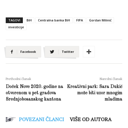
TAGOVI
BiH
Centralna banka BiH
FIPA
Gordan Milinić
investicije
Facebook
Twitter
Prethodni članak
Naredni članak
Doček Nove 2020. godine na
Kreativni park: Sara Dukić
otvorenom u pet gradova
može biti uzor mnogim
Srednjobosanskog kantona
mladima
POVEZANI ČLANCI
VIŠE OD AUTORA