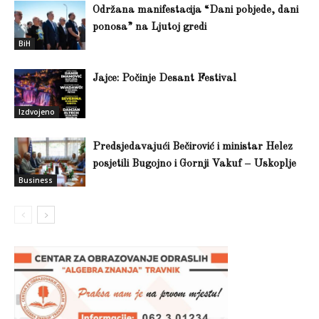
Održana manifestacija “Dani pobjede, dani
ponosa” na Ljutoj gredi
BiH
Jajce: Počinje Desant Festival
Izdvojeno
Predsjedavajući Bečirović i ministar Helez
posjetili Bugojno i Gornji Vakuf – Uskoplje
Business