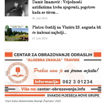
Damir Imamović : Vrijednosti
antifašizma treba njegovati, pogotovo
kada se širom...
28. Jula 2026.
Platou Gostilj na Vlašiću 23. augusta bit
će izabrani najbolji...
25. Jula 2026.
“Dani šejha Abdulvehaba Ilhamije Žepčaka” 2022