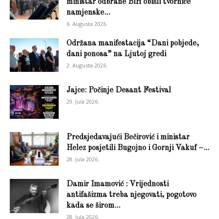
ministar odbrane BiH obišli tvornice
namjenske...
6. Augusta 2026.
Održana manifestacija “Dani pobjede,
dani ponosa” na Ljutoj gredi
2. Augusta 2026.
Jajce: Počinje Desant Festival
29. Jula 2026.
Predsjedavajući Bečirović i ministar
Helez posjetili Bugojno i Gornji Vakuf –...
28. Jula 2026.
Damir Imamović : Vrijednosti
antifašizma treba njegovati, pogotovo
kada se širom...
28. Jula 2026.