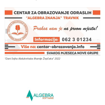
“Dani šejha Abdulvehaba Ilhamije Žepčaka” 2022