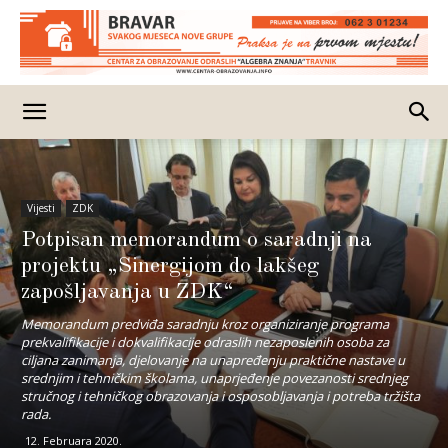
Vijesti
ZDK
Potpisan memorandum o saradnji na
projektu „Sinergijom do lakšeg
zapošljavanja u ZDK“
Memorandum predviđa saradnju kroz organiziranje programa
prekvalifikacije i dokvalifikacije odraslih nezaposlenih osoba za
ciljana zanimanja, djelovanje na unapređenju praktične nastave u
srednjim i tehničkim školama, unaprjeđenje povezanosti srednjeg
stručnog i tehničkog obrazovanja i osposobljavanja i potreba tržišta
rada.
12. Februara 2020.