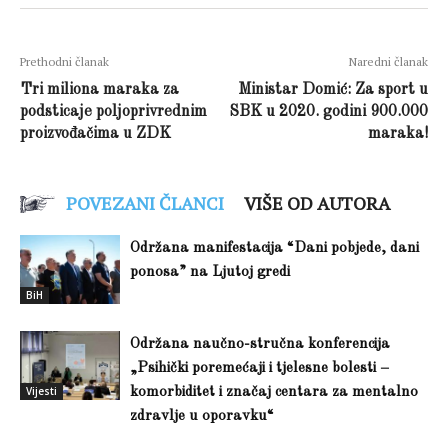
Prethodni članak
Naredni članak
Tri miliona maraka za
Ministar Domić: Za sport u
podsticaje poljoprivrednim
SBK u 2020. godini 900.000
proizvođačima u ZDK
maraka!
POVEZANI ČLANCI
VIŠE OD AUTORA
Održana manifestacija “Dani pobjede, dani
ponosa” na Ljutoj gredi
BiH
Održana naučno-stručna konferencija
„Psihički poremećaji i tjelesne bolesti –
Vijesti
komorbiditet i značaj centara za mentalno
zdravlje u oporavku“