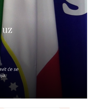
 uz
vit će se
ja.