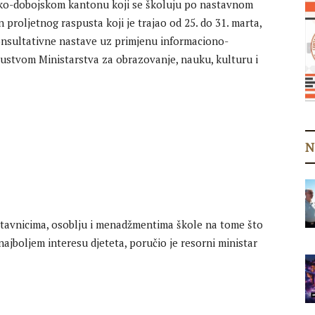
čko-dobojskom kantonu koji se školuju po nastavnom
roljetnog raspusta koji je trajao od 25. do 31. marta,
 konsultativne nastave uz primjenu informaciono-
pustvom Ministarstva za obrazovanje, nauku, kulturu i
N
astavnicima, osoblju i menadžmentima škole na tome što
 najboljem interesu djeteta, poručio je resorni ministar