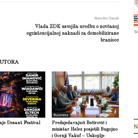
Naredni članak
Vlada ZDK usvojila uredbu o novčanoj
“D
egzistencijalnoj naknadi za demobilizirane
branioce
AUTORA
Business
inje Desant Festival
Predsjedavajući Bečirović i
N
ministar Helez posjetili Bugojno
i Gornji Vakuf – Uskoplje