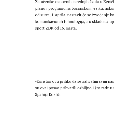
Za učenike osnovnih i srednjih škola u Zeni
planu i programu na bosanskom jeziku, nakon p
od sutra, 1. aprila, nastavit će se izvođenje
komunikacionih tehnologija, a u skladu sa u
sport ZDK od 16. marta.
-Koristim ovu priliku da se zahvalim svim n
su ovaj posao prihvatili ozbiljno i što rade u
Spahija Kozlić.