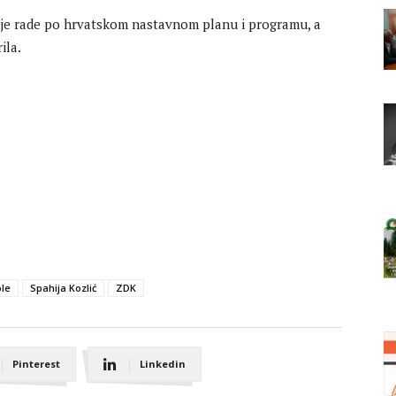
koje rade po hrvatskom nastavnom planu i programu, a
ila.
ole
Spahija Kozlić
ZDK
Pinterest
Linkedin