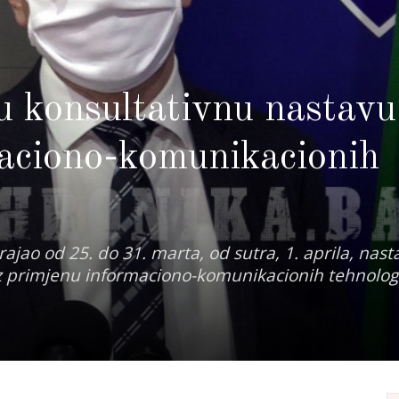
u konsultativnu nastavu
aciono-komunikacionih
ajao od 25. do 31. marta, od sutra, 1. aprila, nasta
z primjenu informaciono-komunikacionih tehnologi