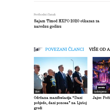
Prethodni članak
Sajam Timod EXPO 2020 otkazan za
narednu godinu
POVEZANI ČLANCI
VIŠE OD 
BiH
Izdvojeno
Održana manifestacija “Dani
Jajce: Poč
pobjede, dani ponosa” na Ljutoj
gredi