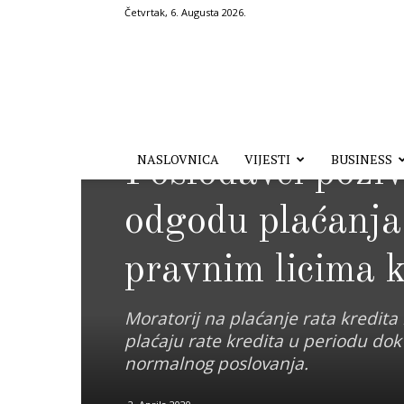
Četvrtak, 6. Augusta 2026.
Hronika.ba
Business
Izdvojeno
NASLOVNICA
VIJESTI
BUSINESS
Poslodavci pozi
odgodu plaćanja 
pravnim licima k
Moratorij na plaćanje rata kredita
plaćaju rate kredita u periodu do
normalnog poslovanja.