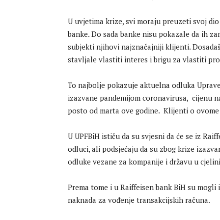
U uvjetima krize, svi moraju preuzeti svoj dio
banke. Do sada banke nisu pokazale da ih zan
subjekti njihovi najznačajniji klijenti. Dosad
stavljale vlastiti interes i brigu za vlastiti pro
To najbolje pokazuje aktuelna odluka Uprave
izazvane pandemijom coronavirusa, cijenu n
posto od marta ove godine. Klijenti o ovome n
U UPFBiH ističu da su svjesni da će se iz Raif
odluci, ali podsjećaju da su zbog krize izaz
odluke vezane za kompanije i državu u cjelini
Prema tome i u Raiffeisen bank BiH su mogli 
naknada za vođenje transakcijskih računa.