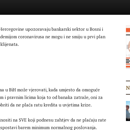
 Hercegovine upozoravaju bankarski sektor u Bosni i
ndemijom coronavirusa ne mogu i ne smiju u prvi plan
 klijenata.
N
ama u BiH može vjerovati, kada umjesto da omoguće
im i pravnim licima koja to od banaka zatraže, oni za
iti da ne plaća ratu kredita u uvjetima krize.
dnositi na SVE koji podnesu zahtjev da ne plaćaju rate
ne uspostavi barem minimum normalnog poslovanja.