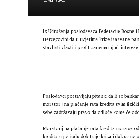
2. Aprila 2020.
Iz Udruženja poslodavaca Federacije Bosne i
Hercegovini da u uvjetima krize izazvane pa
stavljati vlastiti profit zanemarujući interese
Poslodavci postavljaju pitanje da li se bank
moratorij na plaćanje rata kredita svim fizičk
sebe zadržavaju pravo da odluče kome će odobr
Moratorij na plaćanje rata kredita mora se o
kredita u periodu dok traje kriza i dok se 