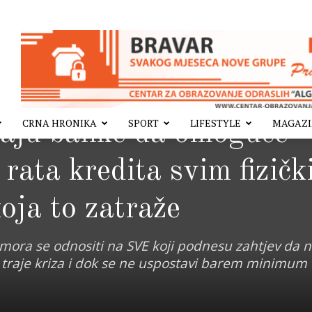
CRNA HRONIKA
SPORT
LIFESTYLE
MAGAZ
vaju banke da omoguće
rata kredita svim fizičk
oja to zatraže
 mora se odnositi na SVE koji podnesu zahtjev da 
k traje kriza i dok se ne uspostavi barem minimum