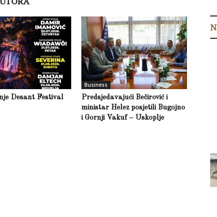
AUTORA
N
Business
inje Desant Festival
Predsjedavajući Bečirović i
ministar Helez posjetili Bugojno
i Gornji Vakuf – Uskoplje