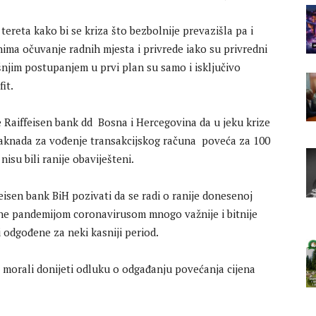
 tereta kako bi se kriza što bezbolnije prevazišla pa i
ima očuvanje radnih mjesta i privrede iako su privredni
ašnjim postupanjem u prvi plan su samo i isključivo
fit.
 Raiffeisen bank dd Bosna i Hercegovina da u jeku krize
aknada za vođenje transakcijskog računa poveća za 100
isu bili ranije obaviješteni.
feisen bank BiH pozivati da se radi o ranije donesenoj
vane pandemijom coronavirusom mnogo važnije i bitnije
 odgođene za neki kasniji period.
i morali donijeti odluku o odgađanju povećanja cijena