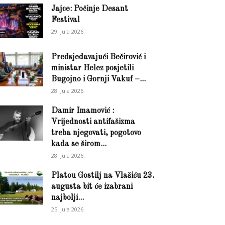
Jajce: Počinje Desant
Festival
29. Jula 2026.
Predsjedavajući Bečirović i
ministar Helez posjetili
Bugojno i Gornji Vakuf –...
28. Jula 2026.
Damir Imamović :
Vrijednosti antifašizma
treba njegovati, pogotovo
kada se širom...
28. Jula 2026.
Platou Gostilj na Vlašiću 23.
augusta bit će izabrani
najbolji...
25. Jula 2026.