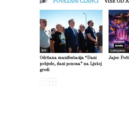
POVEZANI ČLANCI
VIŠE OD 
BiH
Izdvojeno
Održana manifestacija “Dani
Jajce: Poč
pobjede, dani ponosa” na Ljutoj
gredi