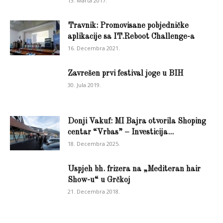
13. Marta 2017.
Travnik: Promovisane pobjedničke
aplikacije sa IT.Reboot Challenge-a
16. Decembra 2021.
Zavrešen prvi festival joge u BIH
30. Jula 2019.
Donji Vakuf: MI Bajra otvorila Shoping
centar “Vrbas” – Investicija...
18. Decembra 2025.
Uspjeh bh. frizera na „Mediteran hair
Show-u“ u Grčkoj
21. Decembra 2018.