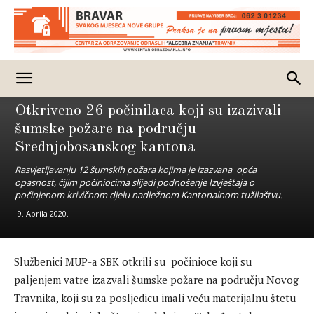
Crna hronika
Otkriveno 26 počinilaca koji su izazivali
šumske požare na području
Srednjobosanskog kantona
Rasvjetljavanju 12 šumskih požara kojima je izazvana opća
opasnost, čijim počiniocima slijedi podnošenje Izvještaja o
počinjenom krivičnom djelu nadležnom Kantonalnom tužilaštvu.
9. Aprila 2020.
Službenici MUP-a SBK otkrili su počinioce koji su
paljenjem vatre izazvali šumske požare na području Novog
Travnika, koji su za posljedicu imali veću materijalnu štetu