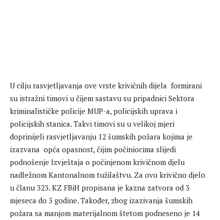
U cilju rasvjetljavanja ove vrste krivičnih dijela formirani
su istražni timovi u čijem sastavu su pripadnici Sektora
kriminalističke policije MUP-a, policijskih uprava i
policijskih stanica. Takvi timovi su u velikoj mjeri
doprinijeli rasvjetljavanju 12 šumskih požara kojima je
izazvana opća opasnost, čijim počiniocima slijedi
podnošenje Izvještaja o počinjenom krivičnom djelu
nadležnom Kantonalnom tužilaštvu. Za ovo krivično djelo
u članu 323. KZ FBiH propisana je kazna zatvora od 3
mjeseca do 3 godine. Također, zbog izazivanja šumskih
požara sa manjom materijalnom štetom podneseno je 14