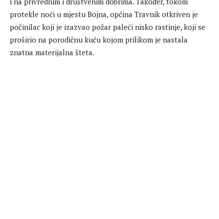
i na privrednim i društvenim dobrima. Također, tokom
protekle noći u mjestu Bojna, općina Travnik otkriven je
počinilac koji je izazvao požar paleći nisko rastinje, koji se
proširio na porodičnu kuću kojom prilikom je nastala
znatna materijalna šteta.