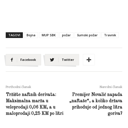
TAGOVI
Bojna
MUP SBK
požar
šumski požar
Travnik
Facebook
Twitter
Prethodni članak
Naredni članak
Tržište naftnih derivata:
Premijer Novalić napada
Maksimalna marža u
„naftaše“, a koliko država
veleprodaji 0,06 KM, a u
prihoduje od jednog litra
maloprodaji 0,25 KM po litri
goriva?