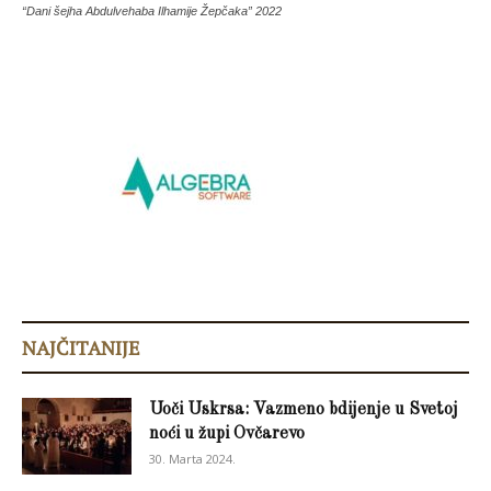
“Dani šejha Abdulvehaba Ilhamije Žepčaka” 2022
NAJČITANIJE
Uoči Uskrsa: Vazmeno bdijenje u Svetoj
noći u župi Ovčarevo
30. Marta 2024.