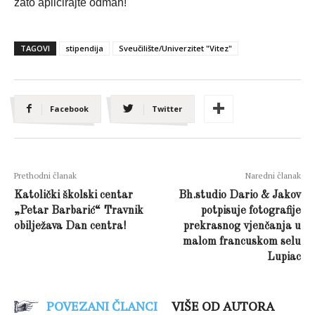
zato aplicirajte odmah!
TAGOVI
stipendija
Sveučilište/Univerzitet "Vitez"
Facebook
Twitter
Prethodni članak
Naredni članak
Katolički školski centar
Bh.studio Dario & Jakov
„Petar Barbarić“ Travnik
potpisuje fotografije
obilježava Dan centra!
prekrasnog vjenčanja u
malom francuskom selu
Lupiac
POVEZANI ČLANCI
VIŠE OD AUTORA