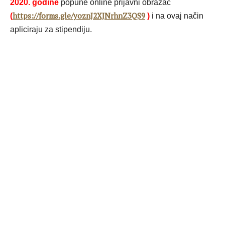
2020. godine
popune online prijavni obrazac
https://forms.gle/yoznJ2XJNrhnZ3QS9
(
)
i na ovaj način
apliciraju za stipendiju.