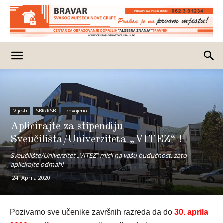
Vijesti
SBK/KSB
Izdvojeno
Aplicirajte za stipendiju
Sveučilišta/Univerziteta „VITEZ“ !
Sveučilište/Univerzitet „VITEZ“ misli na vašu budućnost, zato
aplicirajte odmah!
24. Aprila 2020.
Pozivamo sve učenike završnih razreda da do
30. aprila