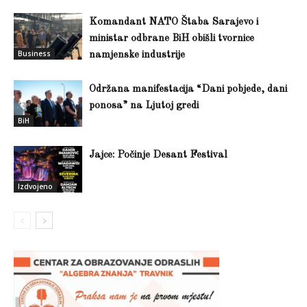
Komandant NATO Štaba Sarajevo i
ministar odbrane BiH obišli tvornice
Business
namjenske industrije
Održana manifestacija “Dani pobjede, dani
ponosa” na Ljutoj gredi
BiH
Jajce: Počinje Desant Festival
Izdvojeno