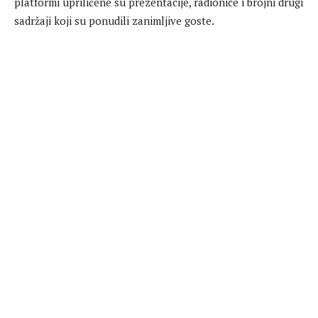
platformi upriličene su prezentacije, radionice i brojni drugi
sadržaji koji su ponudili zanimljive goste.