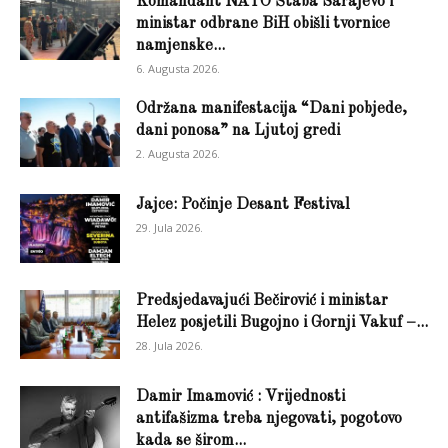
Komandant NATO Štaba Sarajevo i
ministar odbrane BiH obišli tvornice
namjenske...
6. Augusta 2026.
Održana manifestacija “Dani pobjede,
dani ponosa” na Ljutoj gredi
2. Augusta 2026.
Jajce: Počinje Desant Festival
29. Jula 2026.
Predsjedavajući Bečirović i ministar
Helez posjetili Bugojno i Gornji Vakuf –...
28. Jula 2026.
Damir Imamović : Vrijednosti
antifašizma treba njegovati, pogotovo
kada se širom...