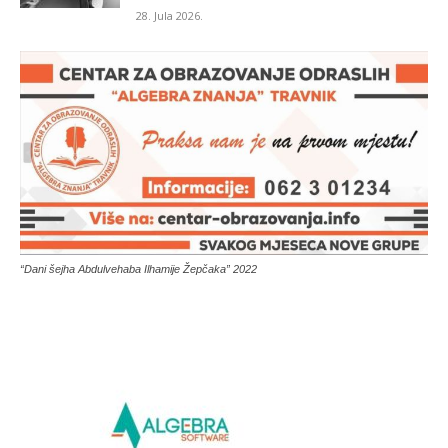
28. Jula 2026.
“Dani šejha Abdulvehaba Ilhamije Žepčaka” 2022