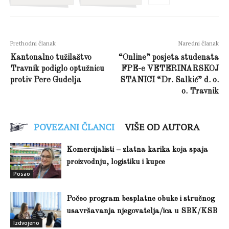
Prethodni članak
Naredni članak
Kantonalno tužilaštvo
“Online” posjeta studenata
Travnik podiglo optužnicu
FPE-e VETERINARSKOJ
protiv Pere Gudelja
STANICI “Dr. Salkić” d. o.
o. Travnik
POVEZANI ČLANCI
VIŠE OD AUTORA
Komercijalisti – zlatna karika koja spaja
proizvodnju, logistiku i kupce
Posao
Počeo program besplatne obuke i stručnog
usavršavanja njegovatelja/ica u SBK/KSB
Izdvojeno