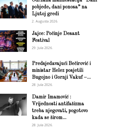
Održana manifestacija “Dani
pobjede, dani ponosa” na
Ljutoj gredi
2. Augusta 2026.
Jajce: Počinje Desant
Festival
29. Jula 2026.
Predsjedavajući Bečirović i
ministar Helez posjetili
Bugojno i Gornji Vakuf –...
28. Jula 2026.
Damir Imamović :
Vrijednosti antifašizma
treba njegovati, pogotovo
kada se širom...
28. Jula 2026.