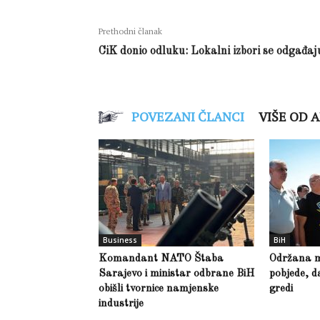
Prethodni članak
CiK donio odluku: Lokalni izbori se odgađaj
POVEZANI ČLANCI
VIŠE OD 
Business
BiH
Komandant NATO Štaba
Održana m
Sarajevo i ministar odbrane BiH
pobjede, d
obišli tvornice namjenske
gredi
industrije