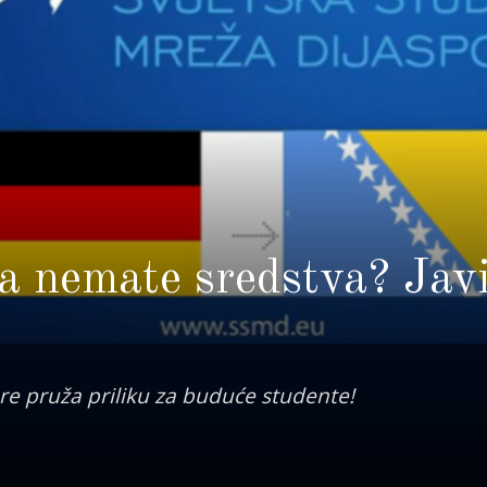
, a nemate sredstva? Jav
re pruža priliku za buduće studente!