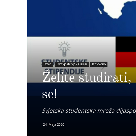
Posao
Obavještenja - Oglasi
Izdvojeno
Želite studirati
se!
Svjetska studentska mreža dijaspo
24. Maja 2020.