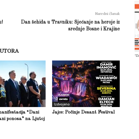
Naredni članak
u!
Dan šehida u Travniku: Sjećanje na heroje iz
srednje Bosne i Krajine
AUTORA
“D
Izdvojeno
anifestacija “Dani
Jajce: Počinje Desant Festival
ani ponosa” na Ljutoj