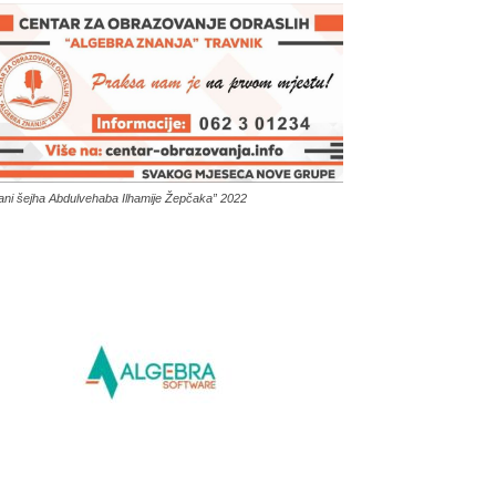
ani šejha Abdulvehaba Ilhamije Žepčaka” 2022