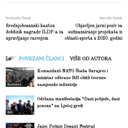
Prethodni članak
Naredni članak
Srednjobosanski kanton
Objavljen javni poziv za
dobitnik nagrade ILDP-a za
sufinansiranje projekata iz
upravljanje razvojem
oblasti sporta u 2020. godini
POVEZANI ČLANCI
VIŠE OD AUTORA
Komandant NATO Štaba Sarajevo i
ministar odbrane BiH obišli tvornice
Business
namjenske industrije
Održana manifestacija “Dani pobjede, dani
ponosa” na Ljutoj gredi
BiH
Jajce: Počinje Desant Festival