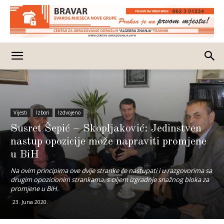
Vijesti
Izbori
Izdvojeno
Susret Šepić – Skopljaković: Jedinstven
nastup opozicije može napraviti promjene
u BiH
Na ovim principima ove dvije stranke će nastupati i u razgovorima sa
drugim opozicionim strankama, s ciljem izgradnje snažnog bloka za
promjene u BiH.
23. Juna 2020.