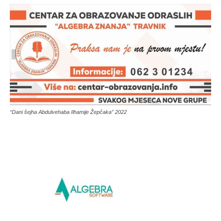
“Dani šejha Abdulvehaba Ilhamije Žepčaka” 2022