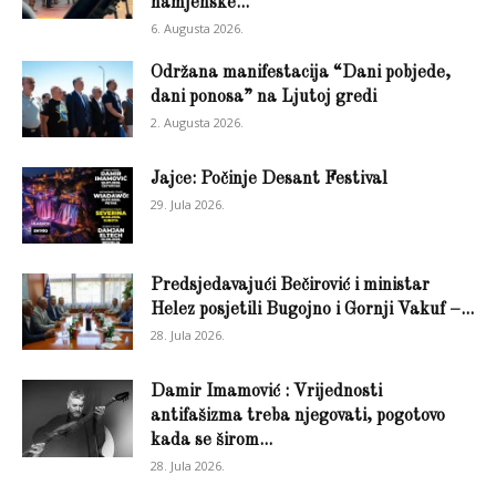
namjenske...
6. Augusta 2026.
Održana manifestacija “Dani pobjede,
dani ponosa” na Ljutoj gredi
2. Augusta 2026.
Jajce: Počinje Desant Festival
29. Jula 2026.
Predsjedavajući Bečirović i ministar
Helez posjetili Bugojno i Gornji Vakuf –...
28. Jula 2026.
Damir Imamović : Vrijednosti
antifašizma treba njegovati, pogotovo
kada se širom...
28. Jula 2026.