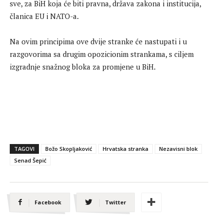
sve, za BiH koja će biti pravna, država zakona i institucija,
članica EU i NATO-a.
Na ovim principima ove dvije stranke će nastupati i u
razgovorima sa drugim opozicionim strankama, s ciljem
izgradnje snažnog bloka za promjene u BiH.
TAGOVI
Božo Skopljaković
Hrvatska stranka
Nezavisni blok
Senad Šepić
Facebook
Twitter