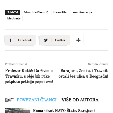
TAGOVI
Admir Hadžiemrić
Haao Ribo
manifestacija
Meokrnje
Facebook
Twitter
Prethodni članak
Naredni članak
Profesor Kukić: Da živim u
Sarajevo, Zenica i Travnik
Travniku, s obje bih ruke
ostali bez ulica u Beogradu!
potpisao peticiju poput ove!
POVEZANI ČLANCI
VIŠE OD AUTORA
Komandant NATO Štaba Sarajevo i