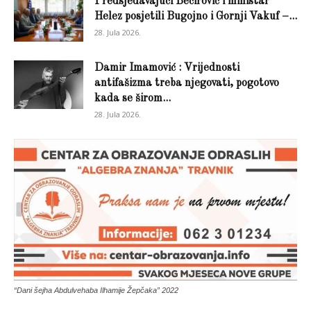
Predsjedavajući Bečirović i ministar
Helez posjetili Bugojno i Gornji Vakuf –...
28. Jula 2026.
Damir Imamović : Vrijednosti
antifašizma treba njegovati, pogotovo
kada se širom...
28. Jula 2026.
“Dani šejha Abdulvehaba Ilhamije Žepčaka” 2022