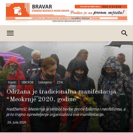
Vijesti
SBK/KSB
Izdvojeno
ZDK
Održana je tradicionalna manifestacija
“Meokrnje 2020. godine”
Hadžiemrić: Meokrnje je simbol borbe protiv fašizma i neofašizma, a
je to trajno opredeljenje organizatora ove manifestacije.
26. Jula 2020.