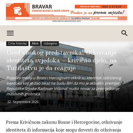
Crna hronika
Afere
Izdvojeno
Ured visokog predstavnika: Otkrivanje
identiteta svjedoka – krivično djelo, na
Tužilaštvu je da reaguje
Pojedini mediji u Bosni i Hercegovini otkrili su identitet zaštićenog
svjedoka koji je dao iskaz na Sudu BiH da mu je aktuelni premijer
Republike Srpske Radovan Višković nudio novac za premještanje
masovnih grobnica.
22. Septembra 2020.
Prema Krivičnom zakonu Bosne i Hercegovine, otkrivanje
identiteta ili informacija koje mogu dovesti do otkrivanja