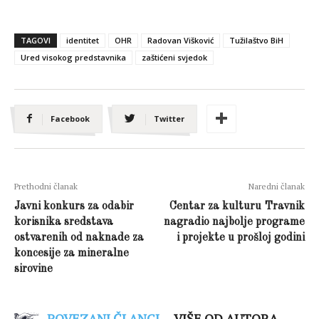
TAGOVI
identitet
OHR
Radovan Višković
Tužilaštvo BiH
Ured visokog predstavnika
zaštićeni svjedok
Facebook
Twitter
Prethodni članak
Naredni članak
Javni konkurs za odabir
Centar za kulturu Travnik
korisnika sredstava
nagradio najbolje programe
ostvarenih od naknade za
i projekte u prošloj godini
koncesije za mineralne
sirovine
POVEZANI ČLANCI
VIŠE OD AUTORA