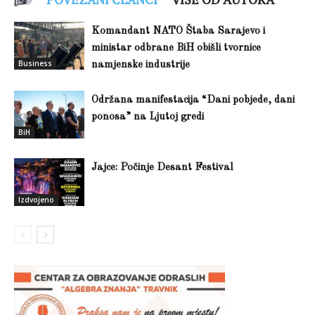
Komandant NATO Štaba Sarajevo i
ministar odbrane BiH obišli tvornice
Business
namjenske industrije
Održana manifestacija “Dani pobjede, dani
ponosa” na Ljutoj gredi
BiH
Jajce: Počinje Desant Festival
Izdvojeno