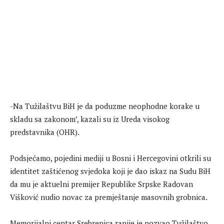
-Na Tužilaštvu BiH je da poduzme neophodne korake u
skladu sa zakonom’, kazali su iz Ureda visokog
predstavnika (OHR).
Podsjećamo, pojedini mediji u Bosni i Hercegovini otkrili su
identitet zaštićenog svjedoka koji je dao iskaz na Sudu BiH
da mu je aktuelni premijer Republike Srpske Radovan
Višković nudio novac za premještanje masovnih grobnica.
Memorijalni centar Srebrenica ranije je pozvao Tužilaštvo