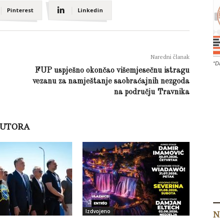
Pinterest
Linkedin
Naredni članak
“D
FUP uspješno okončao višemjesečnu istragu
vezanu za namještanje saobraćajnih nezgoda
na području Travnika
AUTORA
Izdvojeno
N