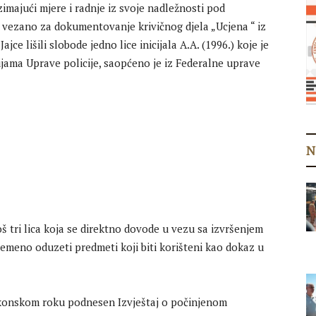
imajući mjere i radnje iz svoje nadležnosti pod
 vezano za dokumentovanje krivičnog djela „Ucjena “ iz
jce lišili slobode jedno lice inicijala A.A. (1996.) koje je
ijama Uprave policije, saopćeno je iz Federalne uprave
N
š tri lica koja se direktno dovode u vezu sa izvršenjem
remeno oduzeti predmeti koji biti korišteni kao dokaz u
 zakonskom roku podnesen Izvještaj o počinjenom