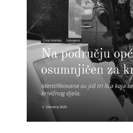
Crna hronika
Izdvojeno
Na području opć
osumnjičen za kr
Identifikovana su još tri lica koj
krivičnog djela.
2. Oktobra 2020.