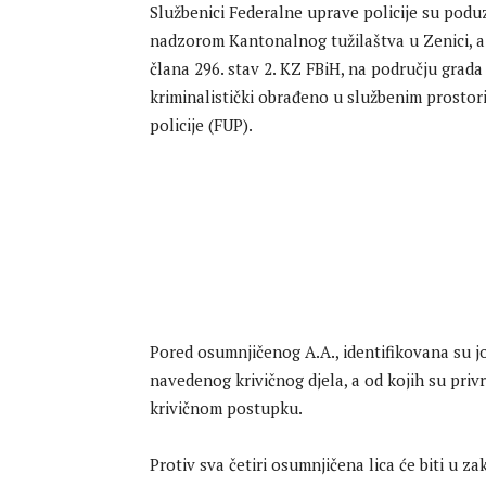
Službenici Federalne uprave policije su poduz
nadzorom Kantonalnog tužilaštva u Zenici, a
člana 296. stav 2. KZ FBiH, na području grada Ja
kriminalistički obrađeno u službenim prostor
policije (FUP).
Pored osumnjičenog A.A., identifikovana su jo
navedenog krivičnog djela, a od kojih su priv
krivičnom postupku.
Protiv sva četiri osumnjičena lica će biti u