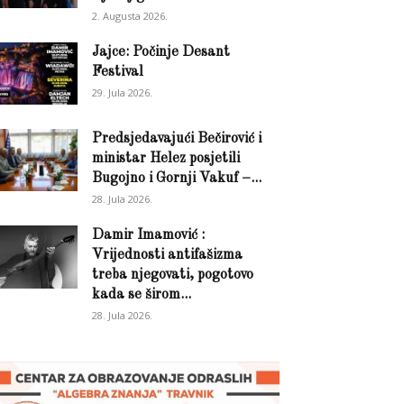
2. Augusta 2026.
Jajce: Počinje Desant
Festival
29. Jula 2026.
Predsjedavajući Bečirović i
ministar Helez posjetili
Bugojno i Gornji Vakuf –...
28. Jula 2026.
Damir Imamović :
Vrijednosti antifašizma
treba njegovati, pogotovo
kada se širom...
28. Jula 2026.