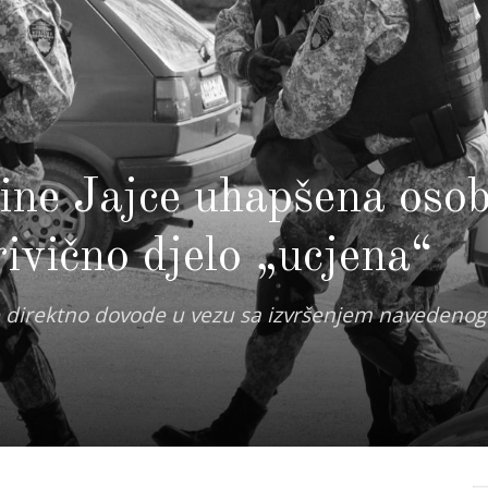
ine Jajce uhapšena oso
ivično djelo „ucjena“
a se direktno dovode u vezu sa izvršenjem navedenog