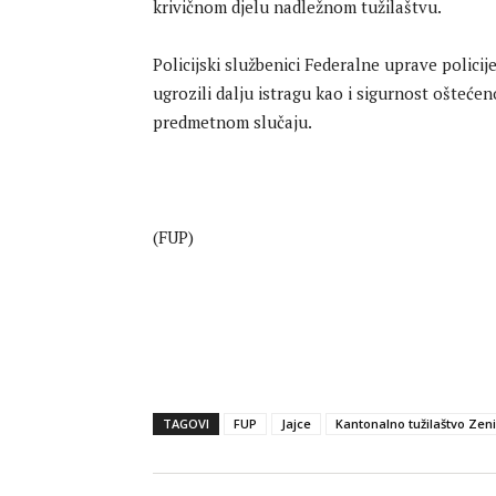
krivičnom djelu nadležnom tužilaštvu.
Policijski službenici Federalne uprave polici
ugrozili dalju istragu kao i sigurnost oštećen
predmetnom slučaju.
(FUP)
TAGOVI
FUP
Jajce
Kantonalno tužilaštvo Zen