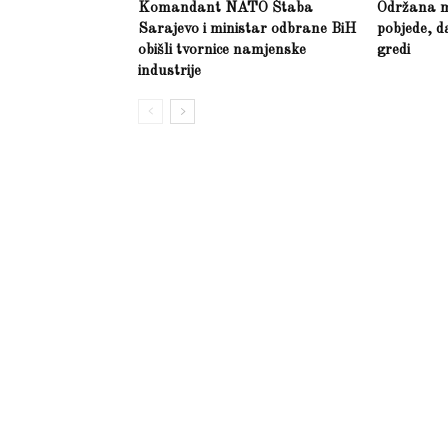
Komandant NATO Štaba
Održana m
Sarajevo i ministar odbrane BiH
pobjede, d
obišli tvornice namjenske
gredi
industrije