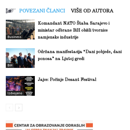
POVEZANI ČLANCI
VIŠE OD AUTORA
Komandant NATO Štaba Sarajevo i
ministar odbrane BiH obišli tvornice
Business
namjenske industrije
Održana manifestacija “Dani pobjede, dani
ponosa” na Ljutoj gredi
BiH
Jajce: Počinje Desant Festival
Izdvojeno