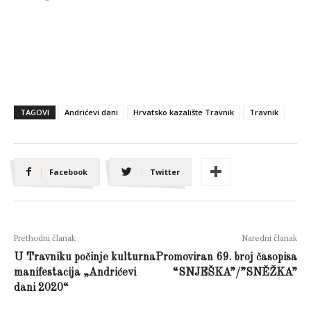
TAGOVI
Andrićevi dani
Hrvatsko kazalište Travnik
Travnik
Facebook
Twitter
Prethodni članak
Naredni članak
U Travniku počinje kulturna
Promoviran 69. broj časopisa
manifestacija „Andrićevi
“SNJEŠKA”/”SNĚŽKA”
dani 2020“