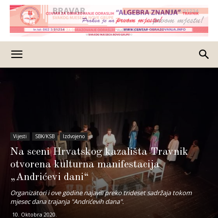
Vijesti
SBK/KSB
Izdvojeno
Na sceni Hrvatskog kazališta Travnik
otvorena kulturna manifestacija
„Andrićevi dani“
Organizatori i ove godine najavili preko trideset sadržaja tokom
mjesec dana trajanja "Andrićevih dana".
10. Oktobra 2020.