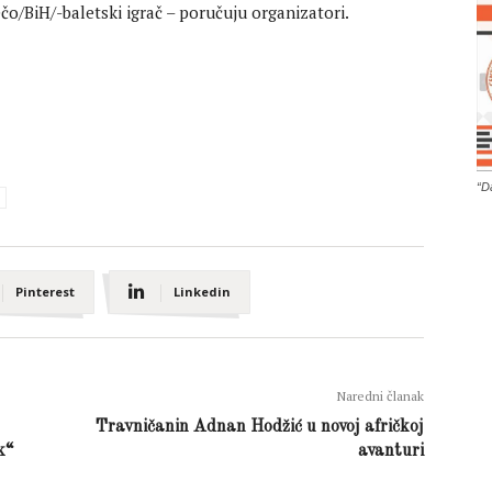
o/BiH/-baletski igrač – poručuju organizatori.
“D
Pinterest
Linkedin
Naredni članak
Travničanin Adnan Hodžić u novoj afričkoj
k“
avanturi