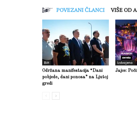
POVEZANI ČLANCI
VIŠE OD 
BiH
Izdvojeno
Održana manifestacija “Dani
Jajce: Poč
pobjede, dani ponosa” na Ljutoj
gredi