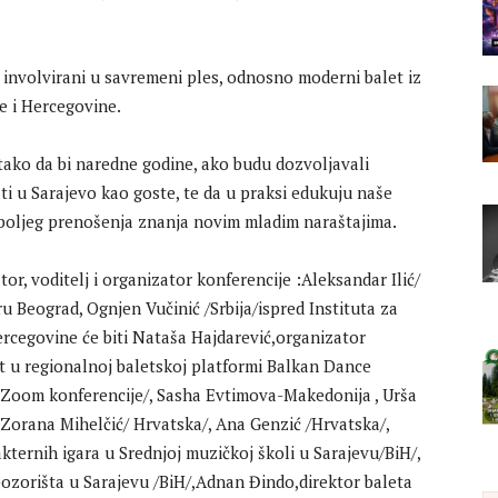
e, involvirani u savremeni ples, odnosno moderni balet iz
ne i Hercegovine.
ako da bi naredne godine, ako budu dozvoljavali
ti u Sarajevo kao goste, te da u praksi edukuju naše
 boljeg prenošenja znanja novim mladim naraštajima.
r, voditelj i organizator konferencije :Aleksandar Ilić/
ru Beograd, Ognjen Vučinić /Srbija/ispred Instituta za
ercegovine će biti Nataša Hajdarević,organizator
ent u regionalnoj baletskoj platformi Balkan Dance
c Zoom konferencije/, Sasha Evtimova-Makedonija , Urša
, Zorana Mihelčić/ Hrvatska/, Ana Genzić /Hrvatska/,
akternih igara u Srednjoj muzičkoj školi u Sarajevu/BiH/,
ozorišta u Sarajevu /BiH/,Adnan Đindo,direktor baleta