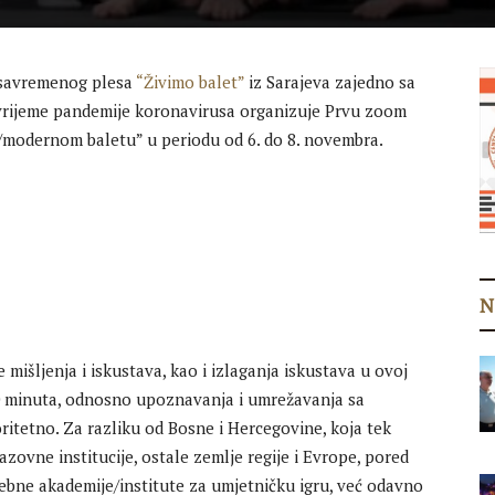
i savremenog plesa
“Živimo balet”
iz Sarajeva zajedno sa
 vrijeme pandemije koronavirusa organizuje Prvu zoom
/modernom baletu” u periodu od 6. do 8. novembra.
N
mišljenja i iskustava, kao i izlaganja iskustava u ovoj
 10 minuta, odnosno upoznavanja i umrežavanja sa
ritetno. Za razliku od Bosne i Hercegovine, koja tek
ovne institucije, ostale zemlje regije i Evrope, pored
ebne akademije/institute za umjetničku igru, već odavno