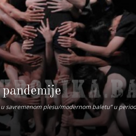
e pandemije
a u savremenom plesu/modernom baletu” u period