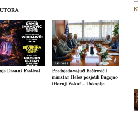
N
AUTORA
Business
inje Desant Festival
Predsjedavajući Bečirović i
ministar Helez posjetili Bugojno
i Gornji Vakuf – Uskoplje