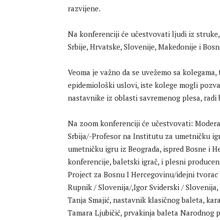
razvijene.
Na konferenciji će učestvovati ljudi iz struk
Srbije, Hrvatske, Slovenije, Makedonije i Bos
Veoma je važno da se uvežemo sa kolegama, t
epidemiološki uslovi, iste kolege mogli pozva
nastavnike iz oblasti savremenog plesa, radi
Na zoom konferenciji će učestvovati: Moderato
Srbija/-Profesor na Institutu za umetničku ig
umetničku igru iz Beograda, ispred Bosne i H
konferencije, baletski igrač, i plesni produc
Project za Bosnu I Hercegovinu/idejni tvora
Rupnik / Slovenija/,Igor Sviderski / Slovenija
Tanja Smajić, nastavnik klasičnog baleta, kar
Tamara Ljubičić, prvakinja baleta Narodnog p