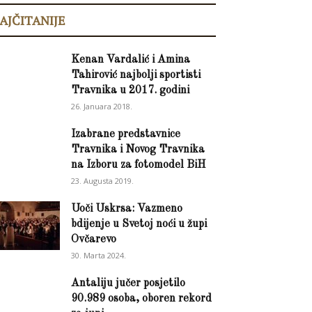
AJČITANIJE
Kenan Vardalić i Amina
Tahirović najbolji sportisti
Travnika u 2017. godini
26. Januara 2018.
Izabrane predstavnice
Travnika i Novog Travnika
na Izboru za fotomodel BiH
23. Augusta 2019.
Uoči Uskrsa: Vazmeno
bdijenje u Svetoj noći u župi
Ovčarevo
30. Marta 2024.
Antaliju jučer posjetilo
90.989 osoba, oboren rekord