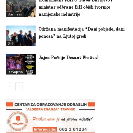
Komandant NATO Štaba Sarajevo i
ministar odbrane BiH obišli tvornice
Business
namjenske industrije
Održana manifestacija “Dani pobjede, dani
ponosa” na Ljutoj gredi
BiH
Jajce: Počinje Desant Festival
Izdvojeno