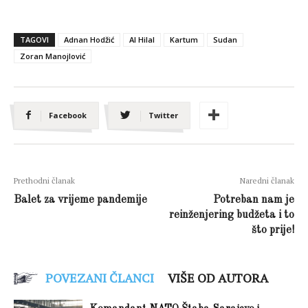
TAGOVI
Adnan Hodžić
Al Hilal
Kartum
Sudan
Zoran Manojlović
Facebook
Twitter
Prethodni članak
Naredni članak
Balet za vrijeme pandemije
Potreban nam je
reinženjering budžeta i to
što prije!
POVEZANI ČLANCI
VIŠE OD AUTORA