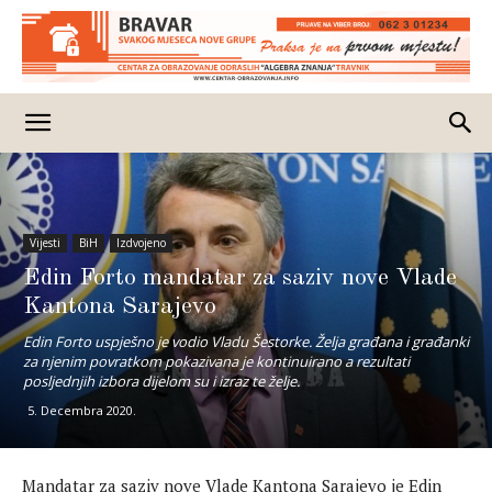
Vijesti
BiH
Izdvojeno
Edin Forto mandatar za saziv nove Vlade
Kantona Sarajevo
Edin Forto uspješno je vodio Vladu Šestorke. Želja građana i građanki
za njenim povratkom pokazivana je kontinuirano a rezultati
posljednjih izbora dijelom su i izraz te želje.
5. Decembra 2020.
Mandatar za saziv nove Vlade Kantona Sarajevo je Edin