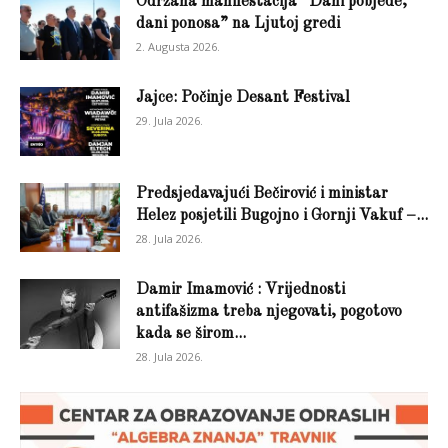
Održana manifestacija “Dani pobjede,
dani ponosa” na Ljutoj gredi
2. Augusta 2026.
Jajce: Počinje Desant Festival
29. Jula 2026.
Predsjedavajući Bečirović i ministar
Helez posjetili Bugojno i Gornji Vakuf –...
28. Jula 2026.
Damir Imamović : Vrijednosti
antifašizma treba njegovati, pogotovo
kada se širom...
28. Jula 2026.