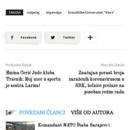
TAGOVI
natječaj
stipendija
Sveučilište/Univerzitet "Vitez"
Facebook
Twitter
Prethodni članak
Naredni članak
Emina Cerić Judo kluba
Značajan porast broja
Travnik: Moj uzor u sportu
zaraženih koronavirusom u
je sestra Larisa!
SBK, bolnice prelaze na
poseban režim rada
POVEZANI ČLANCI
VIŠE OD AUTORA
Komandant NATO Štaba Sarajevo i