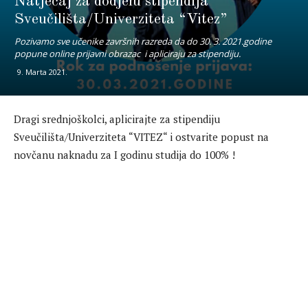
Natječaj za dodjelu stipendija
Sveučilišta/Univerziteta “Vitez”
Pozivamo sve učenike završnih razreda da do 30. 3. 2021.godine
popune online prijavni obrazac i apliciraju za stipendiju.
9. Marta 2021.
Dragi srednjoškolci, aplicirajte za stipendiju
Sveučilišta/Univerziteta “VITEZ“ i ostvarite popust na
novčanu naknadu za I godinu studija do 100% !