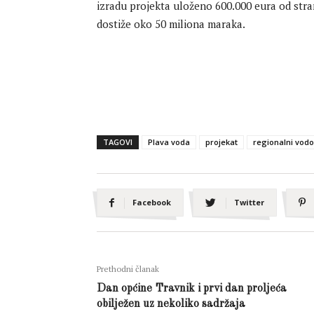
izradu projekta uloženo 600.000 eura od str
dostiže oko 50 miliona maraka.
TAGOVI
Plava voda
projekat
regionalni vod
Facebook
Twitter
Prethodni članak
Dan općine Travnik i prvi dan proljeća
obilježen uz nekoliko sadržaja