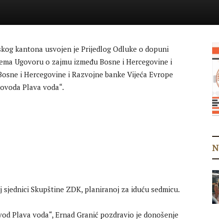
skog kantona usvojen je Prijedlog Odluke o dopuni
rema Ugovoru o zajmu između Bosne i Hercegovine i
Bosne i Hercegovine i Razvojne banke Vijeća Evrope
dovoda Plava voda“.
N
 sjednici Skupštine ZDK, planiranoj za iduću sedmicu.
od Plava voda“, Ernad Granić pozdravio je donošenje