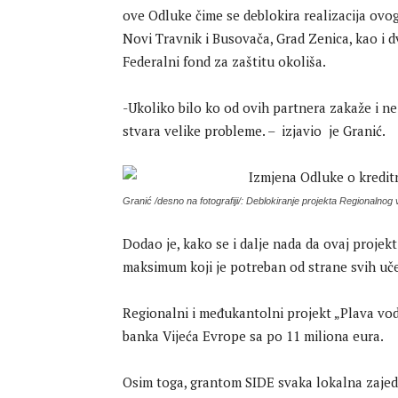
ove Odluke čime se deblokira realizacija ovog
Novi Travnik i Busovača, Grad Zenica, kao i d
Federalni fond za zaštitu okoliša.
-Ukoliko bilo ko od ovih partnera zakaže i ne
stvara velike probleme. – izjavio je Granić.
Granić /desno na fotografiji/: Deblokiranje projekta Regionalno
Dodao je, kako se i dalje nada da ovaj projekt
maksimum koji je potreban od strane svih uč
Regionalni i međukantolni projekt „Plava vod
banka Vijeća Evrope sa po 11 miliona eura.
Osim toga, grantom SIDE svaka lokalna zajedn