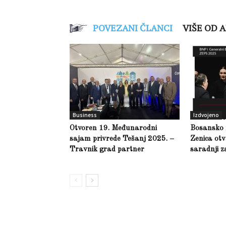
POVEZANI ČLANCI
VIŠE OD 
Business
Izdvojeno
Otvoren 19. Međunarodni
Bosansko 
sajam privrede Tešanj 2025. –
Zenica ot
Travnik grad partner
saradnji 