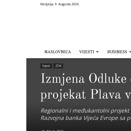
Nedjelja, 9. Augusta 2026.
Hronika.ba
NASLOVNICA
VIJESTI
BUSINESS
Vijesti
ZDK
Izmjena Odluke 
projekat Plava 
Regionalni i međukantolni projekt 
Razvojna banka Vijeća Evrope sa p