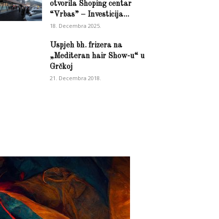
otvorila Shoping centar
“Vrbas” – Investicija...
18. Decembra 2025.
Uspjeh bh. frizera na
„Mediteran hair Show-u“ u
Grčkoj
21. Decembra 2018.