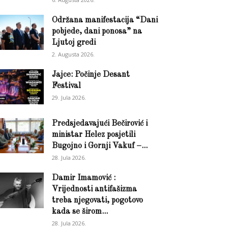
Održana manifestacija “Dani
pobjede, dani ponosa” na
Ljutoj gredi
2. Augusta 2026.
Jajce: Počinje Desant
Festival
29. Jula 2026.
Predsjedavajući Bečirović i
ministar Helez posjetili
Bugojno i Gornji Vakuf –...
28. Jula 2026.
Damir Imamović :
Vrijednosti antifašizma
treba njegovati, pogotovo
kada se širom...
28. Jula 2026.