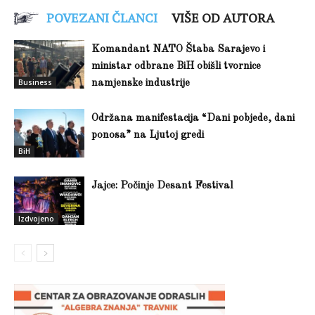
POVEZANI ČLANCI
VIŠE OD AUTORA
Komandant NATO Štaba Sarajevo i
ministar odbrane BiH obišli tvornice
Business
namjenske industrije
Održana manifestacija “Dani pobjede, dani
ponosa” na Ljutoj gredi
BiH
Jajce: Počinje Desant Festival
Izdvojeno