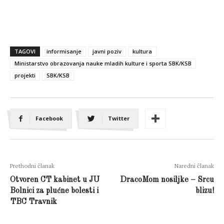
TAGOVI
informisanje
javni poziv
kultura
Ministarstvo obrazovanja nauke mladih kulture i sporta SBK/KSB
projekti
SBK/KSB
Facebook
Twitter
Prethodni članak
Naredni članak
Otvoren CT kabinet u JU
DracoMom nosiljke – Srcu
Bolnici za plućne bolesti i
blizu!
TBC Travnik