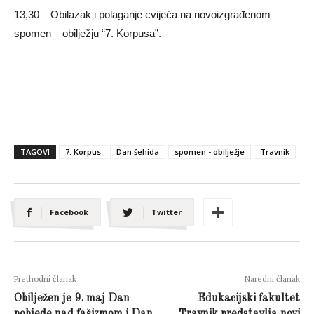
13,30 – Obilazak i polaganje cvijeća na novoizgrađenom
spomen – obilježju “7. Korpusa”.
TAGOVI
7. Korpus
Dan šehida
spomen - obilježje
Travnik
Facebook
Twitter
Prethodni članak
Naredni članak
Obilježen je 9. maj Dan
Edukacijski fakultet