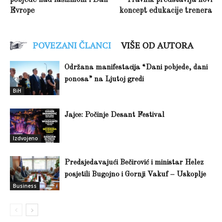
pobjede nad fašizmom i Dan
Travnik predstavlja novi
Evrope
koncept edukacije trenera
POVEZANI ČLANCI
VIŠE OD AUTORA
Održana manifestacija “Dani pobjede, dani
ponosa” na Ljutoj gredi
BiH
Jajce: Počinje Desant Festival
Izdvojeno
Predsjedavajući Bečirović i ministar Helez
posjetili Bugojno i Gornji Vakuf – Uskoplje
Business