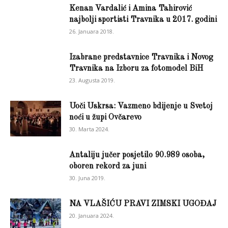
Kenan Vardalić i Amina Tahirović
najbolji sportisti Travnika u 2017. godini
26. Januara 2018.
Izabrane predstavnice Travnika i Novog
Travnika na Izboru za fotomodel BiH
23. Augusta 2019.
Uoči Uskrsa: Vazmeno bdijenje u Svetoj
noći u župi Ovčarevo
30. Marta 2024.
Antaliju jučer posjetilo 90.989 osoba,
oboren rekord za juni
30. Juna 2019.
NA VLAŠIĆU PRAVI ZIMSKI UGOĐAJ
20. Januara 2024.