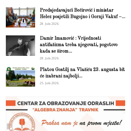
Predsjedavajući Bečirović i ministar
Helez posjetili Bugojno i Gornji Vakuf –...
28. Jula 2026.
Damir Imamović : Vrijednosti
antifašizma treba njegovati, pogotovo
kada se širom...
28. Jula 2026.
Platou Gostilj na Vlašiću 23. augusta bit
će izabrani najbolji...
25. Jula 2026.