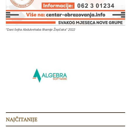
“Dani šejha Abdulvehaba Ilhamije Žepčaka” 2022
NAJČITANIJE