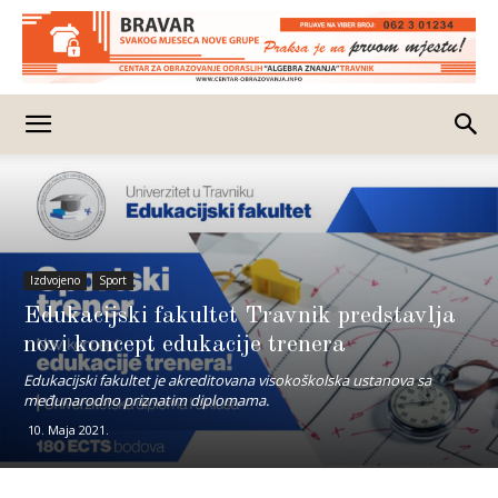
Izdvojeno
Sport
Edukacijski fakultet Travnik predstavlja
novi koncept edukacije trenera
Edukacijski fakultet je akreditovana visokoškolska ustanova sa
međunarodno priznatim diplomama.
10. Maja 2021.