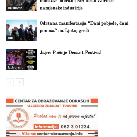
ministar odbrane BiH obišli tvornice
Business
namjenske industrije
Održana manifestacija “Dani pobjede, dani
ponosa” na Ljutoj gredi
BiH
Jajce: Počinje Desant Festival
Izdvojeno