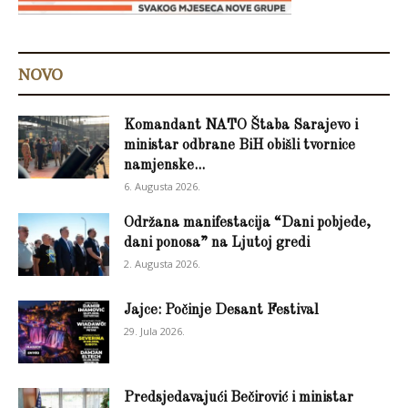
NOVO
Komandant NATO Štaba Sarajevo i
ministar odbrane BiH obišli tvornice
namjenske...
6. Augusta 2026.
Održana manifestacija “Dani pobjede,
dani ponosa” na Ljutoj gredi
2. Augusta 2026.
Jajce: Počinje Desant Festival
29. Jula 2026.
Predsjedavajući Bečirović i ministar