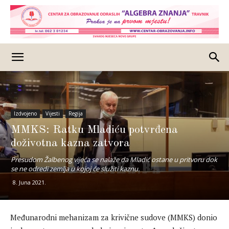
Izdvojeno
Vijesti
Regija
MMKS: Ratku Mladiću potvrđena
doživotna kazna zatvora
Presudom Žalbenog vijeća se nalaže da Mladić ostane u pritvoru dok
se ne odredi zemlja u kojoj će služiti kaznu.
8. Juna 2021.
Međunarodni mehanizam za krivične sudove (MMKS) donio