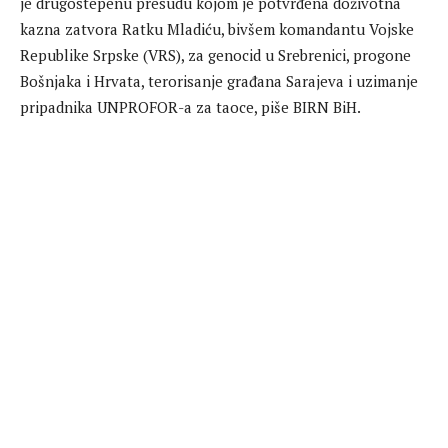
je drugostepenu presudu kojom je potvrđena doživotna
kazna zatvora Ratku Mladiću, bivšem komandantu Vojske
Republike Srpske (VRS), za genocid u Srebrenici, progone
Bošnjaka i Hrvata, terorisanje građana Sarajeva i uzimanje
pripadnika UNPROFOR-a za taoce, piše BIRN BiH.