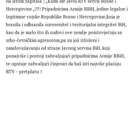
na istom zapitala ; „Kuda ide Javni RTV servis Bosne i
Hercegovine „??! Pripadnicima Armije RBiH, jedine legalne i
legitimne vojske Republike Bosne i Hercegovine,koja je
branila i odbranila suverenitet i teritorijalni integritet BiH,
kao da je malo što ih sudovi ove zemlje poistovjećuju sa
srbo-četničkim agresorom,pa su još izloženi i
omalovažavanju od strane Javnog servisa BiH, koji
ponajviše i postoji zahvaljujući pripadnicima Armije RBiH,
te opstaje zahvaljući činjenici da baš isti najviše plaćaju
RTV – pretplatu !