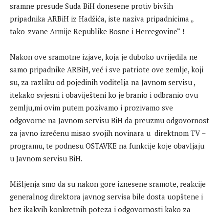
sramne presude Suda BiH donesene protiv bivših
pripadnika ARBiH iz Hadžića, iste naziva pripadnicima „
tako-zvane Armije Republike Bosne i Hercegovine“ !
Nakon ove sramotne izjave, koja je duboko uvrijedila ne
samo pripadnike ARBiH, već i sve patriote ove zemlje, koji
su, za razliku od pojedinih voditelja na Javnom servisu ,
itekako svjesni i obaviješteni ko je branio i odbranio ovu
zemlju,mi ovim putem pozivamo i prozivamo sve
odgovorne na Javnom servisu BiH da preuzmu odgovornost
za javno izrečenu misao svojih novinara u direktnom TV –
programu, te podnesu OSTAVKE na funkcije koje obavljaju
u Javnom servisu BiH.
Mišljenja smo da su nakon gore iznesene sramote, reakcije
generalnog direktora javnog servisa bile dosta uopštene i
bez ikakvih konkretnih poteza i odgovornosti kako za