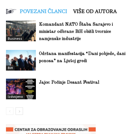
POVEZANI ČLANCI
VIŠE OD AUTORA
Komandant NATO Štaba Sarajevo i
ministar odbrane BiH obišli tvornice
Business
namjenske industrije
Održana manifestacija “Dani pobjede, dani
ponosa” na Ljutoj gredi
BiH
Jajce: Počinje Desant Festival
Izdvojeno