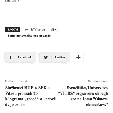
kantona.
TAGOVI
Javni RTV servis
SBK
Temeljne boračke organizacije
Facebook
Twitter
Prethodni članak
Naredni članak
Službenici MUP-a SBK u
Sveučilište/Univerzitet
Vitezu pronašli 15
”VITEZ” organizira okrugli
kilograma „speed“-a i priveli
sto na temu ”Obnova
dvije osobe
ekosustava”