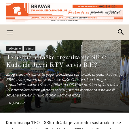
Izdvojeno
Vijesti
Temeljne boračke organizacije SBK:
Kuda ide Javni RTV servis BiH?
Zbog sramnih izjava, te ljage i poniženja svih bivših pripadnika Armije
RBiH, ovim putem pozivamo sve naše članstvo, kao i druge
pripadnike slavne i časne ARBiH, da ODMAH prekinu uplatu takse –
RTV pretplate ovom javnom servisu, sve do momenta ostavke ili
smjene aktuelnih rukovodnih kadrova istog
16. Juna 2021.
Koordinacija TBO – SBK održala je vanredni sastanak, te se