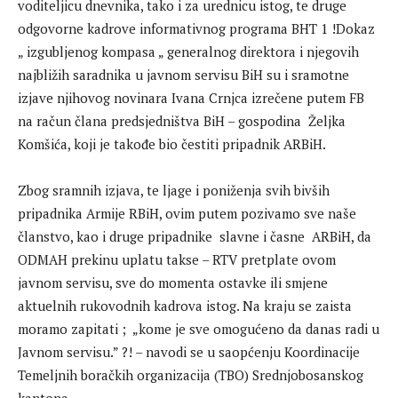
voditeljicu dnevnika, tako i za urednicu istog, te druge
odgovorne kadrove informativnog programa BHT 1 !Dokaz
„ izgubljenog kompasa „ generalnog direktora i njegovih
najbližih saradnika u javnom servisu BiH su i sramotne
izjave njihovog novinara Ivana Crnjca izrečene putem FB
na račun člana predsjedništva BiH – gospodina Željka
Komšića, koji je takođe bio čestiti pripadnik ARBiH.
Zbog sramnih izjava, te ljage i poniženja svih bivših
pripadnika Armije RBiH, ovim putem pozivamo sve naše
članstvo, kao i druge pripadnike slavne i časne ARBiH, da
ODMAH prekinu uplatu takse – RTV pretplate ovom
javnom servisu, sve do momenta ostavke ili smjene
aktuelnih rukovodnih kadrova istog. Na kraju se zaista
moramo zapitati ; „kome je sve omogućeno da danas radi u
Javnom servisu.” ?! – navodi se u saopćenju Koordinacije
Temeljnih boračkih organizacija (TBO) Srednjobosanskog