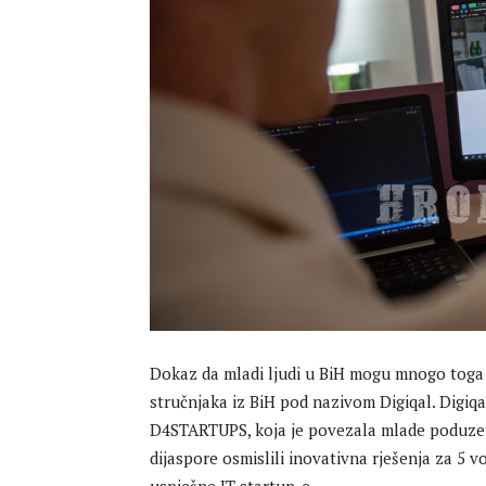
Dokaz da mladi ljudi u BiH mogu mnogo toga ak
stručnjaka iz BiH pod nazivom Digiqal. Digiq
D4STARTUPS, koja je povezala mlade poduzetn
dijaspore osmislili inovativna rješenja za 5 v
uspješne IT startup-e.