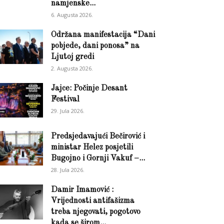
namjenske...
6. Augusta 2026.
Održana manifestacija “Dani
pobjede, dani ponosa” na
Ljutoj gredi
2. Augusta 2026.
Jajce: Počinje Desant
Festival
29. Jula 2026.
Predsjedavajući Bečirović i
ministar Helez posjetili
Bugojno i Gornji Vakuf –...
28. Jula 2026.
Damir Imamović :
Vrijednosti antifašizma
treba njegovati, pogotovo
kada se širom...