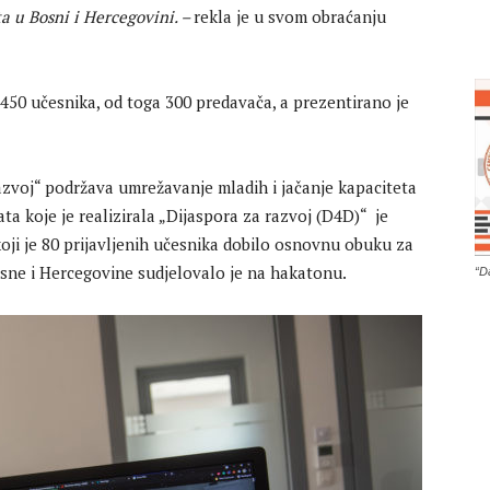
ta u Bosni i Hercegovini. –
rekla je u svom obraćanju
 450 učesnika, od toga 300 predavača, a prezentirano je
razvoj“ podržava umrežavanje mladih i jačanje kapaciteta
ta koje je realizirala „Dijaspora za razvoj (D4D)“ je
ji je 80 prijavljenih učesnika dobilo osnovnu obuku za
 Bosne i Hercegovine sudjelovalo je na hakatonu.
“D