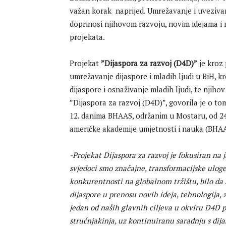
važan korak naprijed. Umrežavanje i uvezivan
doprinosi njihovom razvoju, novim idejama i m
projekata.
Projekat
”Dijaspora za razvoj (D4D)”
je kroz 
umrežavanje dijaspore i mladih ljudi u BiH, kro
dijaspore i osnaživanje mladih ljudi, te njiho
”Dijaspora za razvoj (D4D)”, govorila je o t
12. danima BHAAS, održanim u Mostaru, od 24.
američke akademije umjetnosti i nauka (BHAA
-Projekat Dijaspora za razvoj je fokusiran na 
svjedoci smo značajne, transformacijske uloge
konkurentnosti na globalnom tržištu, bilo da 
dijaspore u prenosu novih ideja, tehnologija, 
jedan od naših glavnih ciljeva u okviru D4D 
stručnjakinja, uz kontinuiranu saradnju s dija