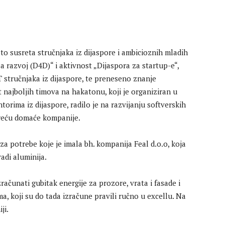
to susreta stručnjaka iz dijaspore i ambicioznih mladih
za razvoj (D4D)“ i aktivnost „Dijaspora za startup-e“,
T stručnjaka iz dijaspore, te preneseno znanje
 najboljih timova na hakatonu, koji je organiziran u
orima iz dijaspore, radilo je na razvijanju softverskih
sreću domaće kompanije.
za potrebe koje je imala bh. kompanija Feal d.o.o, koja
radi aluminija.
izračunati gubitak energije za prozore, vrata i fasade i
a, koji su do tada izračune pravili ručno u excellu. Na
ji.