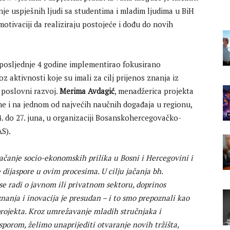
je uspješnih ljudi sa studentima i mladim ljudima u BiH
otivaciji da realiziraju postojeće i dođu do novih
posljednje 4 godine implementirao fokusirano
z aktivnosti koje su imali za cilj prijenos znanja iz
v poslovni razvoj.
Merima Avdagić
, menadžerica projekta
ome i na jednom od najvećih naučnih događaja u regionu,
 do 27. juna, u organizaciji Bosanskohercegovačko-
S).
jačanje socio-ekonomskih prilika u Bosni i Hercegovini i
 dijaspore u ovim procesima. U cilju jačanja bh.
se radi o javnom ili privatnom sektoru, doprinos
znanja i inovacija je presudan – i to smo prepoznali kao
projekta. Kroz umrežavanje mladih stručnjaka i
sporom, želimo unaprijediti otvaranje novih tržišta,