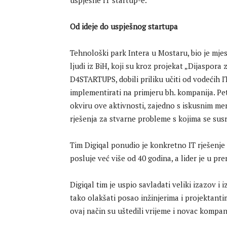
Od ideje do uspješnog startupa
Tehnološki park Intera u Mostaru, bio je mjes
ljudi iz BiH, koji su kroz projekat „Dijaspora 
D4STARTUPS, dobili priliku učiti od vodećih I
implementirati na primjeru bh. kompanija. Pet
okviru ove aktivnosti, zajedno s iskusnim ment
rješenja za stvarne probleme s kojima se su
Tim Digiqal ponudio je konkretno IT rješenje 
posluje već više od 40 godina, a lider je u pre
Digiqal tim je uspio savladati veliki izazov i 
tako olakšati posao inžinjerima i projektantim
ovaj način su uštedili vrijeme i novac kompani