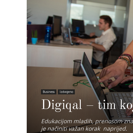
Business
Izdvojeno
Digiqal – tim koj
Edukacijom mladih, prenosom znan
je načiniti važan korak naprijed.