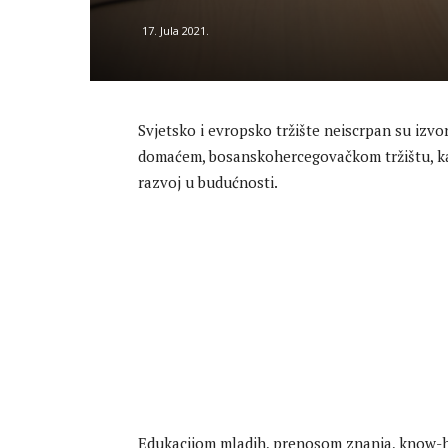
17. Jula 2021.
Svjetsko i evropsko tržište neiscrpan su izvor
domaćem, bosanskohercegovačkom tržištu, kako 
razvoj u budućnosti.
Edukacijom mladih, prenosom znanja, know-how