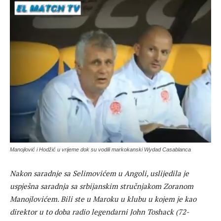
Manojlović i Hodžić u vrijeme dok su vodili markokanski Wydad Casablanca
Nakon saradnje sa Selimovićem u Angoli, uslijedila je
uspješna saradnja sa srbijanskim stručnjakom Zoranom
Manojlovićem. Bili ste u Maroku u klubu u kojem je kao
direktor u to doba radio legendarni John Toshack (72-