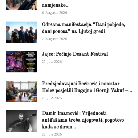
namjenske...
6. Augusta 2026.
Održana manifestacija “Dani pobjede,
dani ponosa” na Ljutoj gredi
2. Augusta 2026.
Jajce: Počinje Desant Festival
29. Jula 2026.
Predsjedavajući Bečirović i ministar
Helez posjetili Bugojno i Gornji Vakuf –...
28. Jula 2026.
Damir Imamović : Vrijednosti
antifašizma treba njegovati, pogotovo
kada se širom...
28. Jula 2026.