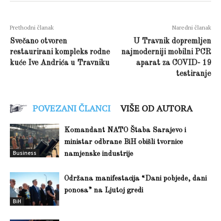
Prethodni članak
Naredni članak
Svečano otvoren
U Travnik dopremljen
restaurirani kompleks rodne
najmoderniji mobilni PCR
kuće Ive Andrića u Travniku
aparat za COVID- 19
testiranje
POVEZANI ČLANCI
VIŠE OD AUTORA
Komandant NATO Štaba Sarajevo i
ministar odbrane BiH obišli tvornice
Business
namjenske industrije
Održana manifestacija “Dani pobjede, dani
ponosa” na Ljutoj gredi
BiH