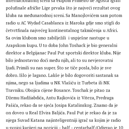
internacionalnoj sceni sa ekipom Primeiro de Agosta igrali
polufinale afričke Lige prvaka što je najveći rezultat ovog
kluba na međunarodnoj sceni. Sa Manojlovićem sam potom
radio u AC Wydad Casablanca iz Maroka gdje smo stigli do
četvrtfinala najvećeg kontinentalnog takmičenja u Africi.
Sa ovim klubom smo zabilježili i uspješne nastupe u
Arapskom kupu. U to doba John Toshack je bio generalni
direktor a Belgijanac Paul Put sportski direktor kluba. Nije
bilo jednostavno doći među njih, ali to su nevjerovatni
ljudi. Primili su nas super. Što se tiče posla, bilo je sve
dobro. Išlo je lagano. Lakše je bilo dogovoriti sastanak sa
njima, nego sa ljudima u NK Vlašiću iz Turbeta ili NK
Travniku. Obojica cijene Bosance. Toschak je pitao za
Džemu Hadžiabdića, Antu Rajkovića iz Viteza, Predraga
Pašića, rekao da se sjeća Josipa Katalinskog. Znamo da je
on doveo u Real Elvira Baljića. Paul Put je rekao da je za
njega Suvad Katana najinteligentniji igrač sa kojim je radio
u svojoj karijeri na poziciji – half – centarhalf (Odigrao je 10