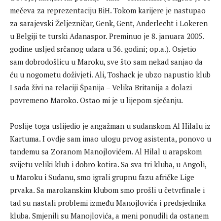
mečeva za reprezentaciju BiH. Tokom karijere je nastupao
za sarajevski Željezničar, Genk, Gent, Anderlecht i Lokeren
u Belgiji te turski Adanaspor. Preminuo je 8. januara 2005.
godine usljed srčanog udara u 36. godini; op.a.). Osjetio
sam dobrodošlicu u Maroku, sve što sam nekad sanjao da
ću u nogometu doživjeti. Ali, Toshack je ubzo napustio klub
I sada živi na relaciji Španija – Velika Britanija a dolazi
povremeno Maroko. Ostao mi je u lijepom sječanju.
Poslije toga uslijedio je angažman u sudanskom Al Hilalu iz
Kartuma. I ovdje sam imao ulogu prvog asistenta, ponovo u
tandemu sa Zoranom Manojlovićem. Al Hilal u arapskom
svijetu veliki klub i dobro kotira. Sa sva tri kluba, u Angoli,
u Maroku i Sudanu, smo igrali grupnu fazu afričke Lige
prvaka. Sa marokanskim klubom smo prošli u četvrfinale i
tad su nastali problemi između Manojlovića i predsjednika
kluba. Smjenili su Manojlovića, a meni ponudili da ostanem