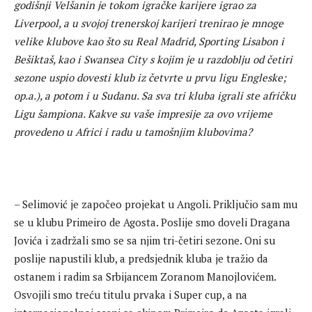
godišnji Velšanin je tokom igračke karijere igrao za
Liverpool, a u svojoj trenerskoj karijeri trenirao je mnoge
velike klubove kao što su Real Madrid, Sporting Lisabon i
Bešiktaš, kao i Swansea City s kojim je u razdoblju od četiri
sezone uspio dovesti klub iz četvrte u prvu ligu Engleske;
op.a.), a potom i u Sudanu. Sa sva tri kluba igrali ste afričku
Ligu šampiona. Kakve su vaše impresije za ovo vrijeme
provedeno u Africi i radu u tamošnjim klubovima?
– Selimović je započeo projekat u Angoli. Priključio sam mu
se u klubu Primeiro de Agosta. Poslije smo doveli Dragana
Jovića i zadržali smo se sa njim tri-četiri sezone. Oni su
poslije napustili klub, a predsjednik kluba je tražio da
ostanem i radim sa Srbijancem Zoranom Manojlovićem.
Osvojili smo treću titulu prvaka i Super cup, a na