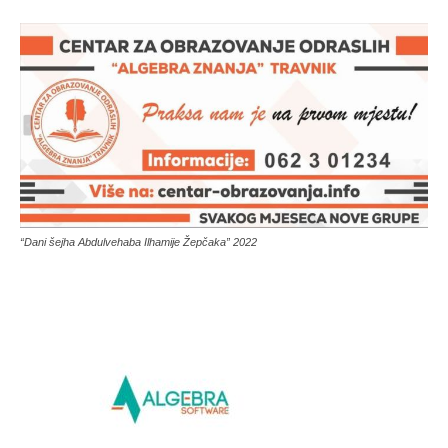
“Dani šejha Abdulvehaba Ilhamije Žepčaka” 2022