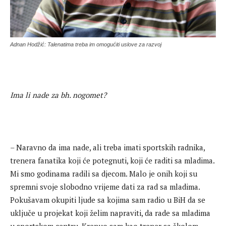
Adnan Hodžić: Talenatima treba im omogućiti uslove za razvoj
Ima li nade za bh. nogomet?
– Naravno da ima nade, ali treba imati sportskih radnika,
trenera fanatika koji će potegnuti, koji će raditi sa mladima.
Mi smo godinama radili sa djecom. Malo je onih koji su
spremni svoje slobodno vrijeme dati za rad sa mladima.
Pokušavam okupiti ljude sa kojima sam radio u BiH da se
uključe u projekat koji želim napraviti, da rade sa mladima
u sportskom centru. Krenuo sam kao trener sa školom