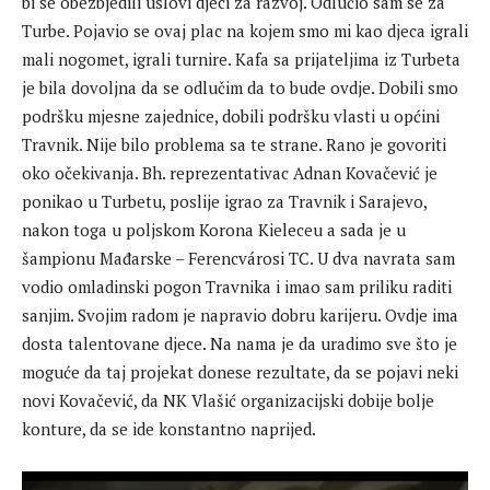
bi se obezbjedili uslovi djeci za razvoj. Odlučio sam se za
Turbe. Pojavio se ovaj plac na kojem smo mi kao djeca igrali
mali nogomet, igrali turnire. Kafa sa prijateljima iz Turbeta
je bila dovoljna da se odlučim da to bude ovdje. Dobili smo
podršku mjesne zajednice, dobili podršku vlasti u općini
Travnik. Nije bilo problema sa te strane. Rano je govoriti
oko očekivanja. Bh. reprezentativac Adnan Kovačević je
ponikao u Turbetu, poslije igrao za Travnik i Sarajevo,
nakon toga u poljskom Korona Kieleceu a sada je u
šampionu Mađarske – Ferencvárosi TC. U dva navrata sam
vodio omladinski pogon Travnika i imao sam priliku raditi
sanjim. Svojim radom je napravio dobru karijeru. Ovdje ima
dosta talentovane djece. Na nama je da uradimo sve što je
moguće da taj projekat donese rezultate, da se pojavi neki
novi Kovačević, da NK Vlašić organizacijski dobije bolje
konture, da se ide konstantno naprijed.