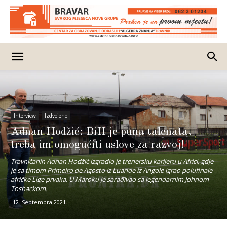
Interview
Izdvojeno
Adnan Hodžić: BiH je puna talenata,
treba im omogućiti uslove za razvoj!
Travničanin Adnan Hodžić izgradio je trenersku karijeru u Africi, gdje
je sa timom Primeiro de Agosto iz Luande iz Angole igrao polufinale
afričke Lige prvaka. U Maroku je sarađivao sa legendarnim Johnom
Toshackom.
12. Septembra 2021.