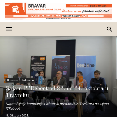
Business
Izdvojeno
Sajam ITReboot od 22. do 24. oktobra u
Travniku
Najznačajnije kompanije i vrhunski predavači iz IT sektora na sajmu
ITReboot
8. Oktobra 2021.