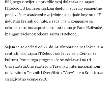
BiH, nego u svijetu, potvrdile svoj dolazaka na sajam
ITReboot. U konferencijskom dijelu imat ćemo eminentne
predavače iz akademske zajednice, ali i ljude koje su u IT
industriji krenuli od nule, a sada imaju kompanije sa
nekoliko stotina zaposlenih. – istaknuo je Faris Hafizadić,
iz Organizacionog odbora sajma ITReboot.
Sajam će se održati od 22. do 24. oktobra na pet lokacija, a
centralni dio sajma ITReboot održat će se u Centru za
kulturu. Pored toga programi će se održavati na tri
Univerziteta,Univerzitetu u Travniku, Internacionalnom
univerzitetu Travnik I Sveučilištu “Vitez”, te u Središtu za
cjeloživotno učenje (SCU).