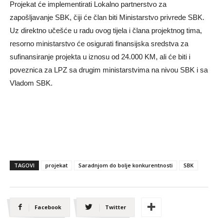
Projekat će implementirati Lokalno partnerstvo za
zapošljavanje SBK, čiji će član biti Ministarstvo privrede SBK.
Uz direktno učešće u radu ovog tijela i člana projektnog tima,
resorno ministarstvo će osigurati finansijska sredstva za
sufinansiranje projekta u iznosu od 24.000 KM, ali će biti i
poveznica za LPZ sa drugim ministarstvima na nivou SBK i sa
Vladom SBK.
TAGOVI
projekat
Saradnjom do bolje konkurentnosti
SBK
Facebook
Twitter