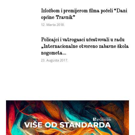
Izložbom i premijerom filma počeli “Dani
općine Travnik”
12. Marta 2018.
Policajci i vatrogasci učestvovali u radu
„Internacionalne otvoreno zabavne škola
nogometa...
23. Augusta 2017.