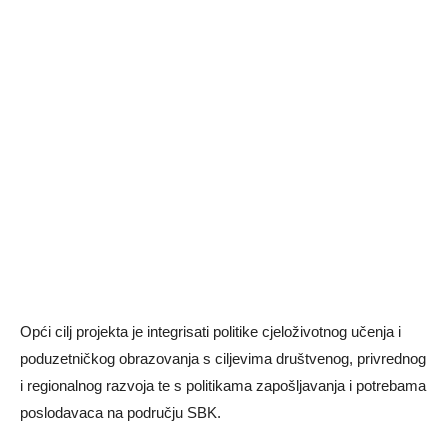
Opći cilj projekta je integrisati politike cjeloživotnog učenja i
poduzetničkog obrazovanja s ciljevima društvenog, privrednog
i regionalnog razvoja te s politikama zapošljavanja i potrebama
poslodavaca na području SBK.