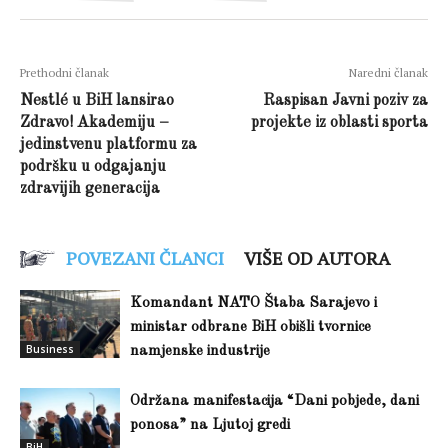
Prethodni članak
Naredni članak
Nestlé u BiH lansirao
Raspisan Javni poziv za
Zdravo! Akademiju –
projekte iz oblasti sporta
jedinstvenu platformu za
podršku u odgajanju
zdravijih generacija
POVEZANI ČLANCI
VIŠE OD AUTORA
Komandant NATO Štaba Sarajevo i
ministar odbrane BiH obišli tvornice
Business
namjenske industrije
Održana manifestacija “Dani pobjede, dani
ponosa” na Ljutoj gredi
BiH