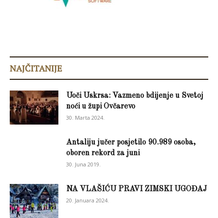
NAJČITANIJE
Uoči Uskrsa: Vazmeno bdijenje u Svetoj
noći u župi Ovčarevo
30. Marta 2024.
Antaliju jučer posjetilo 90.989 osoba,
oboren rekord za juni
30. Juna 2019.
NA VLAŠIĆU PRAVI ZIMSKI UGOĐAJ
20. Januara 2024.