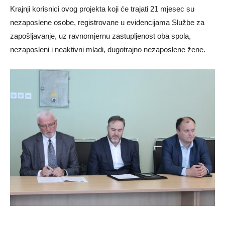
Krajnji korisnici ovog projekta koji će trajati 21 mjesec su
nezaposlene osobe, registrovane u evidencijama Službe za
zapošljavanje, uz ravnomjernu zastupljenost oba spola,
nezaposleni i neaktivni mladi, dugotrajno nezaposlene žene.