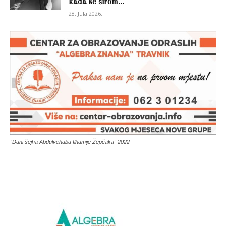
kada se širom...
28. Jula 2026.
“Dani šejha Abdulvehaba Ilhamije Žepčaka” 2022