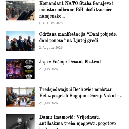
Komandant NATO Štaba Sarajevo i
ministar odbrane BiH obišli tvornice
namjenske...
6. Augusta 2026.
Održana manifestacija “Dani pobjede,
dani ponosa” na Ljutoj gredi
2. Augusta 2026.
Jajce: Počinje Desant Festival
29. Jula 2026.
Predsjedavajući Bečirović i ministar
Helez posjetili Bugojno i Gornji Vakuf –...
28. Jula 2026.
Damir Imamović : Vrijednosti
antifašizma treba njegovati, pogotovo