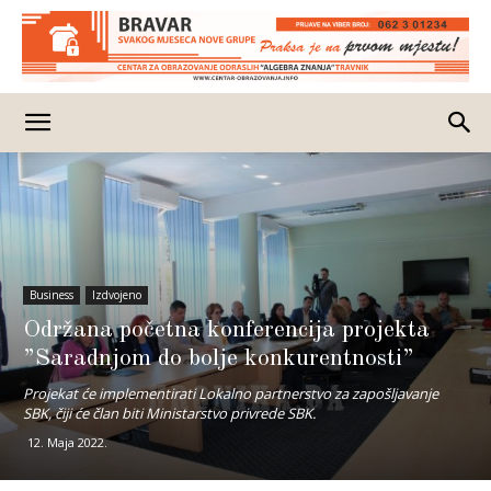
Business
Izdvojeno
Održana početna konferencija projekta
”Saradnjom do bolje konkurentnosti”
Projekat će implementirati Lokalno partnerstvo za zapošljavanje
SBK, čiji će član biti Ministarstvo privrede SBK.
12. Maja 2022.