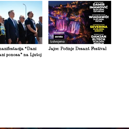
Izdvojeno
anifestacija “Dani
Jajce: Počinje Desant Festival
ani ponosa” na Ljutoj