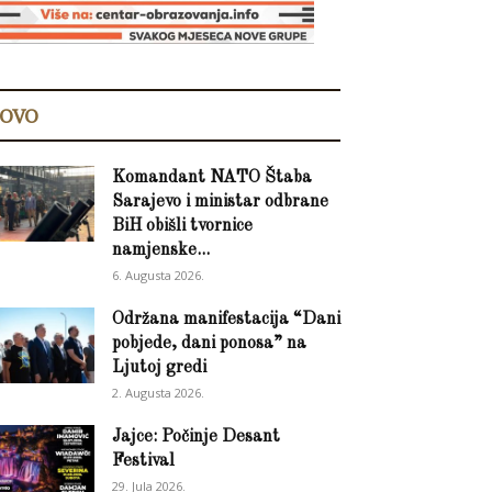
OVO
Komandant NATO Štaba
Sarajevo i ministar odbrane
BiH obišli tvornice
namjenske...
6. Augusta 2026.
Održana manifestacija “Dani
pobjede, dani ponosa” na
Ljutoj gredi
2. Augusta 2026.
Jajce: Počinje Desant
Festival
29. Jula 2026.