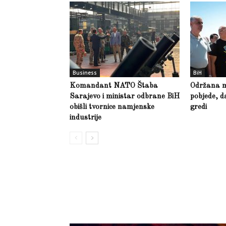
Business
BiH
Komandant NATO Štaba
Održana m
Sarajevo i ministar odbrane BiH
pobjede, d
obišli tvornice namjenske
gredi
industrije