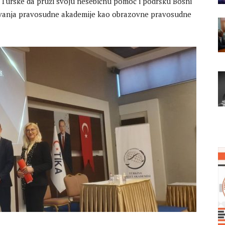
Turske da pruži svoju nesebičnu pomoć i podršku Bosni
zovanja pravosudne akademije kao obrazovne pravosudne