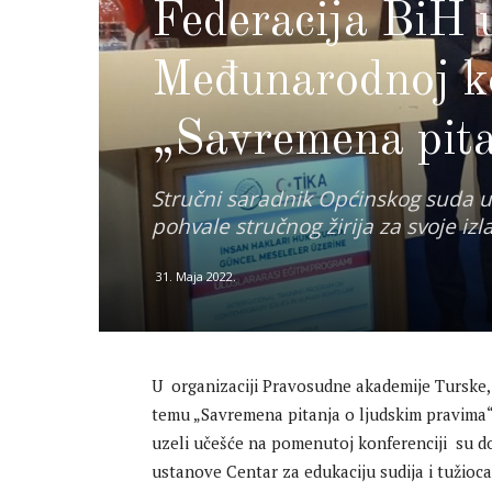
Federacija BiH 
Međunarodnoj ko
„Savremena pita
Stručni saradnik Općinskog suda u T
pohvale stručnog žirija za svoje iz
31. Maja 2022.
U organizaciji Pravosudne akademije Turske,
temu „Savremena pitanja o ljudskim pravima“.
uzeli učešće na pomenutoj konferenciji su do
ustanove Centar za edukaciju sudija i tužioc