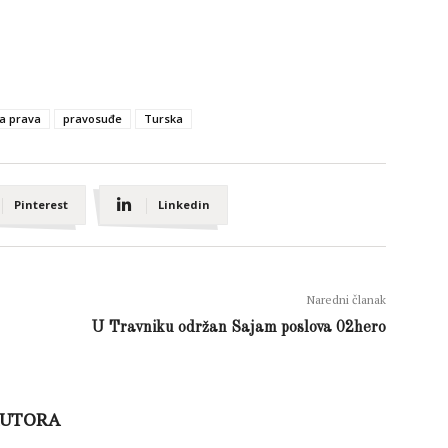
ka prava
pravosuđe
Turska
Pinterest
Linkedin
Naredni članak
U Travniku održan Sajam poslova 02hero
AUTORA