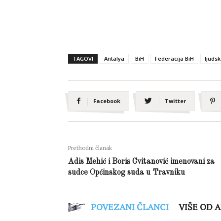
TAGOVI
Antalya
BiH
Federacija BiH
ljuds
Facebook
Twitter
Prethodni članak
Adis Mehić i Boris Cvitanović imenovani za
sudce Općinskog suda u Travniku
POVEZANI ČLANCI
VIŠE OD 