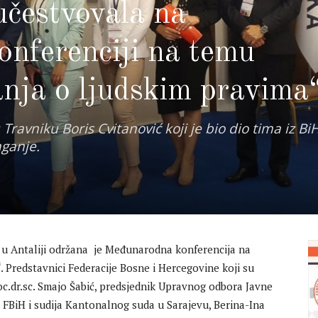
učestvovala na
nferenciji na temu
nja o ljudskim pravima
ravniku Boris Cvitanović koji je bio dio tima iz Bi
laganje.
 u Antaliji održana je Međunarodna konferencija na
 Predstavnici Federacije Bosne i Hercegovine koji su
c.dr.sc. Smajo Šabić, predsjednik Upravnog odbora Javne
a FBiH i sudija Kantonalnog suda u Sarajevu, Berina-Ina