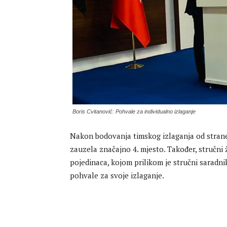
Boris Cvitanović: Pohvale za individualno izlaganje
Nakon bodovanja timskog izlaganja od strane 
zauzela značajno 4. mjesto. Također, stručni ž
pojedinaca, kojom prilikom je stručni saradn
pohvale za svoje izlaganje.