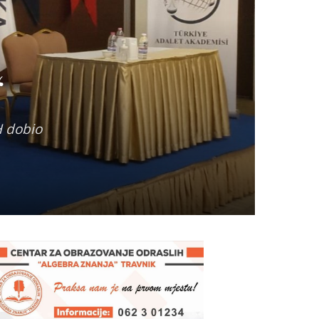
“
H dobio