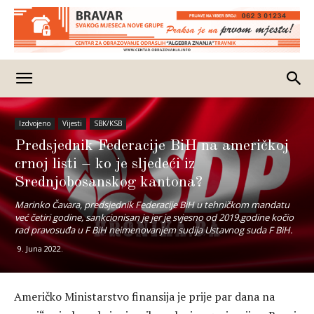
Izdvojeno
Vijesti
SBK/KSB
Predsjednik Federacije BiH na američkoj
crnoj listi – ko je sljedeći iz
Srednjobosanskog kantona?
Marinko Čavara, predsjednik Federacije BiH u tehničkom mandatu
već četiri godine, sankcionisan je jer je svjesno od 2019.godine kočio
rad pravosuđa u F BiH neimenovanjem sudija Ustavnog suda F BiH.
9. Juna 2022.
Američko Ministarstvo finansija je prije par dana na