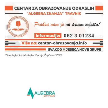
“Dani šejha Abdulvehaba Ilhamije Žepčaka” 2022