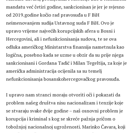
mandatu već četiri godine, sankcionisan je jer je svjesno
od 2019.godine kočio rad pravosuđa u F BiH
neimenovanjem sudija Ustavnog suda F BiH. Ovo je
upravo vrijeme najvećih korupcijskih afera u Bosni i
Hercegovini, ali i nefunkcionisanja sudova, te se ova
odluka američkog Ministarstva finansija nametnula kao
logična, posebno kada se uzme u obzir da su prije njega
sankcionisani i Gordana Tadić i Milan Tegeltija, za koje je
američka administracija ocijenila sa su temelj
nefunkcionisanja bosanskohercegovačkog pravosuđa.
I upravo nam stranci moraju otvoriti oči i pokazati da
problem našeg društva nisu nacionalizam i tenzije koje
se stvaraju svake dvije godine – naš osnovni problem je
korupcija i kriminal s kog se skreće pažnja pričom o
tobožnjoj nacionalnoj ugroženosti. Marinko Čavara, koji