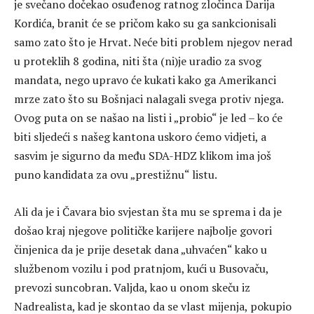
je svečano dočekao osuđenog ratnog zločinca Darija
Kordića, branit će se pričom kako su ga sankcionisali
samo zato što je Hrvat. Neće biti problem njegov nerad
u proteklih 8 godina, niti šta (ni)je uradio za svog
mandata, nego upravo će kukati kako ga Amerikanci
mrze zato što su Bošnjaci nalagali svega protiv njega.
Ovog puta on se našao na listi i „probio“ je led – ko će
biti sljedeći s našeg kantona uskoro ćemo vidjeti, a
sasvim je sigurno da među SDA-HDZ klikom ima još
puno kandidata za ovu „prestižnu“ listu.
Ali da je i Čavara bio svjestan šta mu se sprema i da je
došao kraj njegove političke karijere najbolje govori
činjenica da je prije desetak dana „uhvaćen“ kako u
službenom vozilu i pod pratnjom, kući u Busovaču,
prevozi suncobran. Valjda, kao u onom skeču iz
Nadrealista, kad je skontao da se vlast mijenja, pokupio