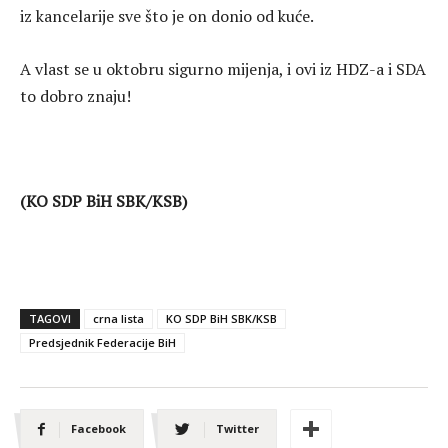
iz kancelarije sve što je on donio od kuće.
A vlast se u oktobru sigurno mijenja, i ovi iz HDZ-a i SDA
to dobro znaju!
(KO SDP BiH SBK/KSB)
TAGOVI
crna lista
KO SDP BiH SBK/KSB
Predsjednik Federacije BiH
Facebook
Twitter