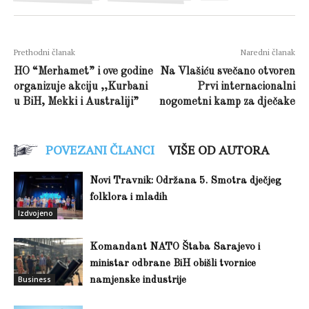
Prethodni članak
Naredni članak
HO “Merhamet” i ove godine
Na Vlašiću svečano otvoren
organizuje akciju ,,Kurbani
Prvi internacionalni
u BiH, Mekki i Australiji”
nogometni kamp za dječake
POVEZANI ČLANCI
VIŠE OD AUTORA
Novi Travnik: Održana 5. Smotra dječjeg
folklora i mladih
Izdvojeno
Komandant NATO Štaba Sarajevo i
ministar odbrane BiH obišli tvornice
Business
namjenske industrije