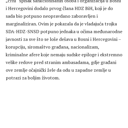
„crni“ spisak sankcionisanih osoba i organizacija u Bosni
i Hercegovini dodalo prvog člana HDZ BiH, koji je do
sada bio potpuno neopravdano zaboravljen i
marginaliziran. Ovim je pokazala da je vladajuća trojka
SDA-HDZ-SNSD potpuno jednaka u očima međunarodne
javnosti za sve što se loše dešava u Bosni i Hercegovini –
korupciju, siromaštvo građana, nacionalizam,
kriminalne afere koje nemaju sudske epiloge i ekstremno
velike redove pred stranim ambasadama, gdje građani
ove zemlje očajnički žele da odu u zapadne zemlje u
potrazi za boljim životom.