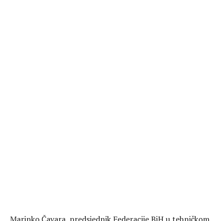
Marinko Čavara, predsjednik Federacije BiH u tehničkom