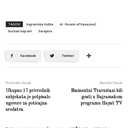
TAGOVI
bajramska hutba
dr. Husein ef Kavazović
Kurban bajram
Sarajevo
Facebook
Twitter
Prethodni članak
Naredni članak
Ukupno 17 privrednih
Eminentni Travničani bili
subjekata je potpisalo
gosti u Bajramskom
ugovore za poticajna
programu Hayat TV
sredstva