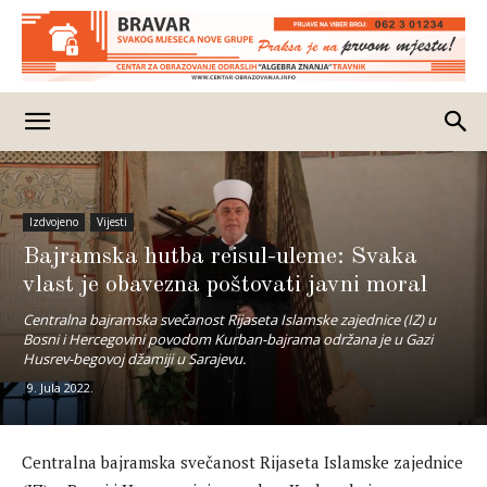
Izdvojeno
Vijesti
Bajramska hutba reisul-uleme: Svaka
vlast je obavezna poštovati javni moral
Centralna bajramska svečanost Rijaseta Islamske zajednice (IZ) u
Bosni i Hercegovini povodom Kurban-bajrama održana je u Gazi
Husrev-begovoj džamiji u Sarajevu.
9. Jula 2022.
Centralna bajramska svečanost Rijaseta Islamske zajednice