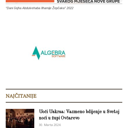
“Dani šejha Abdulvehaba Ilhamije Žepčaka” 2022
NAJČITANIJE
Uoči Uskrsa: Vazmeno bdijenje u Svetoj
noći u župi Ovčarevo
30. Marta 2024.