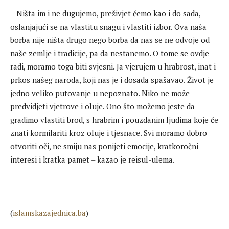
– Ništa im i ne dugujemo, preživjet ćemo kao i do sada,
oslanjajući se na vlastitu snagu i vlastiti izbor. Ova naša
borba nije ništa drugo nego borba da nas se ne odvoje od
naše zemlje i tradicije, pa da nestanemo. O tome se ovdje
radi, moramo toga biti svjesni. Ja vjerujem u hrabrost, inat i
prkos našeg naroda, koji nas je i dosada spašavao. Život je
jedno veliko putovanje u nepoznato. Niko ne može
predvidjeti vjetrove i oluje. Ono što možemo jeste da
gradimo vlastiti brod, s hrabrim i pouzdanim ljudima koje će
znati kormilariti kroz oluje i tjesnace. Svi moramo dobro
otvoriti oči, ne smiju nas ponijeti emocije, kratkoročni
interesi i kratka pamet – kazao je reisul-ulema.
(
islamskazajednica.ba
)