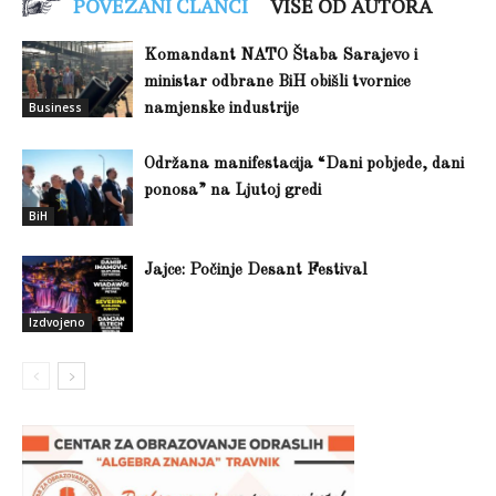
POVEZANI ČLANCI
VIŠE OD AUTORA
Komandant NATO Štaba Sarajevo i
ministar odbrane BiH obišli tvornice
Business
namjenske industrije
Održana manifestacija “Dani pobjede, dani
ponosa” na Ljutoj gredi
BiH
Jajce: Počinje Desant Festival
Izdvojeno