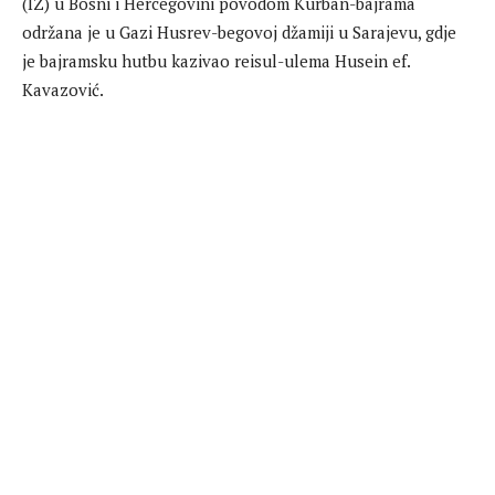
(IZ) u Bosni i Hercegovini povodom Kurban-bajrama
održana je u Gazi Husrev-begovoj džamiji u Sarajevu, gdje
je bajramsku hutbu kazivao reisul-ulema Husein ef.
Kavazović.