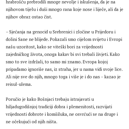
hrabrošću prebrodili mnoge nevolje i iskušenja, da je na
njihovom tijelu i duši mnogo rana koje nose i liječe, ali da je
njihov obraz ostao čist.
– Sjećanja na genocid u Srebrenici i zločine u Prijedoru i
dolini Sane ne blijede. Pokazali smo cijelom svijetu i Evropi
našu uzoritost, kako se viteški bori za vrijednosti
zajedničkog života, onoga kakav bi svi trebali živjeti. Kako
smo to sve izdržali, to samo mi znamo. Evropa kojoj
pripadamo ignoriše nas, iz straha, jer u nama vidi svoje lice.
Ali nije sve do njih, mnogo toga i više je i do nas – kazao je
reisul-ulema.
Poručio je kako Bošnjaci trebaju istrajavati u
hiljadugodišnjoj tradiciji dobra i plemenitosti, razvijati
vrijednosti dobrote i komšiluka, ne osvrćući se na druge i
ne očekujući od njih ništa.