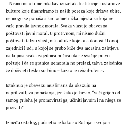
– Nismo mi u tome nikakav izuzetak. Institucije i ustanove
kulture koje finansiramo iz naših poreza koje država ubire,
ne mogu se ponašati kao odmetnička mjesta za koja ne
važe pravila javnog morala. Svaka vlast je obavezna
poštovati javni moral. U protivnom, mi nismo dužni
poštovati takvu vlast, niti odluke koje ona donosi. U onoj
zajednici ljudi, u kojoj se grubo krše dva moralna zahtjeva
na kojima svaka zajednica počiva: da se svačije pravo
poštuje i da se granica nemorala ne prelazi, takva zajednica
će doživjeti tešku sudbinu – kazao je reisul-ulema.
Istaknuo je obavezu muslimana da ukazuju na
neprihvatljiva ponašanja, jer, kako je kazao, “veći grijeh od
samog grijeha je promovirati ga, učiniti javnim i na njega se
pozivati”.
Između ostalog, podsjetio je kako su Bošnjaci svojom