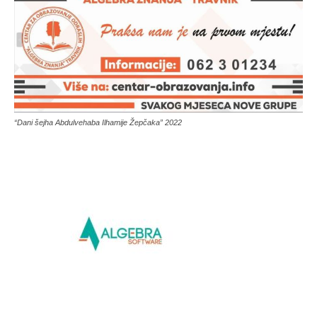
“Dani šejha Abdulvehaba Ilhamije Žepčaka” 2022