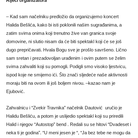
Riječi organizatora
– Kad sam načelniku predložio da organizujemo koncert
Halida Bešlića, kako bi isti poklonili našim sugrađanima, a
zatim svima onima koji trenutno žive van granica svoje
domovine, ni slutio nisam da će biti spektakl koji će se još
dugo prepričavati. Hvala Bogu sve je prošlo savršeno. Lično
sam sretan i prezadovoljan urađenim i ovim putem se želim
svima zahvaliti koji su pomogli. Podigli smo visoko ljestvicu,
ispod koje ne smijemo ići. Što znači sljedeće naše aktivnosti
moraju biti na ovom ili još boljem nivou. –
kazao nam je
Ejubović.
Zahvalnicu i “Zvekir Travnika” načelnik Dautović
uručio je
Halidu Bešliću, a potom je uslijedio spektakl koji su priredili
Halid i njegov “Autostop” bend . Redali su se hitovi “Dvadeset i
neka ti je godina”. “U meni jesen je “, “Ja bez tebe ne mogu da