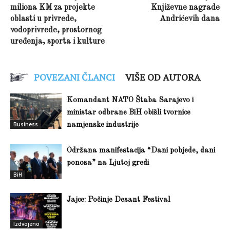
miliona KM za projekte
Književne nagrade
oblasti u privrede,
Andrićevih dana
vodoprivrede, prostornog
uređenja, sporta i kulture
POVEZANI ČLANCI
VIŠE OD AUTORA
Komandant NATO Štaba Sarajevo i
ministar odbrane BiH obišli tvornice
Business
namjenske industrije
Održana manifestacija “Dani pobjede, dani
ponosa” na Ljutoj gredi
BiH
Jajce: Počinje Desant Festival
Izdvojeno