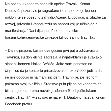
Na početku koncerta načelnik općine Travnik, Kenan
Dautović, pozdravio je sugrađane i kazao kako je koncert
poklon, te se
posebno
zahvalio Azemu Ejuboviću, iz Službe za
razvoj, privredu i vanprivredu na naporu koji je učinio da bi
manifestacija “Dani dijaspore” i koncert velike
bosanskohercegovačke zvij
e
zde bili održani u Travniku.
– Dani dijaspore, koji se ove godine prvi put u održavaju u
Travniku, su donijeli niz sadržaja, a najatraktivniji je svakako
sinoćnji koncert Halida Bešlića. Jako sam ponosan na
činjenicu da je koncertu prisustvovalo preko 7.000 ljudi, a da
se nije dogodio ni najmanji incident. Travnik je, još jednom,
pokazao svoju veličinu.
Sredstva prikupljena od koncerta će
biti usmjerena prema novoizgrađenom Srednjoškolskom
centru „Travnik”. –
zapisao je načelnik Dautović na zvaničnom
Facebook profilu.