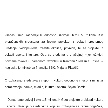
-Danas smo raspodijelili odnosno izdvojili blizu 5 mili
ona
KM
proračunskih sredstava za brojne projekte iz oblasti prostornog
uređenja, vodoprivrede, zaštite okoliša,
privrede
, te za projekte iz
oblasti sporta i kulture. Ova će sredstva u značajnoj mjeri oživjeti
novčane t
o
kove u narednom razdoblju u
Kantonu
Središnja Bosna. –
naglasila je ministrica
finansija SBK, Mirjana
Plavčić.
O izdvajanju sredstava za sport i kulturu govorio je i resorni ministar
obrazovanja,
nauke
, mladih, kulture i sporta, Bojan Domić.
– Danas smo izdvojili oko 1,5 mili
o
na KM za projekte u oblasti kulture
i sporta. Riječ je o sredstvima koja su izdvojena za razne događaje,