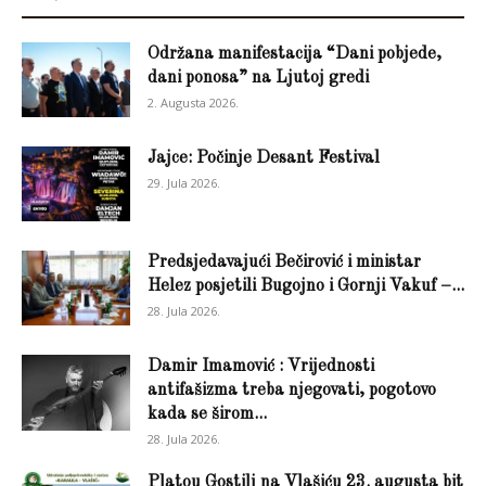
Održana manifestacija “Dani pobjede,
dani ponosa” na Ljutoj gredi
2. Augusta 2026.
Jajce: Počinje Desant Festival
29. Jula 2026.
Predsjedavajući Bečirović i ministar
Helez posjetili Bugojno i Gornji Vakuf –...
28. Jula 2026.
Damir Imamović : Vrijednosti
antifašizma treba njegovati, pogotovo
kada se širom...
28. Jula 2026.
Platou Gostilj na Vlašiću 23. augusta bit