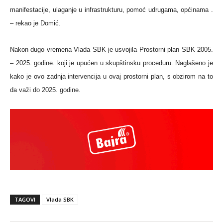
manifestacije, ulaganje u infrastrukturu, pomoć udrugama, općinama .
– rekao je Domić.
Nakon dugo vremena Vlada SBK je usvojila
Prostorn
i
plan SB
K
2005.
– 2025.
godine. koji je upućen u skupštinsku proceduru. N
agla
šeno je
kako je ovo zadnja intervencija u ovaj prostorni plan, s obzirom na to
da važi do 2025. godine.
TAGOVI
Vlada SBK