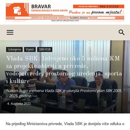
Izdvojeno
Vijesti
SBK/KSB
Vlada SBK: Izdvojeno oko 5 miliona KM
za projekte oblasti u privrede,
vodoprivrede, prostornog uređenja, sporta
i kulture
Nakon dugo vremena Vlada SBK je usvojila Prostorni plan SBK 2005.
– 2025. godine.
4. Augusta 2022.
Na prijedlog Ministarstva privrede, Vlada SBK je donijela
više odluka o