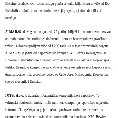
fiskalne uređaje.
Kvalitetna uslugu pruža se kako klijentima sa više od 150
fiskalnih uređaja, tako i za korisnike koji posjeduju jedan, dva ili više
uređaja.
ALMA RAS
od svog osnivanja prije 24 godine bilježi konstantan rast i razvoj
od male porodične radionice do brend lidera na bosanskohercegovačkom
tržištu, a danas upošljava više od 1.200 radnika u šest proizvodnih pogona.
ALMA RAS je jedna od najpoznatijih kompanija u Bosni i Hercegovini sa
širokom distributivnom mrežom kroz veleprodaju i vlastite maloprodajne
butike. Brendovi kompanije za kratko vrijeme osvojili su srca kupaca i izvan
granica Bosne i Hercegovine, počev od Crne Gore, Makedonije, Kosova, pa
sve do Slovenije i Danske.
IMTEC d.o.o.
je domaća informatička kompanija koja zapošljava 70
vrhunski obučenih i motiviranih radnika. Kompanija isporučuje napredna
informatička rješenja za pojedinačne i poslovne korisnike uz direktno
partnerstvo sa najvećim svjetskim kompanijama kao što su NEC, Hewlet