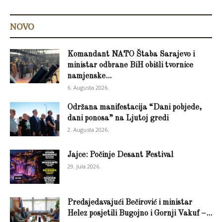
NOVO
Komandant NATO Štaba Sarajevo i
ministar odbrane BiH obišli tvornice
namjenske...
6. Augusta 2026.
Održana manifestacija “Dani pobjede,
dani ponosa” na Ljutoj gredi
2. Augusta 2026.
Jajce: Počinje Desant Festival
29. Jula 2026.
Predsjedavajući Bečirović i ministar
Helez posjetili Bugojno i Gornji Vakuf –...