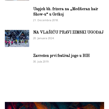
Uspjeh bh. frizera na „Mediteran hair
Show-u“ u Grčkoj
21. Decembra 2018.
NA VLAŠIĆU PRAVI ZIMSKI UGOĐAJ
20. Januara 2024.
Zavrešen prvi festival joge u BIH
30. Jula 2019.