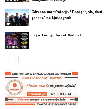
namjenske industrije
Održana manifestacija “Dani pobjede, dani
ponosa” na Ljutoj gredi
BiH
Jajce: Počinje Desant Festival
Izdvojeno