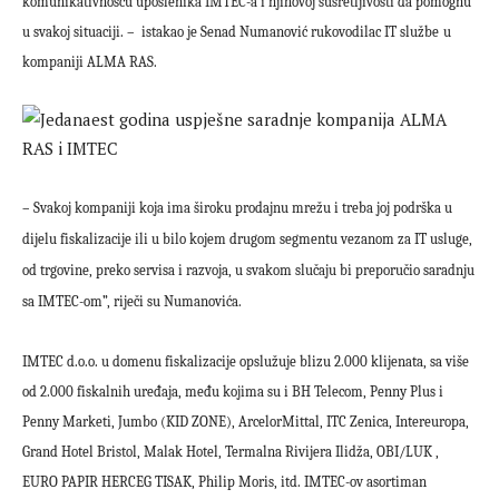
komunikativnošću uposlenika IMTEC-a i njihovoj susretljivosti da pomognu
u svakoj situaciji. – istakao je Senad Numanović
rukovodilac IT službe
u
kompaniji ALMA RAS.
– Svakoj kompaniji koja ima široku prodajnu mrežu i treba joj podrška u
dijelu fiskalizacije ili u bilo kojem drugom segmentu vezanom za IT usluge,
od trgovine, preko servisa i razvoja, u svakom slučaju bi preporučio saradnju
sa IMTEC-om”, riječi su
Numanovića.
IMTEC d.o.o. u domenu fiskalizacije opslužuje blizu 2.000 klijenata, sa više
od 2.000 fiskalnih uređaja, među kojima su i BH Telecom, Penny Plus i
Penny Marketi, Jumbo (KID ZONE), ArcelorMittal, ITC Zenica, Intereuropa,
Grand Hotel Bristol, Malak Hotel, Termalna Rivijera Ilidža, OBI/LUK ,
EURO PAPIR HERCEG TISAK, Philip Moris, itd. IMTEC-ov
asortiman