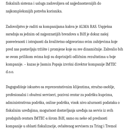
fiskalnih sistema i usluga zadovoljava od najjednostavnijih do
najkompleksnijih potreba korisnika.
Zadovoljstvo je raditi sa kompanijama kakva je ALMA RAS. Uspješna
saradnja sa jednim od najpoznatijih brendova u BiH je dokaz našoj
posvećenosti i istrajnosti da kvalitetno odgovorimo svim zahtjevima koje
pred nas postavljaju tržište i promjene koje su sve dinamičnije. Zahvalio bih
se ovom prilikom svima koji su doprinijeli odličnim rezultatima u boje
kompanije. – kazao je Jasmin Popaja izvršni direktor kompanije IMTEC
d.o.o.
Dugogodišnje iskustvo sa reprezentativnim klijentima, stručno osoblje,
profesionalni i obučeni serviseri, pozivni centar za podršku kupcima,
administrativna podrška, online podrška, visok nivo ažurnosti podataka o
fiskalnim uređajima, mogućnost dostavljanja uređaja na servis iz svih
prodajnih centara IMTEC-a širom BiH, samo su neke od prednosti
kompanije u oblasti fiskalizacije, ovlaštenog servisera za
Tring
i
Tremol