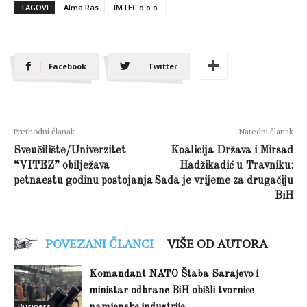
TAGOVI
Alma Ras
IMTEC d.o.o.
Facebook
Twitter
Prethodni članak
Naredni članak
Sveučilište/Univerzitet
Koalicija Država i Mirsad
“VITEZ” obilježava
Hadžikadić u Travniku:
petnaestu godinu postojanja
Sada je vrijeme za drugačiju
BiH
POVEZANI ČLANCI
VIŠE OD AUTORA
Komandant NATO Štaba Sarajevo i
ministar odbrane BiH obišli tvornice
Business