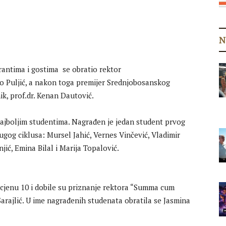
N
antima i gostima se obratio rektor
irko Puljić, a nakon toga premijer Srednjobosanskog
k, prof.dr. Kenan Dautović.
ajboljim studentima. Nagrađen je jedan student prvog
ugog ciklusa: Mursel Jahić, Vernes Vinčević, Vladimir
jić, Emina Bilal i Marija Topalović.
ocjenu 10 i dobile su priznanje rektora “Summa cum
 Sarajlić. U ime nagrađenih studenata obratila se Jasmina