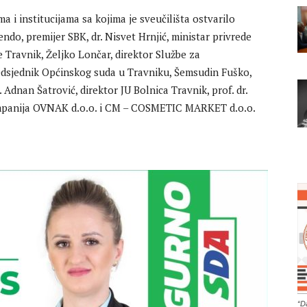
a i institucijama sa kojima je sveučilišta ostvarilo
endo, premijer SBK, dr. Nisvet Hrnjić, ministar privrede
e Travnik, Željko Lončar, direktor Službe za
dsjednik Općinskog suda u Travniku, Šemsudin Fuško,
 Adnan Šatrović, direktor JU Bolnica Travnik, prof. dr.
ompanija OVNAK d.o.o. i CM – COSMETIC MARKET d.o.o.
“D