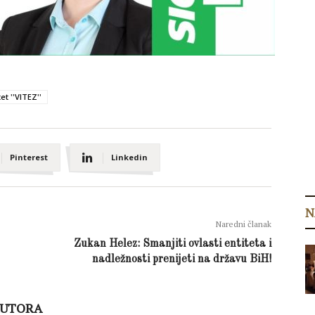
et ''VITEZ''
Pinterest
Linkedin
N
Naredni članak
Zukan Helez: Smanjiti ovlasti entiteta i
nadležnosti prenijeti na državu BiH!
AUTORA