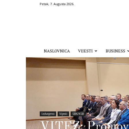
Petak, 7. Augusta 2026.
Hronika.ba
NASLOVNICA
VIJESTI
BUSINESS
Izdvojeno
Vijesti
SBK/KSB
VITEZ: Promovis