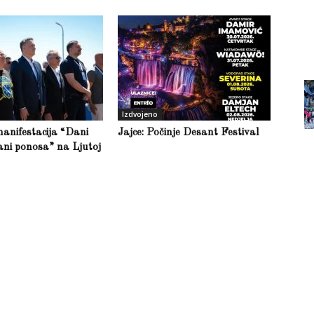
Izdvojeno
anifestacija “Dani
Jajce: Počinje Desant Festival
ani ponosa” na Ljutoj