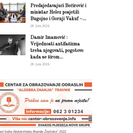
Predsjedavajući Bečirović i
ministar Helez posjetili
Bugojno i Gornji Vakuf –...
28. Jula 2026.
Damir Imamović :
Vrijednosti antifašizma
treba njegovati, pogotovo
kada se širom...
28. Jula 2026.
ani šejha Abdulvehaba Ilhamije Žepčaka” 2022