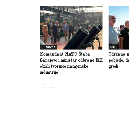
Business
BiH
Komandant NATO Štaba
Održana m
Sarajevo i ministar odbrane BiH
pobjede, d
obišli tvornice namjenske
gredi
industrije