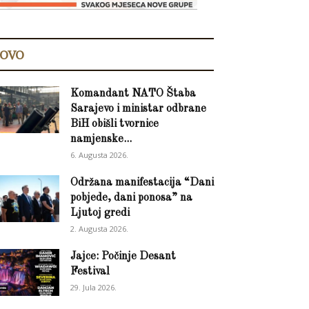
OVO
Komandant NATO Štaba
Sarajevo i ministar odbrane
BiH obišli tvornice
namjenske...
6. Augusta 2026.
Održana manifestacija “Dani
pobjede, dani ponosa” na
Ljutoj gredi
2. Augusta 2026.
Jajce: Počinje Desant
Festival
29. Jula 2026.