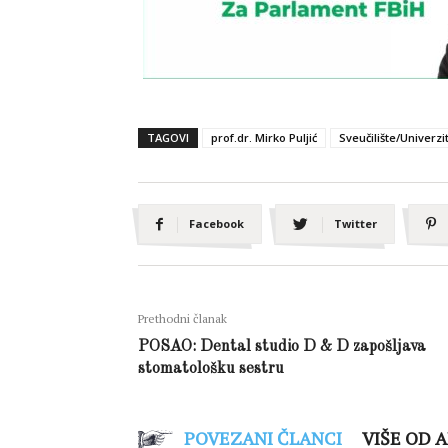
TAGOVI
prof.dr. Mirko Puljić
Sveučilište/Univerzit
Facebook
Twitter
Prethodni članak
POSAO: Dental studio D & D zapošljava
stomatološku sestru
POVEZANI ČLANCI
VIŠE OD 