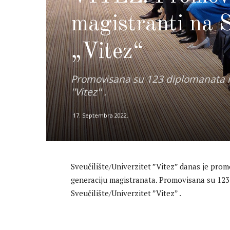
magistranti na S
„Vitez“
Promovisana su 123 diplomanata i 3
''Vitez'' .
17. Septembra 2022.
Sveučilište/Univerzitet ”Vitez” danas je pro
generaciju magistranata. Promovisana su 123 
Sveučilište/Univerzitet ”Vitez” .