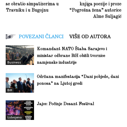
se obratio simpatizerima u
knjiga poezije i proze
Travniku i u Bugojnu
“Pogrešna žena” autorice
Alme Suljagić
POVEZANI ČLANCI
VIŠE OD AUTORA
Komandant NATO Štaba Sarajevo i
ministar odbrane BiH obišli tvornice
Business
namjenske industrije
Održana manifestacija “Dani pobjede, dani
ponosa” na Ljutoj gredi
BiH
Jajce: Počinje Desant Festival
Izdvojeno