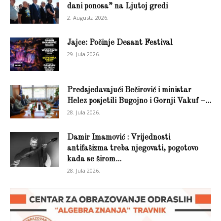
dani ponosa” na Ljutoj gredi
2. Augusta 2026.
Jajce: Počinje Desant Festival
29. Jula 2026.
Predsjedavajući Bečirović i ministar
Helez posjetili Bugojno i Gornji Vakuf –...
28. Jula 2026.
Damir Imamović : Vrijednosti
antifašizma treba njegovati, pogotovo
kada se širom...
28. Jula 2026.