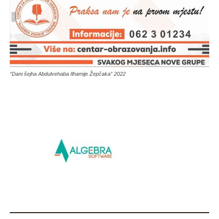
“Dani šejha Abdulvehaba Ilhamije Žepčaka” 2022