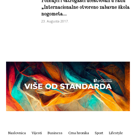
Policajci i vatrogasci učestvovali u radu
„Internacionalne otvoreno zabavne škola
nogometa...
23. Augusta 2017.
Naslovnica
Vijesti
Business
Crna hronika
Sport
Lifestyle