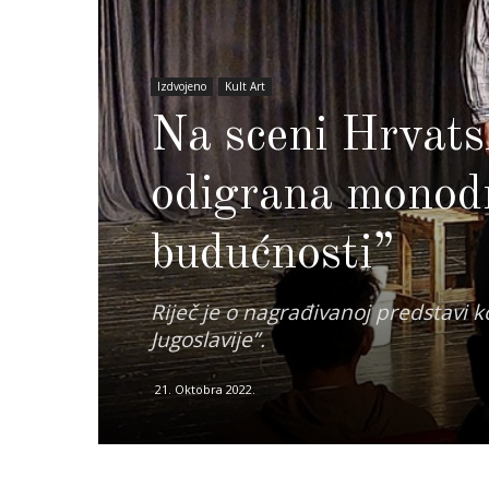
Izdvojeno
Kult Art
Na sceni Hrvats
odigrana monod
budućnosti”
Riječ je o nagrađivanoj predstavi 
Jugoslavije”.
21. Oktobra 2022.