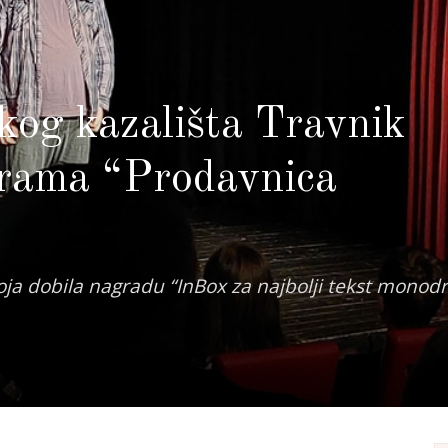
kog kazališta Travnik
rama “Prodavnica
koja dobila nagradu “InBox za najbolji tekst monod