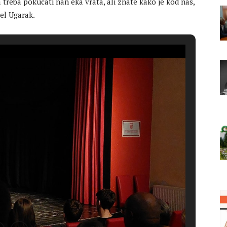
 treba pokucati nan eka vrata, ali znate kako je kod nas,
nel Ugarak.