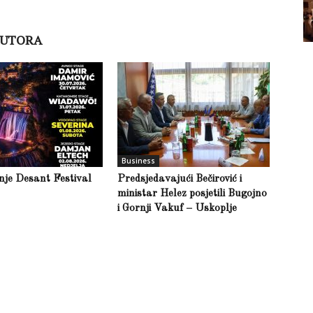
AUTORA
Business
inje Desant Festival
Predsjedavajući Bečirović i
ministar Helez posjetili Bugojno
i Gornji Vakuf – Uskoplje