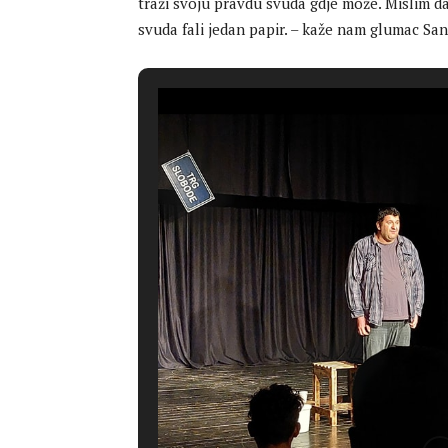
traži svoju pravdu svuda gdje može. Mislim da
svuda fali jedan papir. – kaže nam glumac Sa