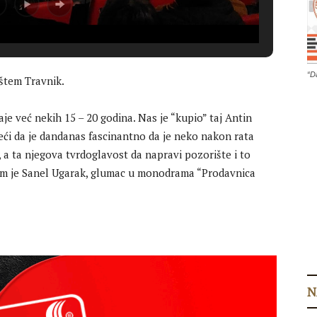
“D
štem Travnik.
je već nekih 15 – 20 godina. Nas je “kupio” taj Antin
ći da je dandanas fascinantno da je neko nakon rata
, a ta njegova tvrdoglavost da napravi pozorište i to
nam je Sanel Ugarak, glumac u monodrama “Prodavnica
N