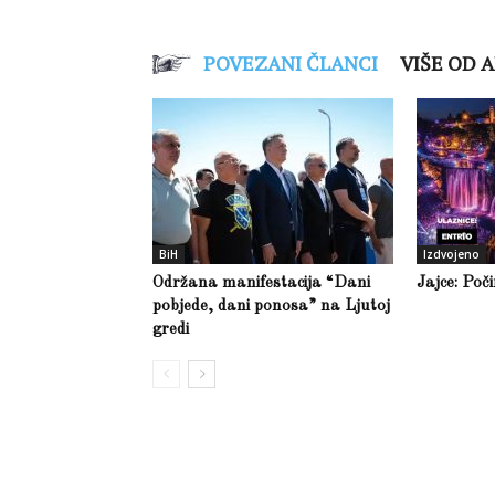
POVEZANI ČLANCI
VIŠE OD 
BiH
Izdvojeno
Održana manifestacija “Dani
Jajce: Poč
pobjede, dani ponosa” na Ljutoj
gredi