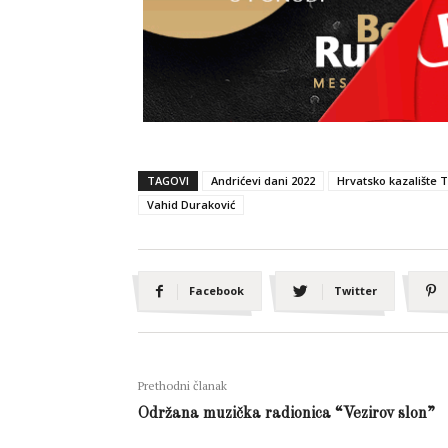
TAGOVI
Andrićevi dani 2022
Hrvatsko kazalište 
Vahid Duraković
Facebook
Twitter
Prethodni članak
Održana muzička radionica “Vezirov slon”