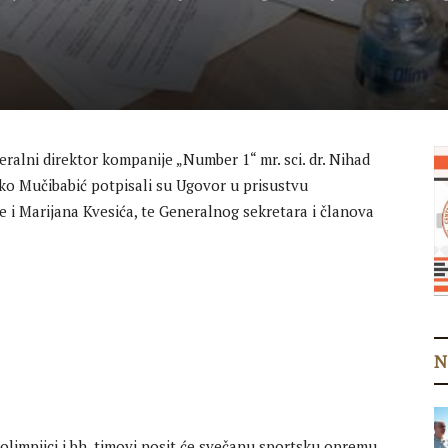
ralni direktor kompanije „Number 1“ mr. sci. dr. Nihad
nko Mučibabić potpisali su Ugovor u prisustvu
 i Marijana Kvesića, te Generalnog sekretara i članova
N
, olimpijci i bh. timovi nosit će svečanu sportsku opremu