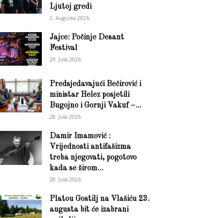
Ljutoj gredi
2. Augusta 2026.
Jajce: Počinje Desant
Festival
29. Jula 2026.
Predsjedavajući Bečirović i
ministar Helez posjetili
Bugojno i Gornji Vakuf –...
28. Jula 2026.
Damir Imamović :
Vrijednosti antifašizma
treba njegovati, pogotovo
kada se širom...
28. Jula 2026.
Platou Gostilj na Vlašiću 23.
augusta bit će izabrani