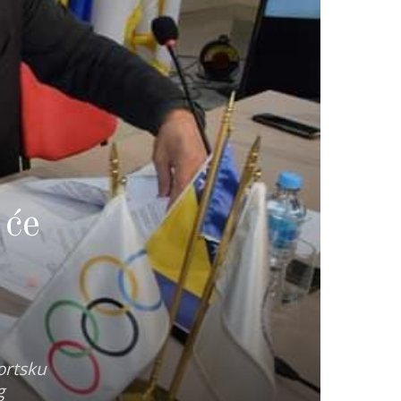
 će
portsku
g