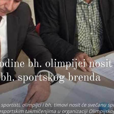
odine bh. olimpijci nosit
bh. sportskog brenda
sportisti, olimpijci i bh. timovi nosit će svečanu s
sportskim takmičenjima u organizaciji Olimpijsko