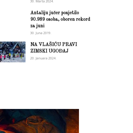
30. Marta 2024.
Antaliju jučer posjetilo
90.989 osoba, oboren rekord
za juni
30. Juna 2019.
NA VLAŠIĆU PRAVI
ZIMSKI UGOĐAJ
20. Januara 2024.