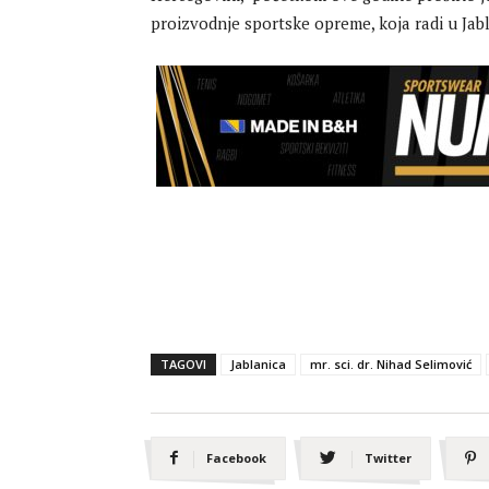
proizvodnje sportske opreme, koja radi u Jabl
TAGOVI
Jablanica
mr. sci. dr. Nihad Selimović
Facebook
Twitter