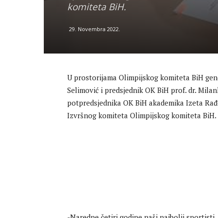
komiteta BiH.
29. Novembra 2022.
U prostorijama Olimpijskog komiteta BiH gene
Selimović i predsjednik OK BiH prof. dr. Mila
potpredsjednika OK BiH akademika Izeta Rađe
Izvršnog komiteta Olimpijskog komiteta BiH.
-Naredne četiri godine naši najbolji sportisti