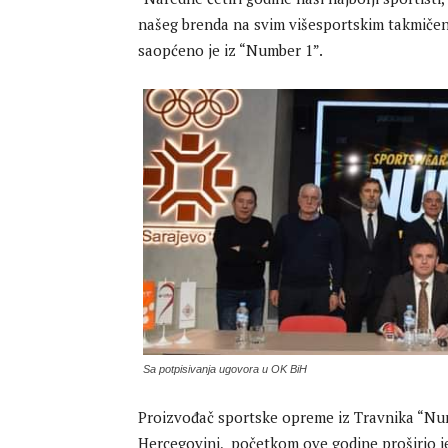
našeg brenda na svim višesportskim takmičenj
saopćeno je iz “Number 1”.
Sa potpisivanja ugovora u OK BiH
Proizvođač sportske opreme iz Travnika “Numb
Hercegovini, početkom ove godine proširio j