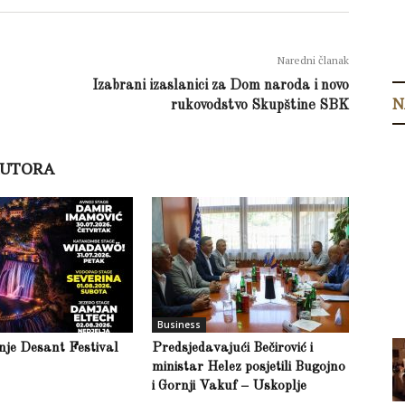
Naredni članak
Izabrani izaslanici za Dom naroda i novo
N
rukovodstvo Skupštine SBK
AUTORA
Business
inje Desant Festival
Predsjedavajući Bečirović i
ministar Helez posjetili Bugojno
i Gornji Vakuf – Uskoplje