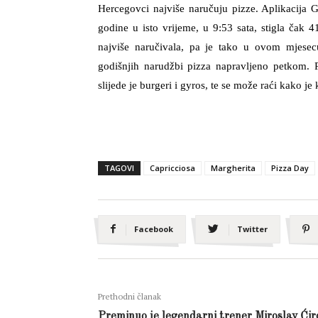
Hercegovci najviše naručuju pizze. Aplikacija G
godine u isto vrijeme, u 9:53 sata, stigla čak
najviše naručivala, pa je tako u ovom mjese
godišnjih narudžbi pizza napravljeno petkom. 
slijede je burgeri i gyros, te se može raći kako je
TAGOVI
Capricciosa
Margherita
Pizza Day
Facebook
Twitter
Prethodni članak
Preminuo je legendarni trener Miroslav Ćir