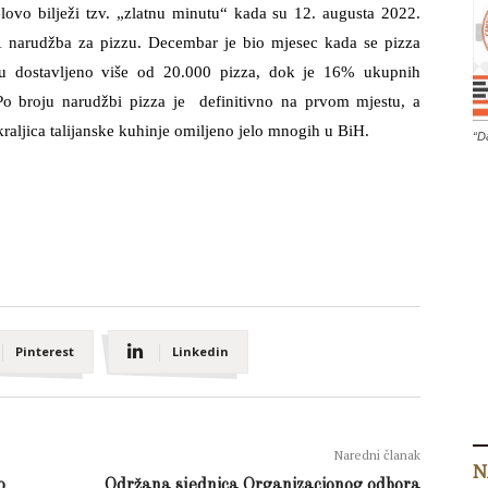
lovo bilježi tzv. „zlatnu minutu“ kada su 12. augusta 2022.
 41 narudžba za pizzu. Decembar je bio mjesec kada se pizza
cu dostavljeno više od 20.000 pizza, dok je 16% ukupnih
Po broju narudžbi pizza je definitivno na prvom mjestu, a
 kraljica talijanske kuhinje omiljeno jelo mnogih u BiH.
“D
Pinterest
Linkedin
Naredni članak
N
o
Održana sjednica Organizacionog odbora