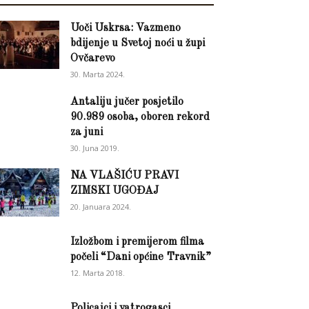
Uoči Uskrsa: Vazmeno
bdijenje u Svetoj noći u župi
Ovčarevo
30. Marta 2024.
Antaliju jučer posjetilo
90.989 osoba, oboren rekord
za juni
30. Juna 2019.
NA VLAŠIĆU PRAVI
ZIMSKI UGOĐAJ
20. Januara 2024.
Izložbom i premijerom filma
počeli “Dani općine Travnik”
12. Marta 2018.
Policajci i vatrogasci