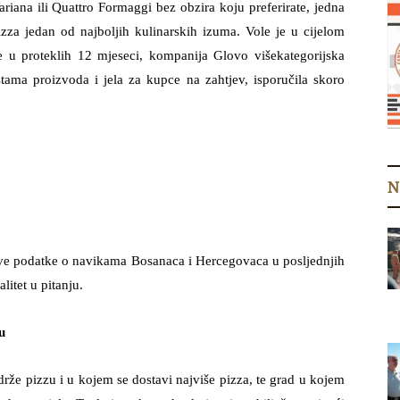
riana ili Quattro Formaggi bez obzira koju preferirate, jedna
izza jedan od najboljih kulinarskih izuma. Vole je u cijelom
je u proteklih 12 mjeseci, kompanija Glovo višekategorijska
tama proizvoda i jela za kupce na zahtjev, isporučila skoro
N
ive podatke o navikama Bosanaca i Hercegovaca u posljednjih
litet u pitanju.
u
drže pizzu i u kojem se dostavi najviše pizza, te grad u kojem