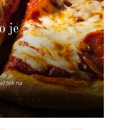
o je
ede je
a) tek na