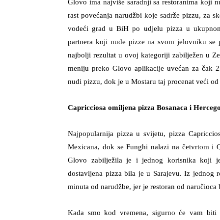
Glovo ima najviše saradnji sa restoranima koji n
rast povećanja narudžbi koje sadrže pizzu, za 
vodeći grad u BiH po udjelu pizza u ukupnom 
partnera koji nude pizze na svom jelovniku s
najbolji rezultat u ovoj kategoriji zabilježen u 
meniju preko Glovo aplikacije uvećan za čak 2
nudi pizzu, dok je u Mostaru taj procenat veći 
Capricciosa omiljena pizza Bosanaca i Herceg
Najpopularnija pizza u svijetu, pizza Capriccios
Mexicana, dok se Funghi nalazi na četvrtom i Qu
Glovo zabilježila je i jednog korisnika koji
dostavljena pizza bila je u Sarajevu. Iz jednog 
minuta od narudžbe, jer je restoran od naručio
Kada smo kod vremena, sigurno će vam biti in