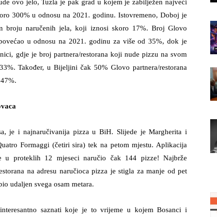
ude ovo jelo, Tuzla je pak grad u kojem je zabilježen najveći
skoro 300% u odnosu na 2021. godinu. Istovremeno, Doboj je
broju naručenih jela, koji iznosi skoro 17%. Broj Glovo
e povećao u odnosu na 2021. godinu za više od 35%, dok je
Zenici, gdje je broj partnera/restorana koji nude pizzu na svom
33%. Također, u Bijeljini čak 50% Glovo partnera/restorana
od 47%.
ovaca
a, je i najnaručivanija pizza u BiH. Slijede je Margherita i
atro Formaggi (četiri sira) tek na petom mjestu. Aplikacija
 je u proteklih 12 mjeseci naručio čak 144 pizze! Najbrže
restorana na adresu naručioca pizza je stigla za manje od pet
ca bio udaljen svega osam metara.
teresantno saznati koje je to vrijeme u kojem Bosanci i