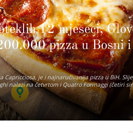
teklih 12 mjeseci, Glov
200.000 pizza u Bosni i
a Capricciosa, je i najnaručivanija pizza u BiH. Slij
hi nalazi na četvrtom i Quatro Formaggi (četiri sir