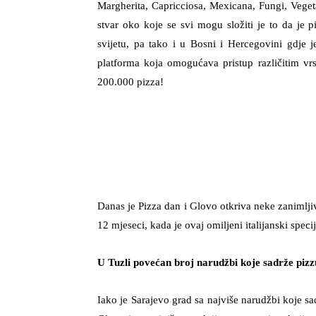
Margherita, Capricciosa, Mexicana, Fungi, Vegeta
stvar oko koje se svi mogu složiti je to da je p
svijetu, pa tako i u Bosni i Hercegovini gdje 
platforma koja omogućava pristup različitim vrs
200.000 pizza!
Danas je Pizza dan i Glovo otkriva neke zanimlj
12 mjeseci, kada je ovaj omiljeni italijanski specija
U Tuzli povećan broj narudžbi koje sadrže pizz
Iako je Sarajevo grad sa najviše narudžbi koje sa