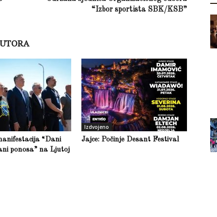
“Izbor sportista SBK/KSB”
AUTORA
Izdvojeno
anifestacija “Dani
Jajce: Počinje Desant Festival
ani ponosa” na Ljutoj