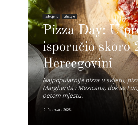
Izdvojeno
Lifestyle
Pizza Day: U pro
isporučio skoro 
Hercegovini
Najpopularnija pizza u svijetu, pizz
Margherita i Mexicana, dok se Fung
petom mjestu.
9. Februara 2023.