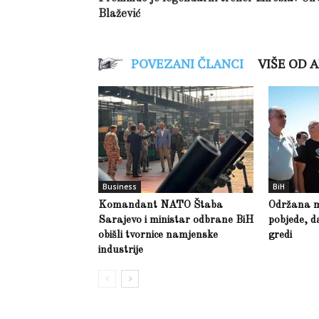
Blažević
POVEZANI ČLANCI
VIŠE OD 
Business
BiH
Komandant NATO Štaba
Održana m
Sarajevo i ministar odbrane BiH
pobjede, d
obišli tvornice namjenske
gredi
industrije