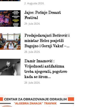
2. Augusta 2026.
Jajce: Počinje Desant
Festival
29. Jula 2026.
Predsjedavajući Bečirović i
ministar Helez posjetili
Bugojno i Gornji Vakuf –...
28. Jula 2026.
Damir Imamović :
Vrijednosti antifašizma
treba njegovati, pogotovo
kada se širom...
28. Jula 2026.