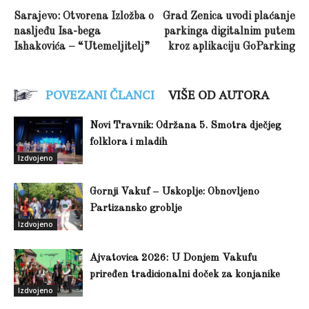
Sarajevo: Otvorena Izložba o
Grad Zenica uvodi plaćanje
nasljeđu Isa-bega
parkinga digitalnim putem
Ishakovića – “Utemeljitelj”
kroz aplikaciju GoParking
POVEZANI ČLANCI
VIŠE OD AUTORA
Novi Travnik: Održana 5. Smotra dječjeg
folklora i mladih
Izdvojeno
Gornji Vakuf – Uskoplje: Obnovljeno
Partizansko groblje
Izdvojeno
Ajvatovica 2026: U Donjem Vakufu
priređen tradicionalni doček za konjanike
Izdvojeno