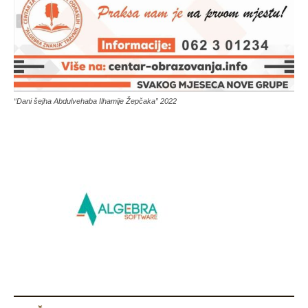
“Dani šejha Abdulvehaba Ilhamije Žepčaka” 2022