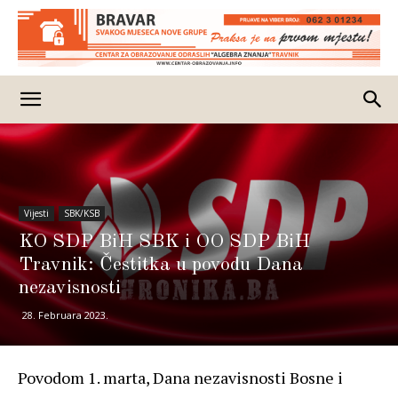
Vijesti
SBK/KSB
KO SDP BiH SBK i OO SDP BiH
Travnik: Čestitka u povodu Dana
nezavisnosti
28. Februara 2023.
Povodom 1. marta, Dana nezavisnosti Bosne i