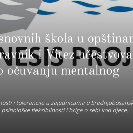
osnovnih škola u opštin
avnik i Vitez učestvova
o očuvanju mentalnog
urnosti i tolerancije u zajednicama u Srednjobosan
psihološke fleksibilnosti i brige o sebi kod djece.