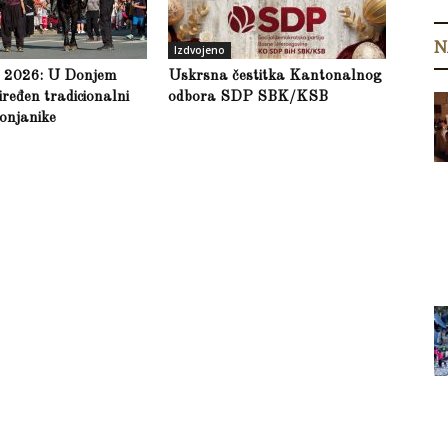
N
Izdvojeno
a 2026: U Donjem
Uskrsna čestitka Kantonalnog
ređen tradicionalni
odbora SDP SBK/KSB
onjanike