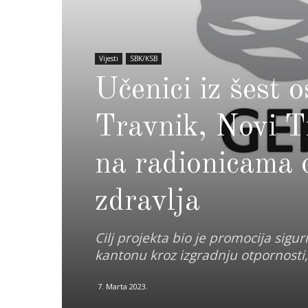
Vijesti
SBK/KSB
Učenici iz šest 
Travnik, Novi Tr
na radionicama 
zdravlja
Cilj projekta bio je promocija sig
kantonu kroz izgradnju otpornosti, 
7. Marta 2023.