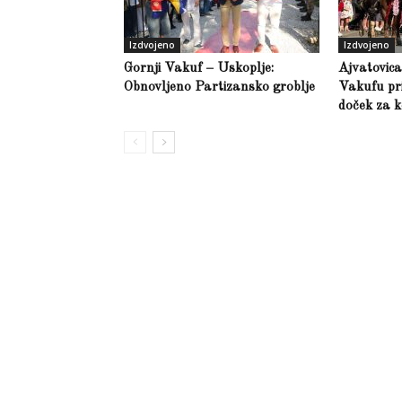
Izdvojeno
Izdvojeno
Gornji Vakuf – Uskoplje:
Ajvatovic
Obnovljeno Partizansko groblje
Vakufu pri
doček za k