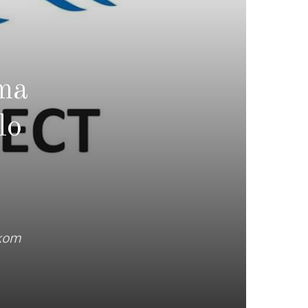
ama
lo
skom