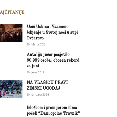
AJČITANIJE
Uoči Uskrsa: Vazmeno
bdijenje u Svetoj noći u župi
Ovčarevo
30. Marta 2024.
Antaliju jučer posjetilo
90.989 osoba, oboren rekord
za juni
30. Juna 2019.
NA VLAŠIĆU PRAVI
ZIMSKI UGOĐAJ
20. Januara 2024.
Izložbom i premijerom filma
počeli “Dani općine Travnik”