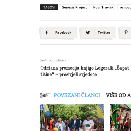
TAGOVI
Genesis Project
Novi Travnik
osnovc
Facebook
Twitter
Prethodni članak
Održana promocija knjige Logoraši „Šapat
tišine“ – preživjeli svjedoče
POVEZANI ČLANCI
VIŠE OD 