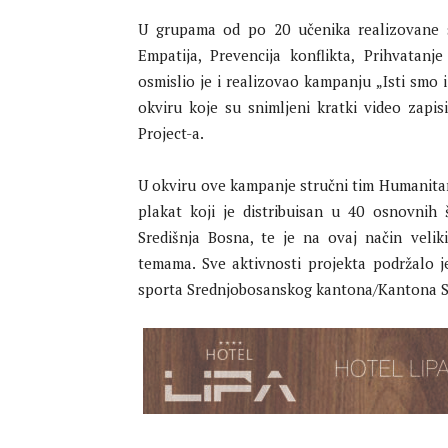
U grupama od po 20 učenika realizovane s
Empatija, Prevencija konflikta, Prihvatanj
osmislio je i realizovao kampanju „Isti smo i
okviru koje su snimljeni kratki video zapi
Project-a.
U okviru ove kampanje stručni tim Humanitarn
plakat koji je distribuisan u 40 osnovnih
Središnja Bosna, te je na ovaj način veli
temama. Sve aktivnosti projekta podržalo je
sporta Srednjobosanskog kantona/Kantona S