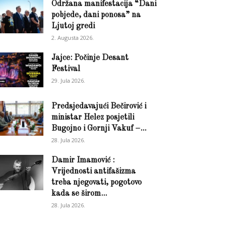
Održana manifestacija “Dani
pobjede, dani ponosa” na
Ljutoj gredi
2. Augusta 2026.
Jajce: Počinje Desant
Festival
29. Jula 2026.
Predsjedavajući Bečirović i
ministar Helez posjetili
Bugojno i Gornji Vakuf –...
28. Jula 2026.
Damir Imamović :
Vrijednosti antifašizma
treba njegovati, pogotovo
kada se širom...
28. Jula 2026.