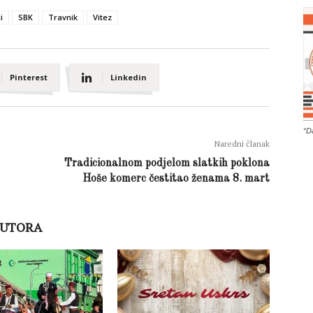
i
SBK
Travnik
Vitez
Pinterest
Linkedin
“D
Naredni članak
Tradicionalnom podjelom slatkih poklona
Hoše komerc čestitao ženama 8. mart
AUTORA