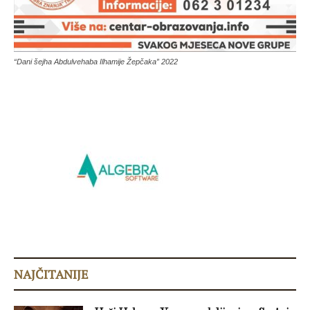
“Dani šejha Abdulvehaba Ilhamije Žepčaka” 2022
NAJČITANIJE