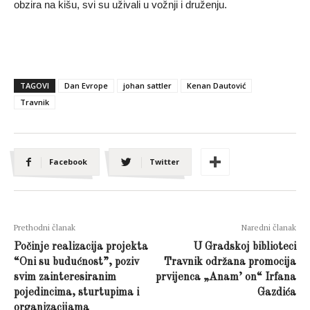
obzira na kišu, svi su uživali u vožnji i druženju.
TAGOVI
Dan Evrope
johan sattler
Kenan Dautović
Travnik
Facebook
Twitter
Prethodni članak
Naredni članak
Počinje realizacija projekta
U Gradskoj biblioteci
“Oni su budućnost”, poziv
Travnik održana promocija
svim zainteresiranim
prvijenca „Anam’ on“ Irfana
pojedincima, sturtupima i
Gazdića
organizacijama