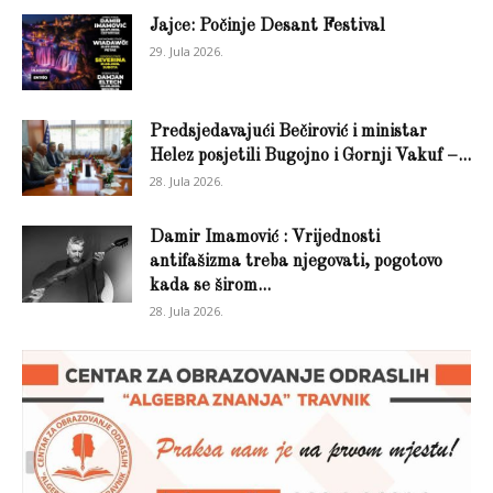
Jajce: Počinje Desant Festival
29. Jula 2026.
Predsjedavajući Bečirović i ministar
Helez posjetili Bugojno i Gornji Vakuf –...
28. Jula 2026.
Damir Imamović : Vrijednosti
antifašizma treba njegovati, pogotovo
kada se širom...
28. Jula 2026.