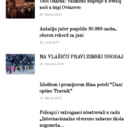
Uoči Uskrsa: Vazmeno bdijenje u Svetoj
noći u župi Ovčarevo
30. Marta 2024.
Antaliju jučer posjetilo 90.989 osoba,
oboren rekord za juni
30. Juna 2019.
NA VLAŠIĆU PRAVI ZIMSKI UGOĐAJ
20. Januara 2024.
Izložbom i premijerom filma počeli “Dani
općine Travnik”
12. Marta 2018.
Policajci i vatrogasci učestvovali u radu
„Internacionalne otvoreno zabavne škola
nogometa...