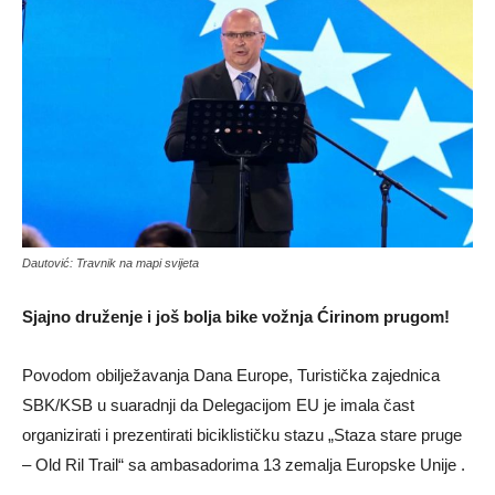
Dautović: Travnik na mapi svijeta
Sjajno druženje i još bolja bike vožnja Ćirinom prugom!
Povodom obilježavanja Dana Europe, Turistička zajednica
SBK/KSB u suaradnji da Delegacijom EU je imala čast
organizirati i prezentirati biciklističku stazu „Staza stare pruge
– Old Ril Trail“ sa ambasadorima 13 zemalja Europske Unije .