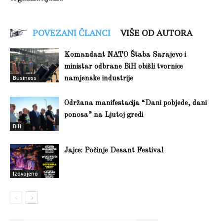
POVEZANI ČLANCI
VIŠE OD AUTORA
Komandant NATO Štaba Sarajevo i
ministar odbrane BiH obišli tvornice
Business
namjenske industrije
Održana manifestacija “Dani pobjede, dani
ponosa” na Ljutoj gredi
BiH
Jajce: Počinje Desant Festival
Izdvojeno