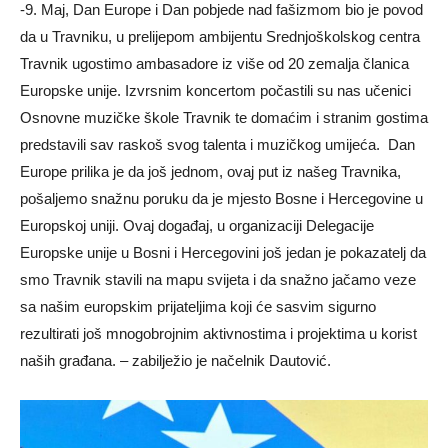
-9. Maj, Dan Europe i Dan pobjede nad fašizmom bio je povod
da u Travniku, u prelijepom ambijentu Srednjoškolskog centra
Travnik ugostimo ambasadore iz više od 20 zemalja članica
Europske unije. Izvrsnim koncertom počastili su nas učenici
Osnovne muzičke škole Travnik te domaćim i stranim gostima
predstavili sav raskoš svog talenta i muzičkog umijeća.
Dan
Europe prilika je da još jednom, ovaj put iz našeg Travnika,
pošaljemo snažnu poruku da je mjesto Bosne i Hercegovine u
Europskoj uniji. Ovaj događaj, u organizaciji Delegacije
Europske unije u Bosni i Hercegovini još jedan je pokazatelj da
smo Travnik stavili na mapu svijeta i da snažno jačamo veze
sa našim europskim prijateljima koji će sasvim sigurno
rezultirati još mnogobrojnim aktivnostima i projektima u korist
naših građana. – zabilježio je načelnik Dautović.