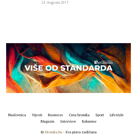
23. Augusta 2017.
Naslovnica
Vijesti
Business
Crna hronika
Sport
Lifestyle
Magazin
Interview
Kolumne
©
Hronika.ba
- Sva prava zadržana