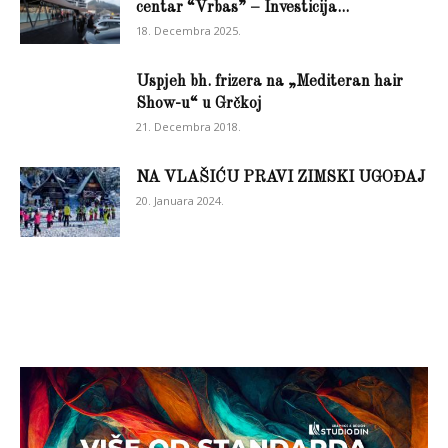
centar “Vrbas” – Investicija...
18. Decembra 2025.
Uspjeh bh. frizera na „Mediteran hair
Show-u“ u Grčkoj
21. Decembra 2018.
NA VLAŠIĆU PRAVI ZIMSKI UGOĐAJ
20. Januara 2024.