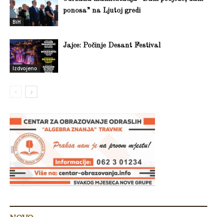
ponosa” na Ljutoj gredi
BiH
Jajce: Počinje Desant Festival
Izdvojeno