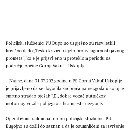
Policijski službenici PU Bugojno uspješno su rasvijetlili
krivično djelo „Teško krivično djelo protiv sigurnosti javnog
prometa“, koje je prijavljeno u proteklom periodu na
području općine Gornji Vakuf – Uskoplje.
– Naime, dana 31.07.202.godine u PS Gornji Vakuf-Uskoplje
je prijavljeno da se dogodila saobraćajna nezgoda u kojoj je
smrtno stradao pješak J.B., dok je vozač putničkog
motornog vozila pobjegao s lica mjesta nezgode.
Operativnim radom na terenu policijski službenici PU
Bugojno su došli do saznanja da je osumnjičeni za izvršenje