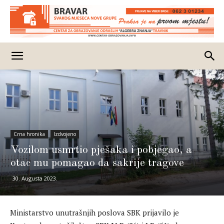
Crna hronika
Izdvojeno
Vozilom usmrtio pješaka i pobjegao, a
otac mu pomagao da sakrije tragove
30. Augusta 2023.
Ministarstvo unutrašnjih poslova SBK prijavilo je