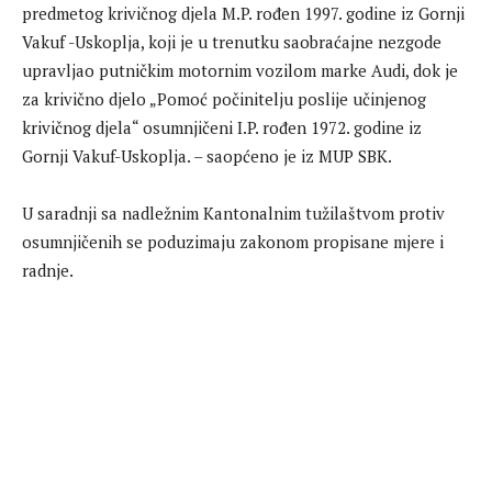
predmetog krivičnog djela M.P. rođen 1997. godine iz Gornji
Vakuf -Uskoplja, koji je u trenutku saobraćajne nezgode
upravljao putničkim motornim vozilom marke Audi, dok je
za krivično djelo „Pomoć počinitelju poslije učinjenog
krivičnog djela“ osumnjičeni I.P. rođen 1972. godine iz
Gornji Vakuf-Uskoplja. – saopćeno je iz MUP SBK.
U saradnji sa nadležnim Kantonalnim tužilaštvom protiv
osumnjičenih se poduzimaju zakonom propisane mjere i
radnje.