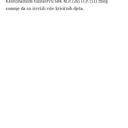
Kantonalnom tužilaštvu SBK M.P. (26) i I.P. (51) zbog
sumnje da su izvršili više krivičnih djela.