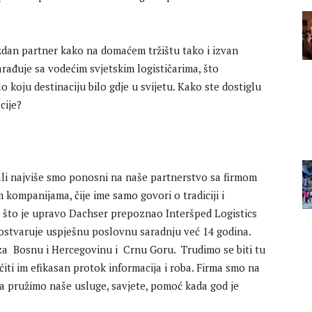
zdan partner kako na domaćem tržištu tako i izvan
rađuje sa vodećim svjetskim logističarima, što
 koju destinaciju bilo gdje u svijetu. Kako ste dostiglu
cije?
li najviše smo ponosni na naše partnerstvo sa firmom
m kompanijama, čije ime samo govori o tradiciji i
 što je upravo Dachser prepoznao Interšped Logistics
 ostvaruje uspješnu poslovnu saradnju već 14 godina.
r za Bosnu i Hercegovinu i Crnu Goru. Trudimo se biti tu
ćiti im efikasan protok informacija i roba. Firma smo na
da pružimo naše usluge, savjete, pomoć kada god je