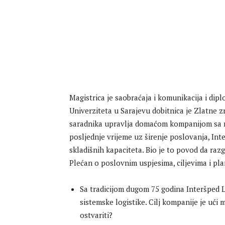
Magistrica je saobraćaja i komunikacija i dipl
Univerziteta u Sarajevu dobitnica je Zlatne 
saradnika upravlja domaćom kompanijom sa na
posljednje vrijeme uz širenje poslovanja, Inte
skladišnih kapaciteta. Bio je to povod da r
Plećan o poslovnim uspjesima, ciljevima i p
Sa tradicijom dugom 75 godina Interšped Lo
sistemske logistike. Cilj kompanije je ući m
ostvariti?