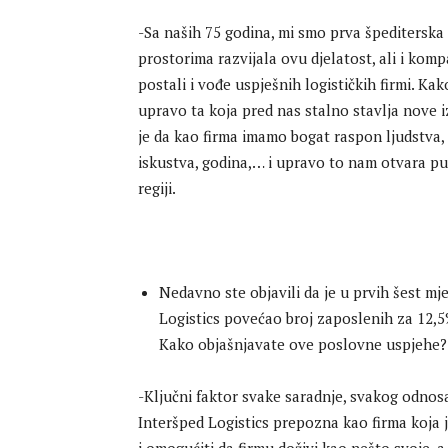
-Sa naših 75 godina, mi smo prva špediterska
prostorima razvijala ovu djelatost, ali i kompa
postali i vođe uspješnih logističkih firmi. Ka
upravo ta koja pred nas stalno stavlja nove i
je da kao firma imamo bogat raspon ljudstva, 
iskustva, godina,… i upravo to nam otvara put k
regiji.
Nedavno ste objavili da je u prvih šest mj
Logistics povećao broj zaposlenih za 12,5%
Kako objašnjavate ove poslovne uspjehe?
-Ključni faktor svake saradnje, svakog odnosa, 
Interšped Logistics prepozna kao firma koja je