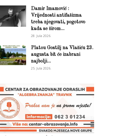
Damir Imamović :
Vrijednosti antifašizma
treba njegovati, pogotovo
kada se širom...
28. Jula 2026.
Platou Gostilj na Vlašiću 23.
augusta bit će izabrani
najbolji...
25. Jula 2026.