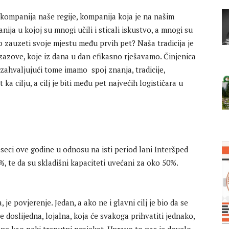
 kompanija naše regije, kompanija koja je na našim
nija u kojoj su mnogi učili i sticali iskustvo, a mnogi su
ko zauzeti svoje mjestu među prvih pet? Naša tradicija je
zazove, koje iz dana u dan efikasno rješavamo. Činjenica
zahvaljujući tome imamo spoj znanja, tradicije,
a cilju, a cilj je biti među pet najvećih logističara u
eseci ove godine u odnosu na isti period lani Interšped
, te da su skladišni kapaciteti uvećani za oko 50%.
je povjerenje. Jedan, a ako ne i glavni cilj je bio da se
 doslijedna, lojalna, koja će svakoga prihvatiti jednako,