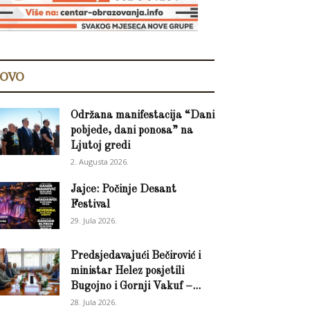
OVO
Održana manifestacija “Dani
pobjede, dani ponosa” na
Ljutoj gredi
2. Augusta 2026.
Jajce: Počinje Desant
Festival
29. Jula 2026.
Predsjedavajući Bečirović i
ministar Helez posjetili
Bugojno i Gornji Vakuf –...
28. Jula 2026.