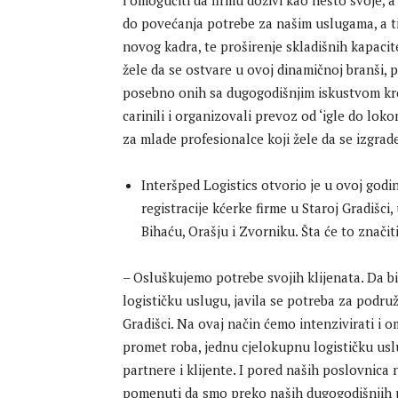
i omogućiti da firmu doživi kao nešto svoje, 
do povećanja potrebe za našim uslugama, a t
novog kadra, te proširenje skladišnih kapaci
žele da se ostvare u ovoj dinamičnoj branši, p
posebno onih sa dugogodišnjim iskustvom kroz 
carinili i organizovali prevoz od ‘igle do lo
za mlade profesionalce koji žele da se izgrade
Interšped Logistics otvorio je u ovoj godi
registracije kćerke firme u Staroj Gradišci
Bihaću, Orašju i Zvorniku. Šta će to značit
– Osluškujemo potrebe svojih klijenata. Da bi
logističku uslugu, javila se potreba za podru
Gradišci. Na ovaj način ćemo intenzivirati i 
promet roba, jednu cjelokupnu logističku usl
partnere i klijente. I pored naših poslovnica
pomenuti da smo preko naših dugogodišnjih p