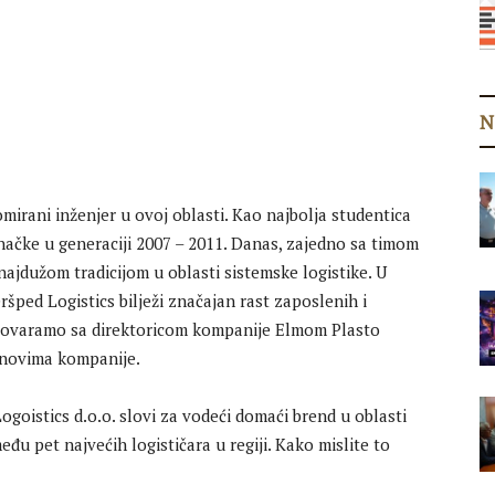
N
omirani inženjer u ovoj oblasti. Kao najbolja studentica
značke u generaciji 2007 – 2011. Danas, zajedno sa timom
jdužom tradicijom u oblasti sistemske logistike. U
ršped Logistics bilježi značajan rast zaposlenih i
azgovaramo sa direktoricom kompanije Elmom Plasto
lanovima kompanije.
goistics d.o.o. slovi za vodeći domaći brend u oblasti
eđu pet najvećih logističara u regiji. Kako mislite to