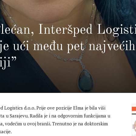
ećan, Interšped Logisti
je ući među pet najvećih
iji”
 Logistics d.o.o. Prije ove pozicije Elma je bila viši
ta u Sarajevu. Radila je i na odgovornim funkcijama u
a, vodećim u ovoj branši. Trenutno je na doktorskim
acije.