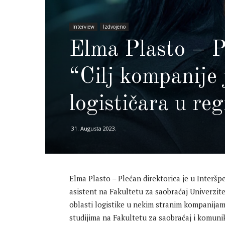
Interview
Izdvojeno
Elma Plasto – Pl
“Cilj kompanije 
logističara u reg
31. Augusta 2023.
Elma Plasto – Plećan direktorica je u Interšped
asistent na Fakultetu za saobraćaj Univerzite
oblasti logistike u nekim stranim kompanijam
studijima na Fakultetu za saobraćaj i komunik