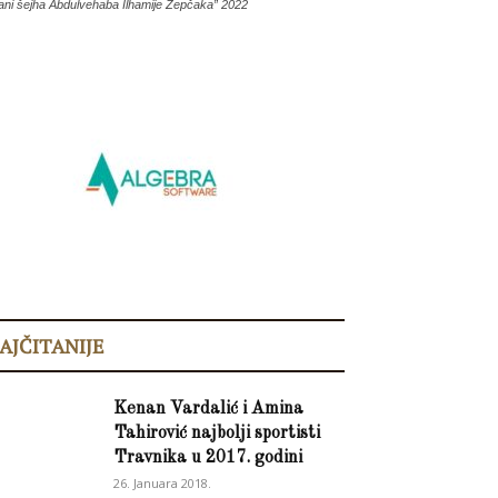
ani šejha Abdulvehaba Ilhamije Žepčaka” 2022
AJČITANIJE
Kenan Vardalić i Amina
Tahirović najbolji sportisti
Travnika u 2017. godini
26. Januara 2018.