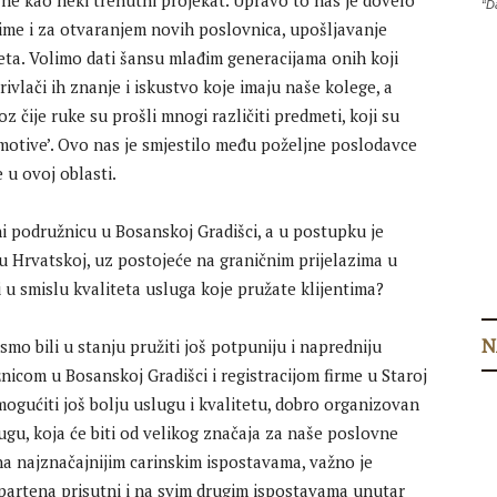
a ne kao neki trenutni projekat. Upravo to nas je dovelo
“D
ime i za otvaranjem novih poslovnica, upošljavanje
teta. Volimo dati šansu mlađim generacijama onih koji
rivlači ih znanje i iskustvo koje imaju naše kolege, a
čije ruke su prošli mnogi različiti predmeti, koji su
komotive’. Ovo nas je smjestilo među poželjne poslodavce
 u ovoj oblasti.
ni podružnicu u Bosanskoj Gradišci, a u postupku je
, u Hrvatskoj, uz postojeće na graničnim prijelazima u
i u smislu kvaliteta usluga koje pružate klijentima?
N
smo bili u stanju pružiti još potpuniju i napredniju
žnicom u Bosanskoj Gradišci i registracijom firme u Staroj
omogućiti još bolju uslugu i kvalitetu, dobro organizovan
ugu, koja će biti od velikog značaja za naše poslovne
 na najznačajnijim carinskim ispostavama, važno je
artena prisutni i na svim drugim ispostavama unutar