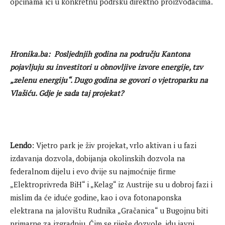
općinama ići u konkretnu podršku direktno proizvođačima.
Hronika.ba: Posljednjih godina na području Kantona
pojavljuju su investitori u obnovljive izvore energije, tzv
„zelenu energiju“. Dugo godina se govori o vjetroparku na
Vlašiću. Gdje je sada taj projekat?
Lendo
: Vjetro park je živ projekat, vrlo aktivan i u fazi
izdavanja dozvola, dobijanja okolinskih dozvola na
federalnom dijelu i evo dvije su najmoćnije firme
„Elektroprivreda BiH“ i „Kelag“ iz Austrije su u dobroj fazi i
mislim da će iduće godine, kao i ova fotonaponska
elektrana na jalovištu Rudnika „Gračanica“ u Bugojnu biti
primarne za izgradnju. Čim se riješe dozvole, idu javni