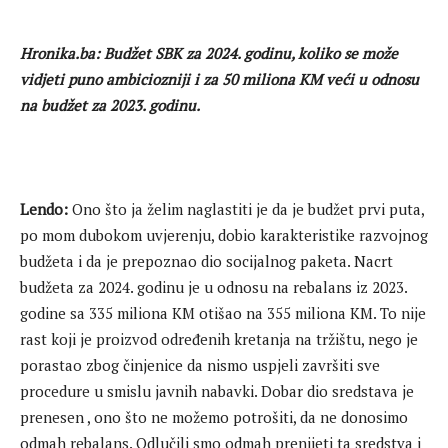
Hronika.ba: Budžet SBK za 2024. godinu, koliko se može
vidjeti puno ambiciozniji i za 50 miliona KM veći u odnosu
na budžet za 2023. godinu.
Lendo:
Ono što ja želim naglastiti je da je budžet prvi puta,
po mom dubokom uvjerenju, dobio karakteristike razvojnog
budžeta i da je prepoznao dio socijalnog paketa. Nacrt
budžeta za 2024. godinu je u odnosu na rebalans iz 2023.
godine sa 335 miliona KM otišao na 355 miliona KM. To nije
rast koji je proizvod određenih kretanja na tržištu, nego je
porastao zbog činjenice da nismo uspjeli završiti sve
procedure u smislu javnih nabavki. Dobar dio sredstava je
prenesen , ono što ne možemo potrošiti, da ne donosimo
odmah rebalans. Odlučili smo odmah prenijeti ta sredstva i