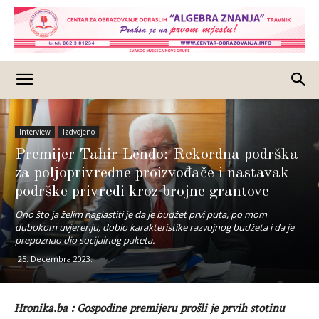
Interview
Izdvojeno
Premijer Tahir Lendo: Rekordna podrška
za poljoprivredne proizvođače i nastavak
podrške privredi kroz brojne grantove
Ono što ja želim naglastiti je da je budžet prvi puta, po mom
dubokom uvjerenju, dobio karakteristike razvojnog budžeta i da je
prepoznao dio socijalnog paketa.
25. Decembra 2023.
Hronika.ba : Gospodine premijeru prošli je prvih stotinu