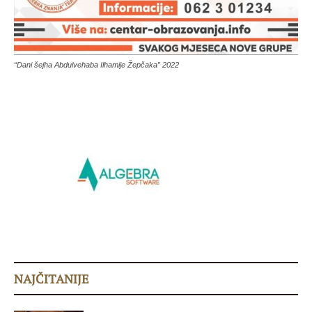
“Dani šejha Abdulvehaba Ilhamije Žepčaka” 2022
NAJČITANIJE