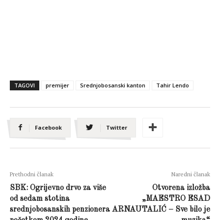
TAGOVI
premijer
Srednjobosanski kanton
Tahir Lendo
Facebook
Twitter
Prethodni članak
Naredni članak
SBK: Ogrijevno drvo za više
Otvorena izložba
od sedam stotina
„MAESTRO ESAD
srednjobosanskih penzionera
ARNAUTALIĆ – Sve bilo je