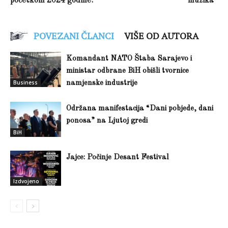
početkom 2024 godine.
muzika“
POVEZANI ČLANCI
VIŠE OD AUTORA
Komandant NATO Štaba Sarajevo i
ministar odbrane BiH obišli tvornice
Business
namjenske industrije
Održana manifestacija “Dani pobjede, dani
ponosa” na Ljutoj gredi
BiH
Jajce: Počinje Desant Festival
Izdvojeno