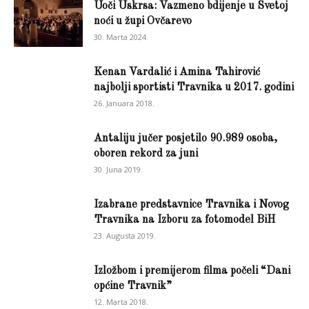
Uoči Uskrsa: Vazmeno bdijenje u Svetoj
noći u župi Ovčarevo
30. Marta 2024.
Kenan Vardalić i Amina Tahirović
najbolji sportisti Travnika u 2017. godini
26. Januara 2018.
Antaliju jučer posjetilo 90.989 osoba,
oboren rekord za juni
30. Juna 2019.
Izabrane predstavnice Travnika i Novog
Travnika na Izboru za fotomodel BiH
23. Augusta 2019.
Izložbom i premijerom filma počeli “Dani
općine Travnik”
12. Marta 2018.