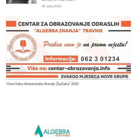
28. Jula 2026.
“Dani šejha Abdulvehaba Ilhamije Žepčaka” 2022