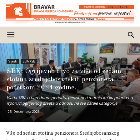
Vijesti
SBK/KSB
SBK: Ogrijevno drvo za više od sedam
stotina srednjobosanskih penzionera
početkom 2024 godine.
Vlada SBK: U narednom periodu, penzioneri moraju imaju prioritet u
isporuci ogrijevnog drveta u odnosu na sve ostale kategorije
25. Decembra 2023.
Više od sedam stotina penzionera Srednjobosanskog