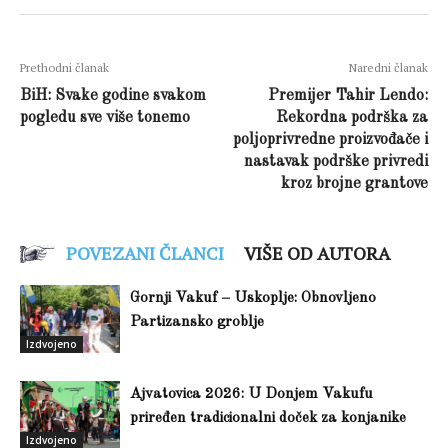
Prethodni članak
Naredni članak
BiH: Svake godine svakom
Premijer Tahir Lendo:
pogledu sve više tonemo
Rekordna podrška za
poljoprivredne proizvođače i
nastavak podrške privredi
kroz brojne grantove
POVEZANI ČLANCI
VIŠE OD AUTORA
Gornji Vakuf – Uskoplje: Obnovljeno
Partizansko groblje
Izdvojeno
Ajvatovica 2026: U Donjem Vakufu
priređen tradicionalni doček za konjanike
Izdvojeno