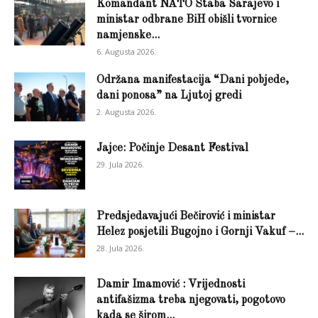
Komandant NATO Štaba Sarajevo i
ministar odbrane BiH obišli tvornice
namjenske...
6. Augusta 2026.
Održana manifestacija “Dani pobjede,
dani ponosa” na Ljutoj gredi
2. Augusta 2026.
Jajce: Počinje Desant Festival
29. Jula 2026.
Predsjedavajući Bečirović i ministar
Helez posjetili Bugojno i Gornji Vakuf –...
28. Jula 2026.
Damir Imamović : Vrijednosti
antifašizma treba njegovati, pogotovo
kada se širom...