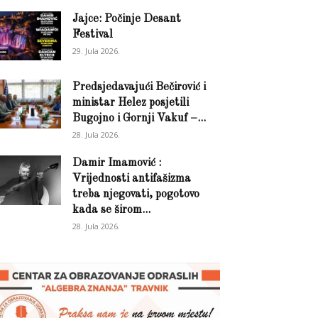
Jajce: Počinje Desant
Festival
29. Jula 2026.
Predsjedavajući Bečirović i
ministar Helez posjetili
Bugojno i Gornji Vakuf –...
28. Jula 2026.
Damir Imamović :
Vrijednosti antifašizma
treba njegovati, pogotovo
kada se širom...
28. Jula 2026.