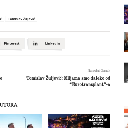
ć
Tomislav Žuljević
Pinterest
Linkedin
Naredni članak
ce
Tomislav Žuljević: Miljama smo daleko od
“Eurotransplant”-a
AUTORA