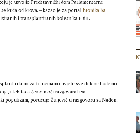
 koju je usvojio Predstavnički dom Parlamentarne
i se kuća od krova. – kazao je za portal
hronika.ba
iziranih i transplantiranih bolesnika FBiH.
N
ansplant i da mi za to nemamo uvjete sve dok ne budemo
šnje, i tek tada ćemo moći razgovarati sa
čki populizam, poručuje Žuljević u razgovoru sa Nađom