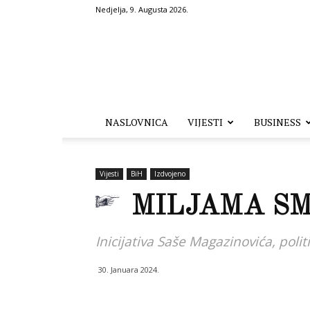
Nedjelja, 9. Augusta 2026.
Hronika.ba
NASLOVNICA
VIJESTI
BUSINESS
Vijesti
BiH
Izdvojeno
MILJAMA S
Inicijativa Saše Magazinovića, polit
30. Januara 2024.