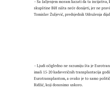
– Sa žaljenjem moram kazati da ta incijativa,
skupštine BiH ništa neće donijeti, jer ne prav
Tomislav Žuljević, predsjednik Udruženja dijal
– Ljudi očigledno ne razumiju šta je Eurotr
imali 15-20 kadaveričnih transplantacija godi
Eurotransplantom, a ovako je to samo politi
Ridžić, koji donosimo uskoro.