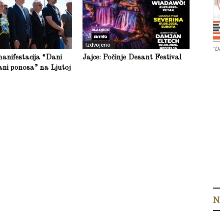
Izdvojeno
“D
anifestacija “Dani
Jajce: Počinje Desant Festival
ani ponosa” na Ljutoj
N