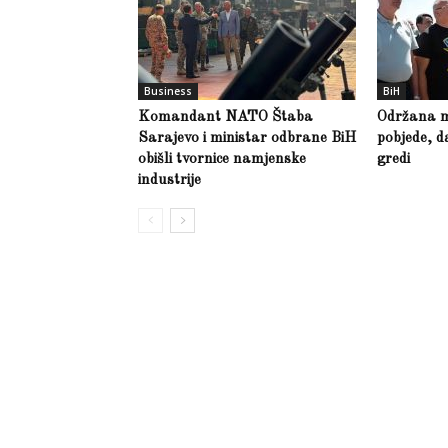
Business
BiH
Komandant NATO Štaba
Održana m
Sarajevo i ministar odbrane BiH
pobjede, d
obišli tvornice namjenske
gredi
industrije