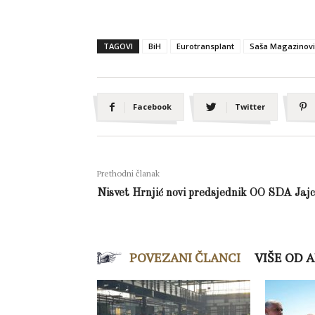
TAGOVI
BiH
Eurotransplant
Saša Magazinovi
Facebook
Twitter
Prethodni članak
Nisvet Hrnjić novi predsjednik OO SDA Jaj
POVEZANI ČLANCI
VIŠE OD 