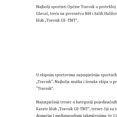
Najbolji sportisti Općine Travnik u proteklo
Glavaš, treća na prvenstvu BiH i Salih Halilov
klub „Travnik GS -TMT”.
U ekipnim sportovima najuspješnija sportistk
„Travnik“. Najbolja muška i ženska ekipa u p
“Travnik”.
Najuspješniji trener u kategoriji pojedinačni
Karate klub „Travnik GS-TMT”, trener čiji su 
domaćim I međunarodnim takmičenjima, te 11 