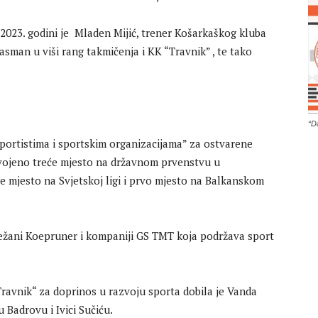
2023. godini je Mladen Mijić, trener Košarkaškog kluba
lasman u viši rang takmičenja i KK “Travnik” , te tako
“D
sportistima i sportskim organizacijama” za ostvarene
svojeno treće mjesto na državnom prvenstvu u
e mjesto na Svjetskoj ligi i prvo mjesto na Balkanskom
ježani Koepruner i kompaniji GS TMT koja podržava sport
avnik“ za doprinos u razvoju sporta dobila je Vanda
 Badrovu i Ivici Sučiću.