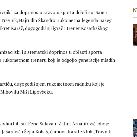
N
vnik“ za doprinos u razvoju sporta dobili su Samir
c“ Travnik, Hajrudin Škandro, rukometna legenda našeg
Fikret Karač, dugogodišnji igrač i trener Košarkaškog
zacijski i sistematski doprinos u oblasti sporta
 o rukometnom treneru koji je odgojio generacije mladih
Martiću, dugogodišnjem rukometnom radniku koji je
Mihovilu Miši Lipovšeku.
 godini bili su Ferid Selava i Zahra Arnautović, oboje
Jašarević i Šejla Kobaš, članovi Karate klub „Travnik