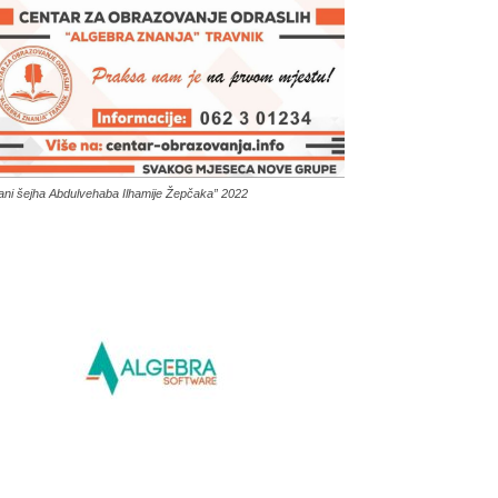
ani šejha Abdulvehaba Ilhamije Žepčaka” 2022