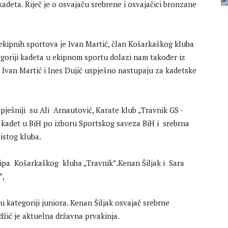
kadeta. Riječ je o osvajaču srebrene i osvajačici bronzane
z ekipnih sportova je Ivan Martić, član Košarkaškog kluba
tegoriji kadeta u ekipnom sportu dolazi nam također iz
. Ivan Martić i Ines Dujić uspješno nastupaju za kadetske
spješniji su Ali Arnautović, Karate klub „Travnik GS -
i kadet u BiH po izboru Sportskog saveza BiH i srebrna
istog kluba.
ipa Košarkaškog kluba „Travnik”.Kenan Šiljak i Sara
”,
u kategoriji juniora. Kenan Šiljak osvajač srebrne
džić je aktuelna državna prvakinja.