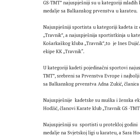
GS-TMT” najuspješniji su u kategoriji mlađih 
medalje sa Balkanskog prvenstva u karateu.
Najuspješniji sportista u kategoriji kadeta i
„Travnik”, a najuspješnija sportistkinja u ka
Košarkaškog kluba „Travnik”,to je Ines Dujić
ekipe KK „Travnik“.
U kategoriji kadeti pojedinačni sportovi naju
TMT”, srebreni sa Prvenstva Evrope i najbolj
sa Balkanskog prvenstva Adna Zukić, članica 
Najuspješnije kadetske su muška i ženska ek
Hodžić, članovi Karate klub „Travnik GS -TMT
Najuspješniji su sportisti u protekloj godini 
medalje na Svjetskoj ligi u karateu, a Sara Ho