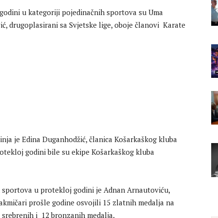
j godini u kategoriji pojedinačnih sportova su Uma
ić, drugoplasirani sa Svjetske lige, oboje članovi Karate
inja je Edina Duganhodžić, članica Košarkaškog kluba
rotekloj godini bile su ekipe Košarkaškog kluba
h sportova u protekloj godini je Adnan Arnautoviću,
takmičari prošle godine osvojili 15 zlatnih medalja na
srebrenih i 12 bronzanih medalja.