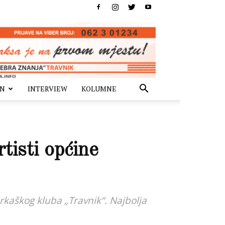
IN
INTERVIEW
KOLUMNE
tisti općine
rkaškog kluba „Travnik“. Najbolja