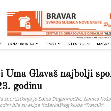
CRNA HRONIKA
SPORT
LIFESTYLE
MAGAZ
 i Uma Glavaš najbolji spor
23. godinu
 sportistkinja je Edina Duganhodžić, članica Koša
odini bile su ekipe Košarkaškog kluba “Travnik”.