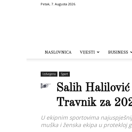
Petak, 7. Augusta 2026.
Hronika.ba
NASLOVNICA
VIJESTI
BUSINESS
Izdvojeno
Sport
Salih Halilović
Travnik za 20
U ekipnim sportovima najuspješnija
muška i ženska ekipa u protekloj g