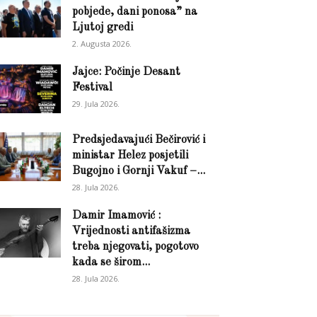
pobjede, dani ponosa” na
Ljutoj gredi
2. Augusta 2026.
Jajce: Počinje Desant
Festival
29. Jula 2026.
Predsjedavajući Bečirović i
ministar Helez posjetili
Bugojno i Gornji Vakuf –...
28. Jula 2026.
Damir Imamović :
Vrijednosti antifašizma
treba njegovati, pogotovo
kada se širom...
28. Jula 2026.