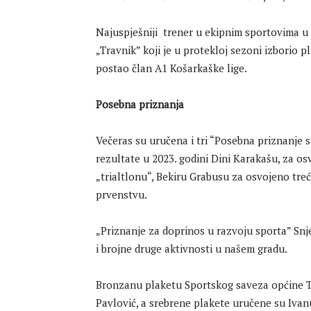
Najuspješniji trener u ekipnim sportovima u 
„Travnik” koji je u protekloj sezoni izborio p
postao član A1 Košarkaške lige.
Posebna priznanja
Večeras su uručena i tri “Posebna priznanje 
rezultate u 2023. godini Dini Karakašu, za o
„trialtlonu“, Bekiru Grabusu za osvojeno treć
prvenstvu.
„Priznanje za doprinos u razvoju sporta” Sn
i brojne druge aktivnosti u našem gradu.
Bronzanu plaketu Sportskog saveza općine Tr
Pavlović, a srebrene plakete uručene su Ivanu