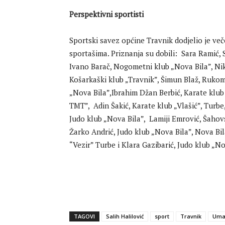
Perspektivni sportisti
Sportski savez općine Travnik dodjelio je več
sportašima. Priznanja su dobili: Sara Ramić,
Ivano Barač, Nogometni klub „Nova Bila”, Nik
Košarkaški klub „Travnik”, Šimun Blaž, Rukom
„Nova Bila”,Ibrahim Džan Berbić, Karate klub 
TMT”, Adin Šakić, Karate klub „Vlašić”, Turbe,
Judo klub „Nova Bila”, Lamiji Emrović, Šahovs
Žarko Andrić, Judo klub „Nova Bila”, Nova Bi
“Vezir” Turbe i Klara Gazibarić, Judo klub „No
TAGOVI
Salih Halilović
sport
Travnik
Uma