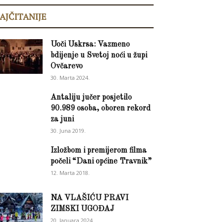
AJČITANIJE
Uoči Uskrsa: Vazmeno
bdijenje u Svetoj noći u župi
Ovčarevo
30. Marta 2024.
Antaliju jučer posjetilo
90.989 osoba, oboren rekord
za juni
30. Juna 2019.
Izložbom i premijerom filma
počeli “Dani općine Travnik”
12. Marta 2018.
NA VLAŠIĆU PRAVI
ZIMSKI UGOĐAJ
20. Januara 2024.